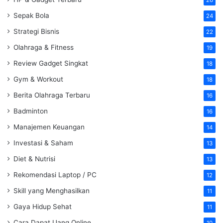
Sepak Bola
24
Strategi Bisnis
22
Olahraga & Fitness
19
Review Gadget Singkat
18
Gym & Workout
18
Berita Olahraga Terbaru
16
Badminton
16
Manajemen Keuangan
14
Investasi & Saham
13
Diet & Nutrisi
13
Rekomendasi Laptop / PC
12
Skill yang Menghasilkan
11
Gaya Hidup Sehat
11
Cara Dapat Uang Online
10