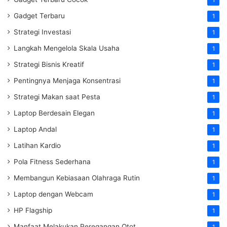
Gadget Terbaru
1
Strategi Investasi
1
Langkah Mengelola Skala Usaha
1
Strategi Bisnis Kreatif
1
Pentingnya Menjaga Konsentrasi
1
Strategi Makan saat Pesta
1
Laptop Berdesain Elegan
1
Laptop Andal
1
Latihan Kardio
1
Pola Fitness Sederhana
1
Membangun Kebiasaan Olahraga Rutin
1
Laptop dengan Webcam
1
HP Flagship
1
Manfaat Melakukan Peregangan Otot
1