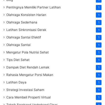
Pentingnya Memiliki Partner Latihan
1
Olahraga Konsisten Harian
1
Olahraga Sederhana
1
Latihan Sinkronisasi Gerak
1
Olahraga Santai Efektif
1
Olahraga Santai
1
Mengatur Pola Nutrisi Sehat
1
Tips Diet Sehat
1
Dampak Diet Rendah Lemak
1
Rahasia Mengatur Porsi Makan
1
Latihan Daya
1
Strategi Investasi Saham
1
Cara Membeli Properti Virtual
1
Teknik Forehand Underhand Clear
1