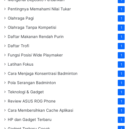
Pentingnya Memahami Nilai Tukar
1
Olahraga Pagi
1
Olahraga Tanpa Kompetisi
1
Daftar Makanan Rendah Purin
1
Daftar Trofi
1
Fungsi Posisi Wide Playmaker
1
Latihan Fokus
1
Cara Menjaga Konsentrasi Badminton
1
Pola Serangan Badminton
1
Teknologi & Gadget
1
Review ASUS ROG Phone
1
Cara Membersihkan Cache Aplikasi
1
HP dan Gadget Terbaru
1
Gadget Terbaru Cocok
1