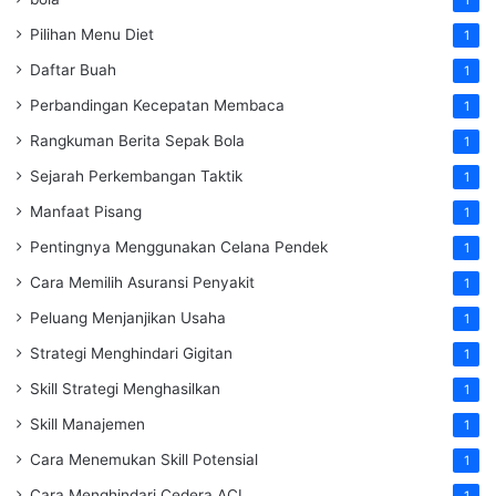
Pilihan Menu Diet
1
Daftar Buah
1
Perbandingan Kecepatan Membaca
1
Rangkuman Berita Sepak Bola
1
Sejarah Perkembangan Taktik
1
Manfaat Pisang
1
Pentingnya Menggunakan Celana Pendek
1
Cara Memilih Asuransi Penyakit
1
Peluang Menjanjikan Usaha
1
Strategi Menghindari Gigitan
1
Skill Strategi Menghasilkan
1
Skill Manajemen
1
Cara Menemukan Skill Potensial
1
Cara Menghindari Cedera ACL
1