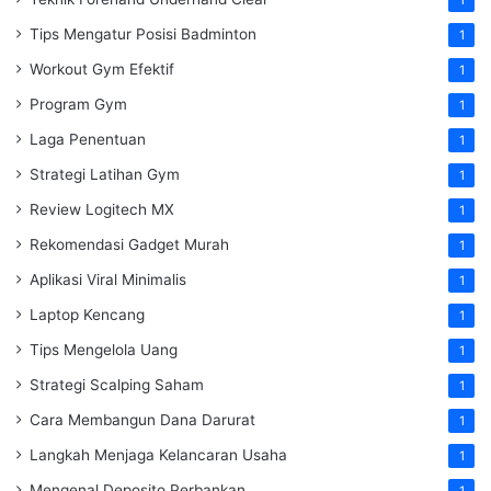
Tips Mengatur Posisi Badminton
1
Workout Gym Efektif
1
Program Gym
1
Laga Penentuan
1
Strategi Latihan Gym
1
Review Logitech MX
1
Rekomendasi Gadget Murah
1
Aplikasi Viral Minimalis
1
Laptop Kencang
1
Tips Mengelola Uang
1
Strategi Scalping Saham
1
Cara Membangun Dana Darurat
1
Langkah Menjaga Kelancaran Usaha
1
Mengenal Deposito Perbankan
1