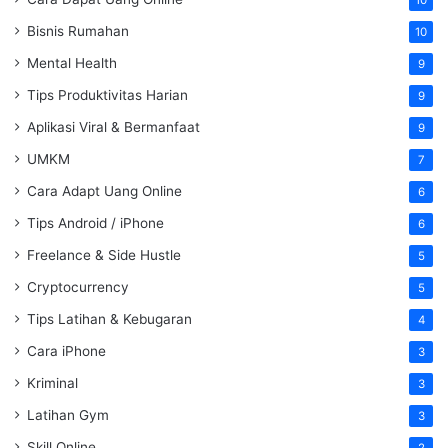
Bisnis Rumahan
10
Mental Health
9
Tips Produktivitas Harian
9
Aplikasi Viral & Bermanfaat
9
UMKM
7
Cara Adapt Uang Online
6
Tips Android / iPhone
6
Freelance & Side Hustle
5
Cryptocurrency
5
Tips Latihan & Kebugaran
4
Cara iPhone
3
Kriminal
3
Latihan Gym
3
Skill Online
2