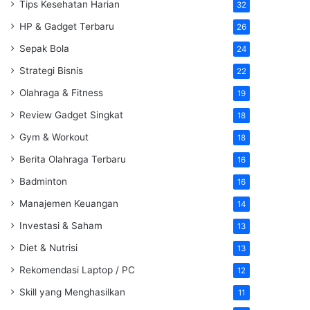
Tips Kesehatan Harian
32
HP & Gadget Terbaru
26
Sepak Bola
24
Strategi Bisnis
22
Olahraga & Fitness
19
Review Gadget Singkat
18
Gym & Workout
18
Berita Olahraga Terbaru
16
Badminton
16
Manajemen Keuangan
14
Investasi & Saham
13
Diet & Nutrisi
13
Rekomendasi Laptop / PC
12
Skill yang Menghasilkan
11