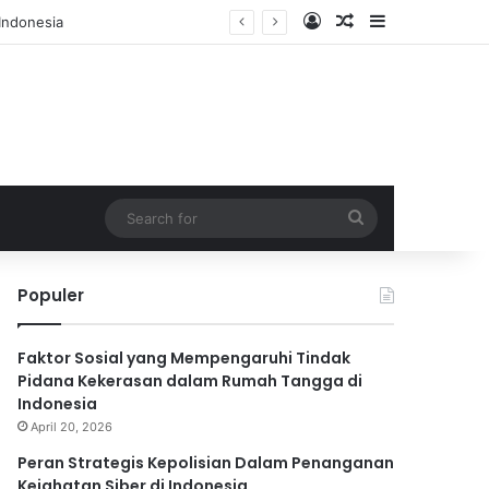
Log In
Random Article
Sidebar
Search
for
Populer
Faktor Sosial yang Mempengaruhi Tindak
Pidana Kekerasan dalam Rumah Tangga di
Indonesia
April 20, 2026
Peran Strategis Kepolisian Dalam Penanganan
Kejahatan Siber di Indonesia