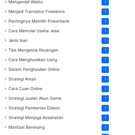
Mengambil Waktu
1
Menjadi Translator Freelance
1
Pentingnya Memilih Powerbank
1
Cara Memulai Usaha Jasa
1
Jenis Ikan
1
Tips Mengelola Keuangan
1
Cara Menghasilkan Uang
1
Sistem Penghasilan Online
1
Strategi Aman
1
Cara Cuan Online
1
Strategi Jualan Akun Game
1
Strategi Pemberian Diskon
1
Strategi Menjaga Kesehatan
1
Manfaat Berenang
1