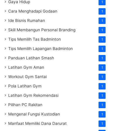
Gaya Hidup
1
Cara Menghadapi Godaan
1
Ide Bisnis Rumahan
1
Skill Membangun Personal Branding
1
Tips Memilih Tas Badminton
1
Tips Memilih Lapangan Badminton
1
Panduan Latihan Smash
1
Latihan Gym Aman
1
Workout Gym Santai
1
Pola Latihan Gym
1
Latihan Gym Rekomendasi
1
Pilihan PC Rakitan
1
Mengenal Fungsi Kustodian
1
Manfaat Memiliki Dana Darurat
1