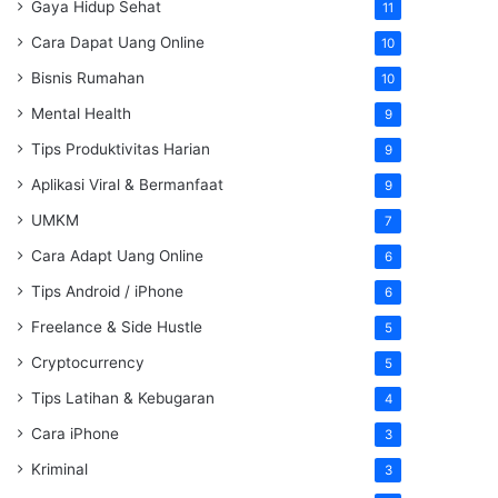
Gaya Hidup Sehat
11
Cara Dapat Uang Online
10
Bisnis Rumahan
10
Mental Health
9
Tips Produktivitas Harian
9
Aplikasi Viral & Bermanfaat
9
UMKM
7
Cara Adapt Uang Online
6
Tips Android / iPhone
6
Freelance & Side Hustle
5
Cryptocurrency
5
Tips Latihan & Kebugaran
4
Cara iPhone
3
Kriminal
3