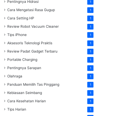
Pentingnya Hidrasi
1
Cara Mengatasi Rasa Gugup
1
Cara Setting HP
1
Review Robot Vacuum Cleaner
1
Tips iPhone
1
Aksesoris Teknologi Praktis
1
Review Padat Gadget Terbaru
1
Portable Charging
1
Pentingnya Sarapan
1
Olahraga
1
Panduan Memilih Tas Pinggang
1
Kebiasaan Seimbang
1
Cara Kesehatan Harian
1
Tips Harian
1