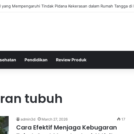
gis Kepolisian Dalam Penanganan Kejahatan Siber di Indonesia
sehatan
Pendidikan
Review Produk
ran tubuh
admin3d
March 27, 2026
17
Cara Efektif Menjaga Kebugaran