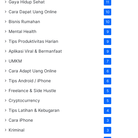
Gaya Hidup Sehat
11
Cara Dapat Uang Online
10
Bisnis Rumahan
10
Mental Health
9
Tips Produktivitas Harian
9
Aplikasi Viral & Bermanfaat
9
UMKM
7
Cara Adapt Uang Online
6
Tips Android / iPhone
6
Freelance & Side Hustle
5
Cryptocurrency
5
Tips Latihan & Kebugaran
4
Cara iPhone
3
Kriminal
3