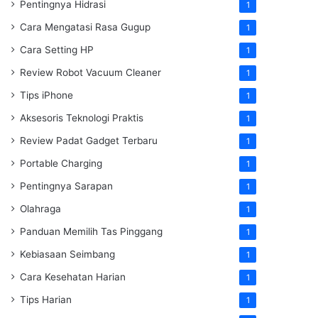
Pentingnya Hidrasi
1
Cara Mengatasi Rasa Gugup
1
Cara Setting HP
1
Review Robot Vacuum Cleaner
1
Tips iPhone
1
Aksesoris Teknologi Praktis
1
Review Padat Gadget Terbaru
1
Portable Charging
1
Pentingnya Sarapan
1
Olahraga
1
Panduan Memilih Tas Pinggang
1
Kebiasaan Seimbang
1
Cara Kesehatan Harian
1
Tips Harian
1