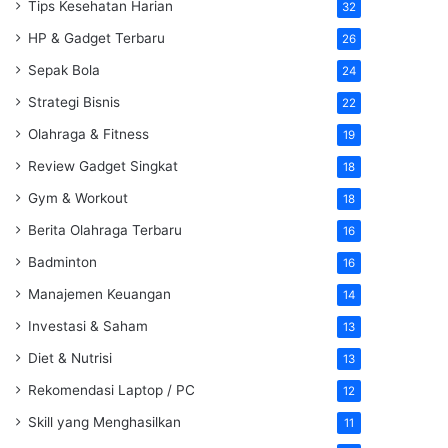
Tips Kesehatan Harian
32
HP & Gadget Terbaru
26
Sepak Bola
24
Strategi Bisnis
22
Olahraga & Fitness
19
Review Gadget Singkat
18
Gym & Workout
18
Berita Olahraga Terbaru
16
Badminton
16
Manajemen Keuangan
14
Investasi & Saham
13
Diet & Nutrisi
13
Rekomendasi Laptop / PC
12
Skill yang Menghasilkan
11