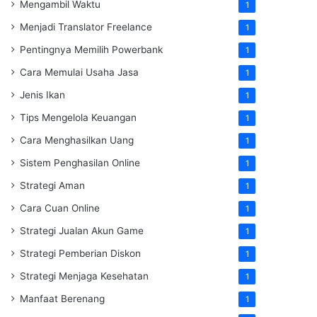
Mengambil Waktu
1
Menjadi Translator Freelance
1
Pentingnya Memilih Powerbank
1
Cara Memulai Usaha Jasa
1
Jenis Ikan
1
Tips Mengelola Keuangan
1
Cara Menghasilkan Uang
1
Sistem Penghasilan Online
1
Strategi Aman
1
Cara Cuan Online
1
Strategi Jualan Akun Game
1
Strategi Pemberian Diskon
1
Strategi Menjaga Kesehatan
1
Manfaat Berenang
1