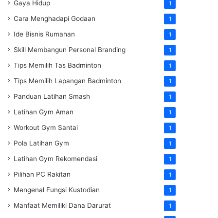
Gaya Hidup
1
Cara Menghadapi Godaan
1
Ide Bisnis Rumahan
1
Skill Membangun Personal Branding
1
Tips Memilih Tas Badminton
1
Tips Memilih Lapangan Badminton
1
Panduan Latihan Smash
1
Latihan Gym Aman
1
Workout Gym Santai
1
Pola Latihan Gym
1
Latihan Gym Rekomendasi
1
Pilihan PC Rakitan
1
Mengenal Fungsi Kustodian
1
Manfaat Memiliki Dana Darurat
1