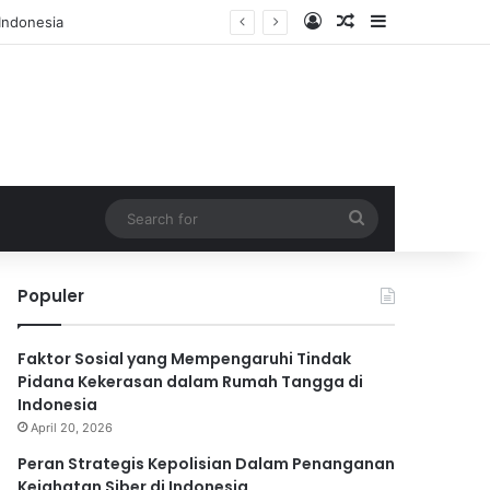
Log In
Random Article
Sidebar
Search
for
Populer
Faktor Sosial yang Mempengaruhi Tindak
Pidana Kekerasan dalam Rumah Tangga di
Indonesia
April 20, 2026
Peran Strategis Kepolisian Dalam Penanganan
Kejahatan Siber di Indonesia