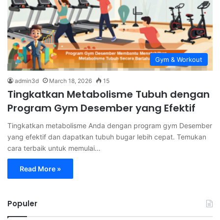
Gym & Workout
admin3d
March 18, 2026
15
Tingkatkan Metabolisme Tubuh dengan
Program Gym Desember yang Efektif
Tingkatkan metabolisme Anda dengan program gym Desember
yang efektif dan dapatkan tubuh bugar lebih cepat. Temukan
cara terbaik untuk memulai…
Read More »
Populer