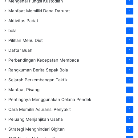
Mengenal Fungsi Kustodian
1
Manfaat Memiliki Dana Darurat
1
Aktivitas Padat
1
bola
1
Pilihan Menu Diet
1
Daftar Buah
1
Perbandingan Kecepatan Membaca
1
Rangkuman Berita Sepak Bola
1
Sejarah Perkembangan Taktik
1
Manfaat Pisang
1
Pentingnya Menggunakan Celana Pendek
1
Cara Memilih Asuransi Penyakit
1
Peluang Menjanjikan Usaha
1
Strategi Menghindari Gigitan
1