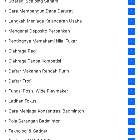
Strategi Scalping Saham
1
Cara Membangun Dana Darurat
1
Langkah Menjaga Kelancaran Usaha
1
Mengenal Deposito Perbankan
1
Pentingnya Memahami Nilai Tukar
1
Olahraga Pagi
1
Olahraga Tanpa Kompetisi
1
Daftar Makanan Rendah Purin
1
Daftar Trofi
1
Fungsi Posisi Wide Playmaker
1
Latihan Fokus
1
Cara Menjaga Konsentrasi Badminton
1
Pola Serangan Badminton
1
Teknologi & Gadget
1