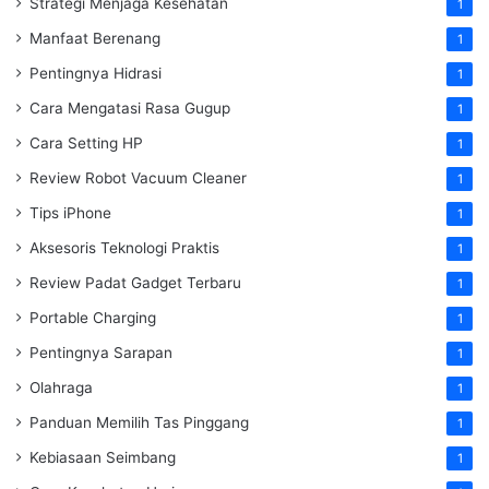
Strategi Menjaga Kesehatan
1
Manfaat Berenang
1
Pentingnya Hidrasi
1
Cara Mengatasi Rasa Gugup
1
Cara Setting HP
1
Review Robot Vacuum Cleaner
1
Tips iPhone
1
Aksesoris Teknologi Praktis
1
Review Padat Gadget Terbaru
1
Portable Charging
1
Pentingnya Sarapan
1
Olahraga
1
Panduan Memilih Tas Pinggang
1
Kebiasaan Seimbang
1