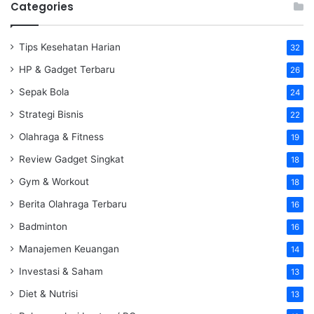
Categories
Tips Kesehatan Harian
32
HP & Gadget Terbaru
26
Sepak Bola
24
Strategi Bisnis
22
Olahraga & Fitness
19
Review Gadget Singkat
18
Gym & Workout
18
Berita Olahraga Terbaru
16
Badminton
16
Manajemen Keuangan
14
Investasi & Saham
13
Diet & Nutrisi
13