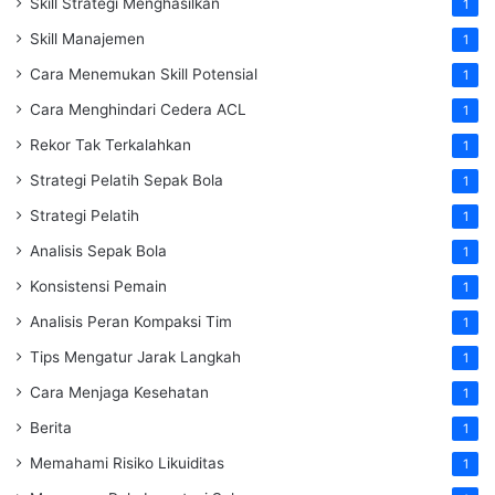
Skill Strategi Menghasilkan
1
Skill Manajemen
1
Cara Menemukan Skill Potensial
1
Cara Menghindari Cedera ACL
1
Rekor Tak Terkalahkan
1
Strategi Pelatih Sepak Bola
1
Strategi Pelatih
1
Analisis Sepak Bola
1
Konsistensi Pemain
1
Analisis Peran Kompaksi Tim
1
Tips Mengatur Jarak Langkah
1
Cara Menjaga Kesehatan
1
Berita
1
Memahami Risiko Likuiditas
1