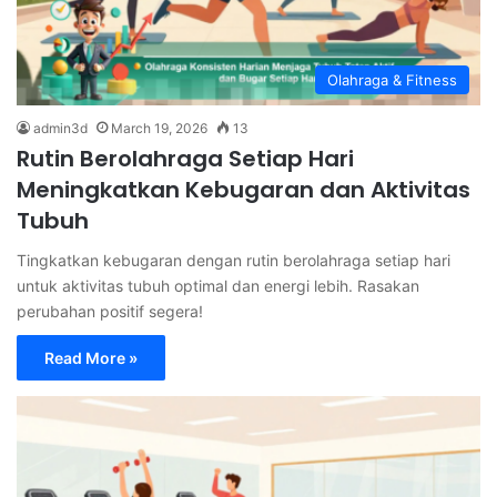
Olahraga & Fitness
admin3d
March 19, 2026
13
Rutin Berolahraga Setiap Hari
Meningkatkan Kebugaran dan Aktivitas
Tubuh
Tingkatkan kebugaran dengan rutin berolahraga setiap hari
untuk aktivitas tubuh optimal dan energi lebih. Rasakan
perubahan positif segera!
Read More »