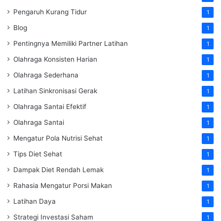
Pengaruh Kurang Tidur
1
Blog
1
Pentingnya Memiliki Partner Latihan
1
Olahraga Konsisten Harian
1
Olahraga Sederhana
1
Latihan Sinkronisasi Gerak
1
Olahraga Santai Efektif
1
Olahraga Santai
1
Mengatur Pola Nutrisi Sehat
1
Tips Diet Sehat
1
Dampak Diet Rendah Lemak
1
Rahasia Mengatur Porsi Makan
1
Latihan Daya
1
Strategi Investasi Saham
1