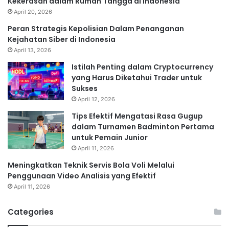
Kekerasan dalam Rumah Tangga di Indonesia
April 20, 2026
Peran Strategis Kepolisian Dalam Penanganan
Kejahatan Siber di Indonesia
April 13, 2026
Istilah Penting dalam Cryptocurrency
yang Harus Diketahui Trader untuk
Sukses
April 12, 2026
Tips Efektif Mengatasi Rasa Gugup
dalam Turnamen Badminton Pertama
untuk Pemain Junior
April 11, 2026
Meningkatkan Teknik Servis Bola Voli Melalui
Penggunaan Video Analisis yang Efektif
April 11, 2026
Categories