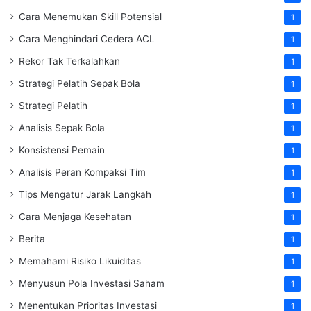
Cara Menemukan Skill Potensial
1
Cara Menghindari Cedera ACL
1
Rekor Tak Terkalahkan
1
Strategi Pelatih Sepak Bola
1
Strategi Pelatih
1
Analisis Sepak Bola
1
Konsistensi Pemain
1
Analisis Peran Kompaksi Tim
1
Tips Mengatur Jarak Langkah
1
Cara Menjaga Kesehatan
1
Berita
1
Memahami Risiko Likuiditas
1
Menyusun Pola Investasi Saham
1
Menentukan Prioritas Investasi
1