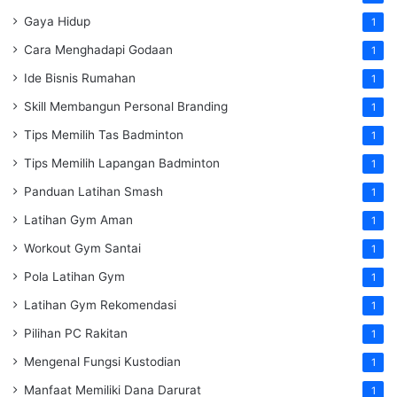
Gaya Hidup
1
Cara Menghadapi Godaan
1
Ide Bisnis Rumahan
1
Skill Membangun Personal Branding
1
Tips Memilih Tas Badminton
1
Tips Memilih Lapangan Badminton
1
Panduan Latihan Smash
1
Latihan Gym Aman
1
Workout Gym Santai
1
Pola Latihan Gym
1
Latihan Gym Rekomendasi
1
Pilihan PC Rakitan
1
Mengenal Fungsi Kustodian
1
Manfaat Memiliki Dana Darurat
1