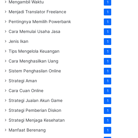
Mengambil Waktu
1
Menjadi Translator Freelance
1
Pentingnya Memilih Powerbank
1
Cara Memulai Usaha Jasa
1
Jenis Ikan
1
Tips Mengelola Keuangan
1
Cara Menghasilkan Uang
1
Sistem Penghasilan Online
1
Strategi Aman
1
Cara Cuan Online
1
Strategi Jualan Akun Game
1
Strategi Pemberian Diskon
1
Strategi Menjaga Kesehatan
1
Manfaat Berenang
1