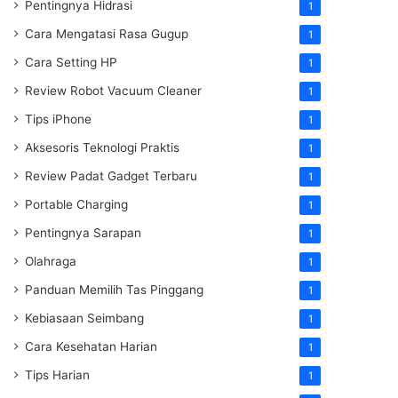
Pentingnya Hidrasi
1
Cara Mengatasi Rasa Gugup
1
Cara Setting HP
1
Review Robot Vacuum Cleaner
1
Tips iPhone
1
Aksesoris Teknologi Praktis
1
Review Padat Gadget Terbaru
1
Portable Charging
1
Pentingnya Sarapan
1
Olahraga
1
Panduan Memilih Tas Pinggang
1
Kebiasaan Seimbang
1
Cara Kesehatan Harian
1
Tips Harian
1