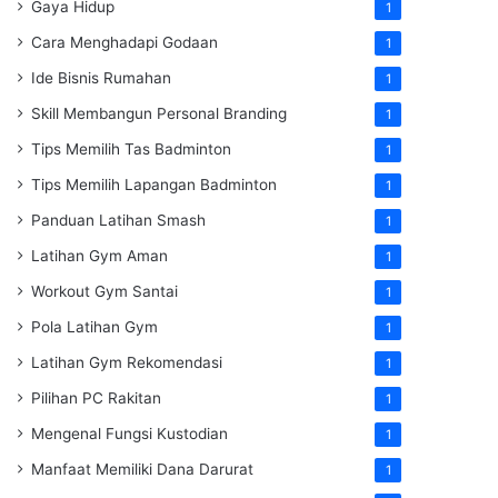
Gaya Hidup
1
Cara Menghadapi Godaan
1
Ide Bisnis Rumahan
1
Skill Membangun Personal Branding
1
Tips Memilih Tas Badminton
1
Tips Memilih Lapangan Badminton
1
Panduan Latihan Smash
1
Latihan Gym Aman
1
Workout Gym Santai
1
Pola Latihan Gym
1
Latihan Gym Rekomendasi
1
Pilihan PC Rakitan
1
Mengenal Fungsi Kustodian
1
Manfaat Memiliki Dana Darurat
1