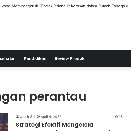
gis Kepolisian Dalam Penanganan Kejahatan Siber di Indonesia
sehatan
Pendidikan
Review Produk
ngan perantau
admin3d
April 4, 2026
18
Strategi Efektif Mengelola