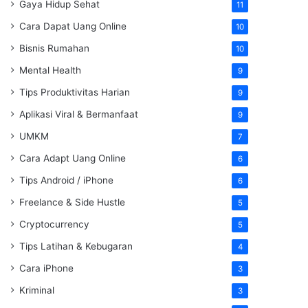
Gaya Hidup Sehat
11
Cara Dapat Uang Online
10
Bisnis Rumahan
10
Mental Health
9
Tips Produktivitas Harian
9
Aplikasi Viral & Bermanfaat
9
UMKM
7
Cara Adapt Uang Online
6
Tips Android / iPhone
6
Freelance & Side Hustle
5
Cryptocurrency
5
Tips Latihan & Kebugaran
4
Cara iPhone
3
Kriminal
3