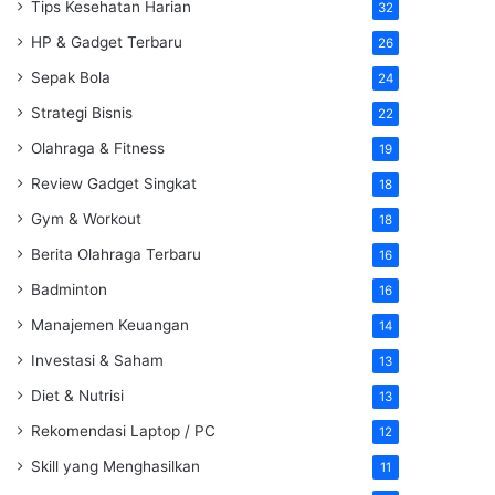
Tips Kesehatan Harian
32
HP & Gadget Terbaru
26
Sepak Bola
24
Strategi Bisnis
22
Olahraga & Fitness
19
Review Gadget Singkat
18
Gym & Workout
18
Berita Olahraga Terbaru
16
Badminton
16
Manajemen Keuangan
14
Investasi & Saham
13
Diet & Nutrisi
13
Rekomendasi Laptop / PC
12
Skill yang Menghasilkan
11