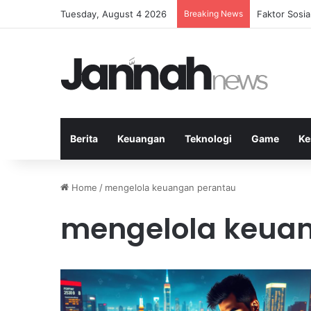
Tuesday, August 4 2026
Breaking News
Peran Strate
Berita
Keuangan
Teknologi
Game
Ke
Home
/
mengelola keuangan perantau
mengelola keua