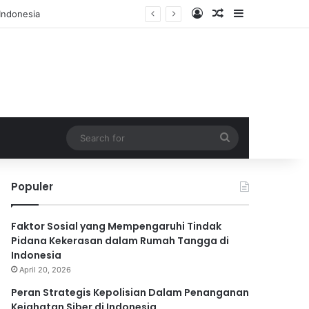
Log In
Random Article
Sidebar
Search
for
Populer
Faktor Sosial yang Mempengaruhi Tindak
Pidana Kekerasan dalam Rumah Tangga di
Indonesia
April 20, 2026
Peran Strategis Kepolisian Dalam Penanganan
Kejahatan Siber di Indonesia