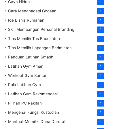
Gaya Hidup
1
Cara Menghadapi Godaan
1
Ide Bisnis Rumahan
1
Skill Membangun Personal Branding
1
Tips Memilih Tas Badminton
1
Tips Memilih Lapangan Badminton
1
Panduan Latihan Smash
1
Latihan Gym Aman
1
Workout Gym Santai
1
Pola Latihan Gym
1
Latihan Gym Rekomendasi
1
Pilihan PC Rakitan
1
Mengenal Fungsi Kustodian
1
Manfaat Memiliki Dana Darurat
1