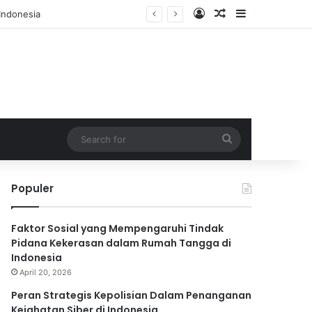
Log In
Random Article
Sidebar
Search
for
Populer
Faktor Sosial yang Mempengaruhi Tindak
Pidana Kekerasan dalam Rumah Tangga di
Indonesia
April 20, 2026
Peran Strategis Kepolisian Dalam Penanganan
Kejahatan Siber di Indonesia