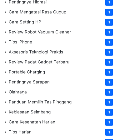
Pentingnya Hidrasi
1
Cara Mengatasi Rasa Gugup
1
Cara Setting HP
1
Review Robot Vacuum Cleaner
1
Tips iPhone
1
Aksesoris Teknologi Praktis
1
Review Padat Gadget Terbaru
1
Portable Charging
1
Pentingnya Sarapan
1
Olahraga
1
Panduan Memilih Tas Pinggang
1
Kebiasaan Seimbang
1
Cara Kesehatan Harian
1
Tips Harian
1