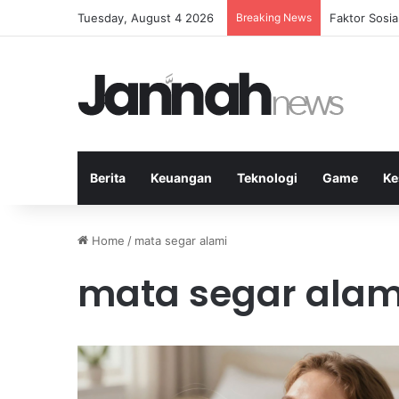
Tuesday, August 4 2026
Breaking News
Peran Strate
Berita
Keuangan
Teknologi
Game
Ke
Home
/
mata segar alami
mata segar alam