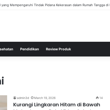
gis Kepolisian Dalam Penanganan Kejahatan Siber di Indonesia
sehatan
Pendidikan
Review Produk
i
admin3d
March 19, 2026
14
Kurangi Lingkaran Hitam di Bawah