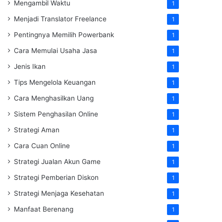
Mengambil Waktu
1
Menjadi Translator Freelance
1
Pentingnya Memilih Powerbank
1
Cara Memulai Usaha Jasa
1
Jenis Ikan
1
Tips Mengelola Keuangan
1
Cara Menghasilkan Uang
1
Sistem Penghasilan Online
1
Strategi Aman
1
Cara Cuan Online
1
Strategi Jualan Akun Game
1
Strategi Pemberian Diskon
1
Strategi Menjaga Kesehatan
1
Manfaat Berenang
1