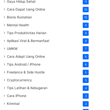
Gaya Hidup Sehat
11
Cara Dapat Uang Online
10
Bisnis Rumahan
10
Mental Health
9
Tips Produktivitas Harian
9
Aplikasi Viral & Bermanfaat
9
UMKM
7
Cara Adapt Uang Online
6
Tips Android / iPhone
6
Freelance & Side Hustle
5
Cryptocurrency
5
Tips Latihan & Kebugaran
4
Cara iPhone
3
Kriminal
3