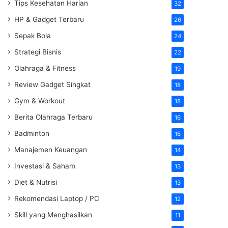
Tips Kesehatan Harian
32
HP & Gadget Terbaru
26
Sepak Bola
24
Strategi Bisnis
22
Olahraga & Fitness
19
Review Gadget Singkat
18
Gym & Workout
18
Berita Olahraga Terbaru
16
Badminton
16
Manajemen Keuangan
14
Investasi & Saham
13
Diet & Nutrisi
13
Rekomendasi Laptop / PC
12
Skill yang Menghasilkan
11