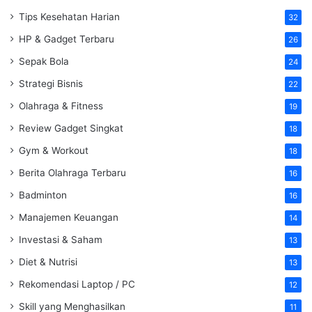
Tips Kesehatan Harian
32
HP & Gadget Terbaru
26
Sepak Bola
24
Strategi Bisnis
22
Olahraga & Fitness
19
Review Gadget Singkat
18
Gym & Workout
18
Berita Olahraga Terbaru
16
Badminton
16
Manajemen Keuangan
14
Investasi & Saham
13
Diet & Nutrisi
13
Rekomendasi Laptop / PC
12
Skill yang Menghasilkan
11