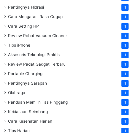
Pentingnya Hidrasi
1
Cara Mengatasi Rasa Gugup
1
Cara Setting HP
1
Review Robot Vacuum Cleaner
1
Tips iPhone
1
Aksesoris Teknologi Praktis
1
Review Padat Gadget Terbaru
1
Portable Charging
1
Pentingnya Sarapan
1
Olahraga
1
Panduan Memilih Tas Pinggang
1
Kebiasaan Seimbang
1
Cara Kesehatan Harian
1
Tips Harian
1