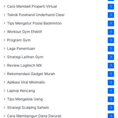
Cara Membeli Properti Virtual
1
Teknik Forehand Underhand Clear
1
Tips Mengatur Posisi Badminton
1
Workout Gym Efektif
1
Program Gym
1
Laga Penentuan
1
Strategi Latihan Gym
1
Review Logitech MX
1
Rekomendasi Gadget Murah
1
Aplikasi Viral Minimalis
1
Laptop Kencang
1
Tips Mengelola Uang
1
Strategi Scalping Saham
1
Cara Membangun Dana Darurat
1