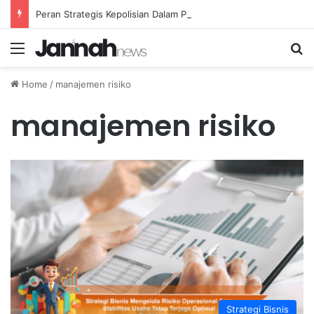
Peran Strategis Kepolisian Dalam Penanganan Kejahatan Siber di Indonesia
Menu
Se
Home
/
manajemen risiko
manajemen risiko
Strategi Bisnis