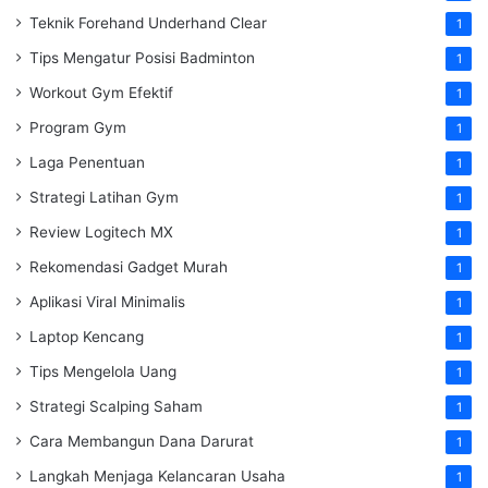
Teknik Forehand Underhand Clear
1
Tips Mengatur Posisi Badminton
1
Workout Gym Efektif
1
Program Gym
1
Laga Penentuan
1
Strategi Latihan Gym
1
Review Logitech MX
1
Rekomendasi Gadget Murah
1
Aplikasi Viral Minimalis
1
Laptop Kencang
1
Tips Mengelola Uang
1
Strategi Scalping Saham
1
Cara Membangun Dana Darurat
1
Langkah Menjaga Kelancaran Usaha
1