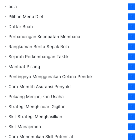
bola
1
Pilihan Menu Diet
1
Daftar Buah
1
Perbandingan Kecepatan Membaca
1
Rangkuman Berita Sepak Bola
1
Sejarah Perkembangan Taktik
1
Manfaat Pisang
1
Pentingnya Menggunakan Celana Pendek
1
Cara Memilih Asuransi Penyakit
1
Peluang Menjanjikan Usaha
1
Strategi Menghindari Gigitan
1
Skill Strategi Menghasilkan
1
Skill Manajemen
1
Cara Menemukan Skill Potensial
1