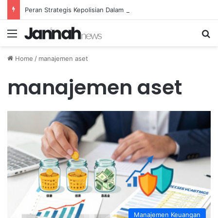
Peran Strategis Kepolisian Dalam Penanganan Kejahatan Siber di Indonesia
Menu
Se
Home
/
manajemen aset
manajemen aset
Manajemen Keuangan