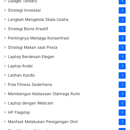
Gadget Terbaru
1
Strategi Investasi
1
Langkah Mengelola Skala Usaha
1
Strategi Bisnis Kreatif
1
Pentingnya Menjaga Konsentrasi
1
Strategi Makan saat Pesta
1
Laptop Berdesain Elegan
1
Laptop Andal
1
Latihan Kardio
1
Pola Fitness Sederhana
1
Membangun Kebiasaan Olahraga Rutin
1
Laptop dengan Webcam
1
HP Flagship
1
Manfaat Melakukan Peregangan Otot
1