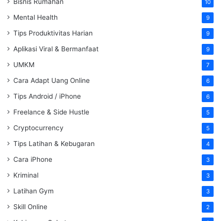
Bisnis Rumahan
10
Mental Health
9
Tips Produktivitas Harian
9
Aplikasi Viral & Bermanfaat
9
UMKM
7
Cara Adapt Uang Online
6
Tips Android / iPhone
6
Freelance & Side Hustle
5
Cryptocurrency
5
Tips Latihan & Kebugaran
4
Cara iPhone
3
Kriminal
3
Latihan Gym
3
Skill Online
2