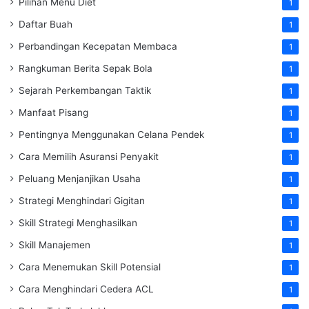
Pilihan Menu Diet
1
Daftar Buah
1
Perbandingan Kecepatan Membaca
1
Rangkuman Berita Sepak Bola
1
Sejarah Perkembangan Taktik
1
Manfaat Pisang
1
Pentingnya Menggunakan Celana Pendek
1
Cara Memilih Asuransi Penyakit
1
Peluang Menjanjikan Usaha
1
Strategi Menghindari Gigitan
1
Skill Strategi Menghasilkan
1
Skill Manajemen
1
Cara Menemukan Skill Potensial
1
Cara Menghindari Cedera ACL
1