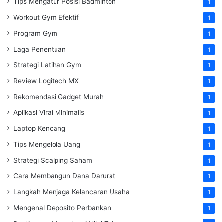
Tips Mengatur Posisi Badminton
1
Workout Gym Efektif
1
Program Gym
1
Laga Penentuan
1
Strategi Latihan Gym
1
Review Logitech MX
1
Rekomendasi Gadget Murah
1
Aplikasi Viral Minimalis
1
Laptop Kencang
1
Tips Mengelola Uang
1
Strategi Scalping Saham
1
Cara Membangun Dana Darurat
1
Langkah Menjaga Kelancaran Usaha
1
Mengenal Deposito Perbankan
1