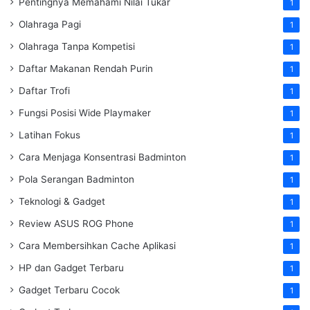
Pentingnya Memahami Nilai Tukar
1
Olahraga Pagi
1
Olahraga Tanpa Kompetisi
1
Daftar Makanan Rendah Purin
1
Daftar Trofi
1
Fungsi Posisi Wide Playmaker
1
Latihan Fokus
1
Cara Menjaga Konsentrasi Badminton
1
Pola Serangan Badminton
1
Teknologi & Gadget
1
Review ASUS ROG Phone
1
Cara Membersihkan Cache Aplikasi
1
HP dan Gadget Terbaru
1
Gadget Terbaru Cocok
1