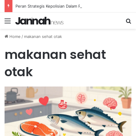
Peran Strategis Kepolisian Dalam Penanganan Kejahatan Siber di Indonesia
Menu
Se
Home
/
makanan sehat otak
makanan sehat
otak