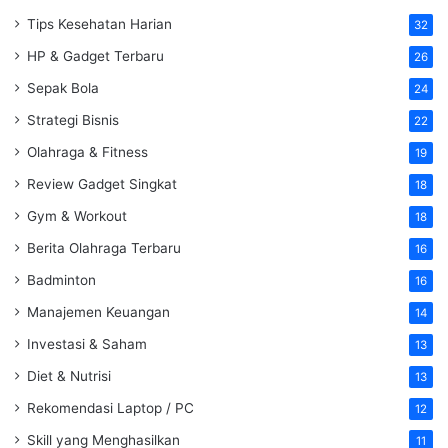
Tips Kesehatan Harian
32
HP & Gadget Terbaru
26
Sepak Bola
24
Strategi Bisnis
22
Olahraga & Fitness
19
Review Gadget Singkat
18
Gym & Workout
18
Berita Olahraga Terbaru
16
Badminton
16
Manajemen Keuangan
14
Investasi & Saham
13
Diet & Nutrisi
13
Rekomendasi Laptop / PC
12
Skill yang Menghasilkan
11