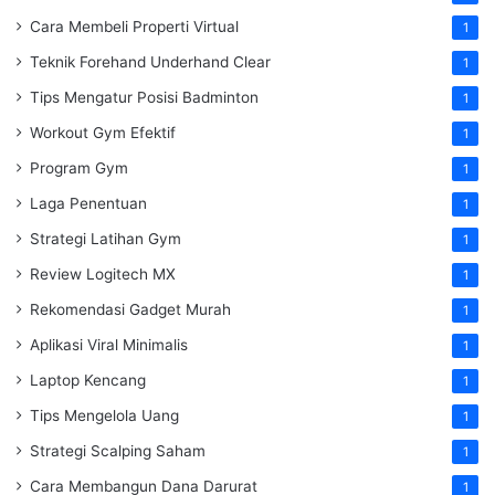
Cara Membeli Properti Virtual
1
Teknik Forehand Underhand Clear
1
Tips Mengatur Posisi Badminton
1
Workout Gym Efektif
1
Program Gym
1
Laga Penentuan
1
Strategi Latihan Gym
1
Review Logitech MX
1
Rekomendasi Gadget Murah
1
Aplikasi Viral Minimalis
1
Laptop Kencang
1
Tips Mengelola Uang
1
Strategi Scalping Saham
1
Cara Membangun Dana Darurat
1