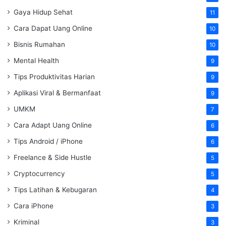
Gaya Hidup Sehat
11
Cara Dapat Uang Online
10
Bisnis Rumahan
10
Mental Health
9
Tips Produktivitas Harian
9
Aplikasi Viral & Bermanfaat
9
UMKM
7
Cara Adapt Uang Online
6
Tips Android / iPhone
6
Freelance & Side Hustle
5
Cryptocurrency
5
Tips Latihan & Kebugaran
4
Cara iPhone
3
Kriminal
3