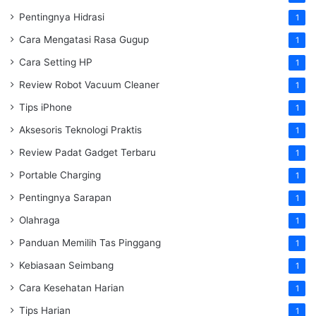
Pentingnya Hidrasi
1
Cara Mengatasi Rasa Gugup
1
Cara Setting HP
1
Review Robot Vacuum Cleaner
1
Tips iPhone
1
Aksesoris Teknologi Praktis
1
Review Padat Gadget Terbaru
1
Portable Charging
1
Pentingnya Sarapan
1
Olahraga
1
Panduan Memilih Tas Pinggang
1
Kebiasaan Seimbang
1
Cara Kesehatan Harian
1
Tips Harian
1