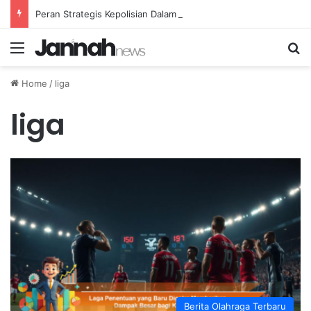
Peran Strategis Kepolisian Dalam Penanganan Kejahatan Siber di Indonesia
Menu
Se
Home
/
liga
liga
Berita Olahraga Terbaru