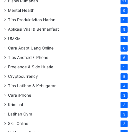
Bisnis Rumahan
10
Mental Health
9
Tips Produktivitas Harian
9
Aplikasi Viral & Bermanfaat
9
UMKM
7
Cara Adapt Uang Online
6
Tips Android / iPhone
6
Freelance & Side Hustle
5
Cryptocurrency
5
Tips Latihan & Kebugaran
4
Cara iPhone
3
Kriminal
3
Latihan Gym
3
Skill Online
2