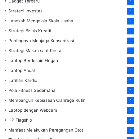
Gadget Terbaru
1
Strategi Investasi
1
Langkah Mengelola Skala Usaha
1
Strategi Bisnis Kreatif
1
Pentingnya Menjaga Konsentrasi
1
Strategi Makan saat Pesta
1
Laptop Berdesain Elegan
1
Laptop Andal
1
Latihan Kardio
1
Pola Fitness Sederhana
1
Membangun Kebiasaan Olahraga Rutin
1
Laptop dengan Webcam
1
HP Flagship
1
Manfaat Melakukan Peregangan Otot
1