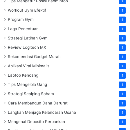
Tips Mengatur Posisi Badminton
1
Workout Gym Efektif
1
Program Gym
1
Laga Penentuan
1
Strategi Latihan Gym
1
Review Logitech MX
1
Rekomendasi Gadget Murah
1
Aplikasi Viral Minimalis
1
Laptop Kencang
1
Tips Mengelola Uang
1
Strategi Scalping Saham
1
Cara Membangun Dana Darurat
1
Langkah Menjaga Kelancaran Usaha
1
Mengenal Deposito Perbankan
1