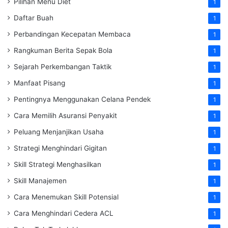
Pilihan Menu Diet
1
Daftar Buah
1
Perbandingan Kecepatan Membaca
1
Rangkuman Berita Sepak Bola
1
Sejarah Perkembangan Taktik
1
Manfaat Pisang
1
Pentingnya Menggunakan Celana Pendek
1
Cara Memilih Asuransi Penyakit
1
Peluang Menjanjikan Usaha
1
Strategi Menghindari Gigitan
1
Skill Strategi Menghasilkan
1
Skill Manajemen
1
Cara Menemukan Skill Potensial
1
Cara Menghindari Cedera ACL
1