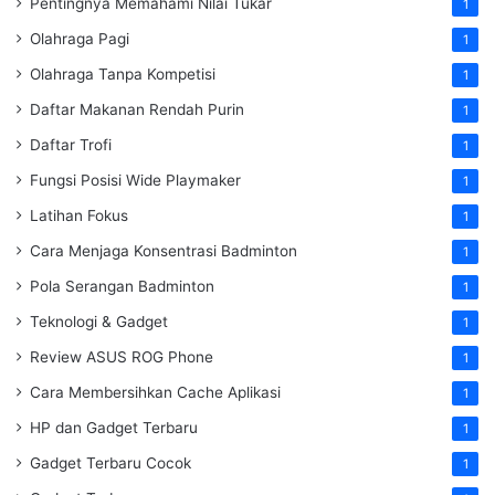
Pentingnya Memahami Nilai Tukar
1
Olahraga Pagi
1
Olahraga Tanpa Kompetisi
1
Daftar Makanan Rendah Purin
1
Daftar Trofi
1
Fungsi Posisi Wide Playmaker
1
Latihan Fokus
1
Cara Menjaga Konsentrasi Badminton
1
Pola Serangan Badminton
1
Teknologi & Gadget
1
Review ASUS ROG Phone
1
Cara Membersihkan Cache Aplikasi
1
HP dan Gadget Terbaru
1
Gadget Terbaru Cocok
1