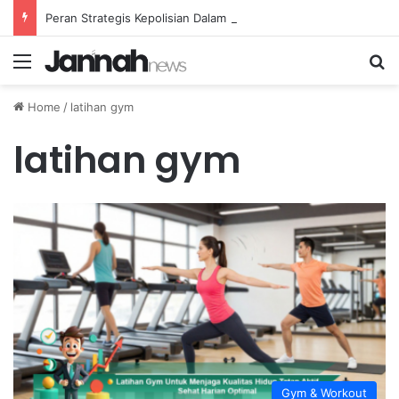
Peran Strategis Kepolisian Dalam Penanganan Kejahatan Siber di Indonesia
Menu
Se
Home
/
latihan gym
latihan gym
Gym & Workout