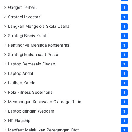
Gadget Terbaru
1
Strategi Investasi
1
Langkah Mengelola Skala Usaha
1
Strategi Bisnis Kreatif
1
Pentingnya Menjaga Konsentrasi
1
Strategi Makan saat Pesta
1
Laptop Berdesain Elegan
1
Laptop Andal
1
Latihan Kardio
1
Pola Fitness Sederhana
1
Membangun Kebiasaan Olahraga Rutin
1
Laptop dengan Webcam
1
HP Flagship
1
Manfaat Melakukan Peregangan Otot
1