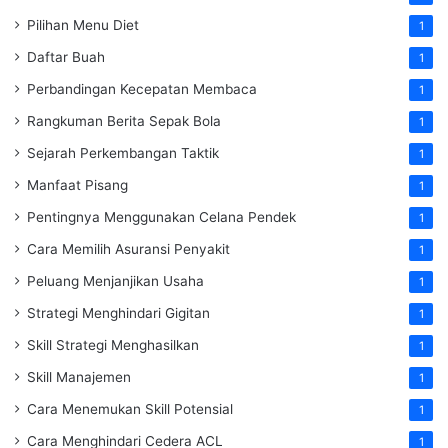
Pilihan Menu Diet
1
Daftar Buah
1
Perbandingan Kecepatan Membaca
1
Rangkuman Berita Sepak Bola
1
Sejarah Perkembangan Taktik
1
Manfaat Pisang
1
Pentingnya Menggunakan Celana Pendek
1
Cara Memilih Asuransi Penyakit
1
Peluang Menjanjikan Usaha
1
Strategi Menghindari Gigitan
1
Skill Strategi Menghasilkan
1
Skill Manajemen
1
Cara Menemukan Skill Potensial
1
Cara Menghindari Cedera ACL
1