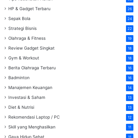
HP & Gadget Terbaru
26
Sepak Bola
24
Strategi Bisnis
22
Olahraga & Fitness
19
Review Gadget Singkat
18
Gym & Workout
18
Berita Olahraga Terbaru
16
Badminton
16
Manajemen Keuangan
14
Investasi & Saham
13
Diet & Nutrisi
13
Rekomendasi Laptop / PC
12
Skill yang Menghasilkan
11
Gaya Hidup Sehat
11