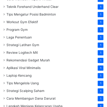
Teknik Forehand Underhand Clear
1
Tips Mengatur Posisi Badminton
1
Workout Gym Efektif
1
Program Gym
1
Laga Penentuan
1
Strategi Latihan Gym
1
Review Logitech MX
1
Rekomendasi Gadget Murah
1
Aplikasi Viral Minimalis
1
Laptop Kencang
1
Tips Mengelola Uang
1
Strategi Scalping Saham
1
Cara Membangun Dana Darurat
1
Langkah Menjaga Kelancaran Usaha
1