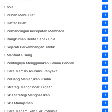
bola
1
Pilihan Menu Diet
1
Daftar Buah
1
Perbandingan Kecepatan Membaca
1
Rangkuman Berita Sepak Bola
1
Sejarah Perkembangan Taktik
1
Manfaat Pisang
1
Pentingnya Menggunakan Celana Pendek
1
Cara Memilih Asuransi Penyakit
1
Peluang Menjanjikan Usaha
1
Strategi Menghindari Gigitan
1
Skill Strategi Menghasilkan
1
Skill Manajemen
1
Cara Menemukan Skill Potensial
1