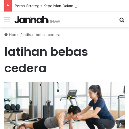
Peran Strategis Kepolisian Dalam Penanganan Kejahatan Siber di Indonesia
Menu
Se
Home
/
latihan bebas cedera
latihan bebas
cedera