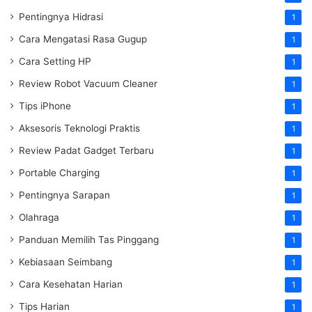
Pentingnya Hidrasi
1
Cara Mengatasi Rasa Gugup
1
Cara Setting HP
1
Review Robot Vacuum Cleaner
1
Tips iPhone
1
Aksesoris Teknologi Praktis
1
Review Padat Gadget Terbaru
1
Portable Charging
1
Pentingnya Sarapan
1
Olahraga
1
Panduan Memilih Tas Pinggang
1
Kebiasaan Seimbang
1
Cara Kesehatan Harian
1
Tips Harian
1