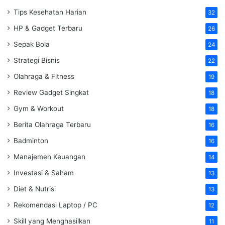
Tips Kesehatan Harian
32
HP & Gadget Terbaru
26
Sepak Bola
24
Strategi Bisnis
22
Olahraga & Fitness
19
Review Gadget Singkat
18
Gym & Workout
18
Berita Olahraga Terbaru
16
Badminton
16
Manajemen Keuangan
14
Investasi & Saham
13
Diet & Nutrisi
13
Rekomendasi Laptop / PC
12
Skill yang Menghasilkan
11