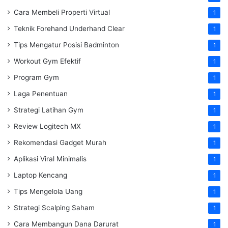
Cara Membeli Properti Virtual
1
Teknik Forehand Underhand Clear
1
Tips Mengatur Posisi Badminton
1
Workout Gym Efektif
1
Program Gym
1
Laga Penentuan
1
Strategi Latihan Gym
1
Review Logitech MX
1
Rekomendasi Gadget Murah
1
Aplikasi Viral Minimalis
1
Laptop Kencang
1
Tips Mengelola Uang
1
Strategi Scalping Saham
1
Cara Membangun Dana Darurat
1