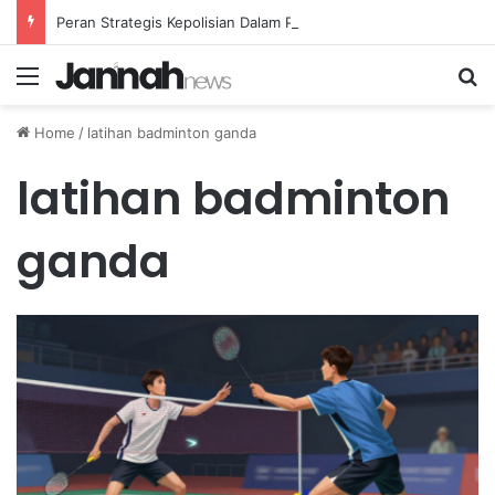
Peran Strategis Kepolisian Dalam Penanganan Kejahatan Siber di Indonesia
Menu
Se
Home
/
latihan badminton ganda
latihan badminton
ganda