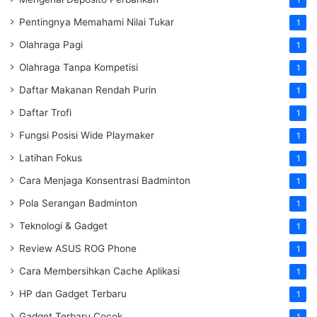
Pentingnya Memahami Nilai Tukar
1
Olahraga Pagi
1
Olahraga Tanpa Kompetisi
1
Daftar Makanan Rendah Purin
1
Daftar Trofi
1
Fungsi Posisi Wide Playmaker
1
Latihan Fokus
1
Cara Menjaga Konsentrasi Badminton
1
Pola Serangan Badminton
1
Teknologi & Gadget
1
Review ASUS ROG Phone
1
Cara Membersihkan Cache Aplikasi
1
HP dan Gadget Terbaru
1
Gadget Terbaru Cocok
1