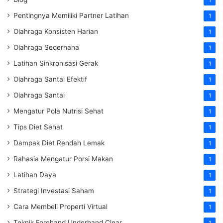
Pentingnya Memiliki Partner Latihan
1
Olahraga Konsisten Harian
1
Olahraga Sederhana
1
Latihan Sinkronisasi Gerak
1
Olahraga Santai Efektif
1
Olahraga Santai
1
Mengatur Pola Nutrisi Sehat
1
Tips Diet Sehat
1
Dampak Diet Rendah Lemak
1
Rahasia Mengatur Porsi Makan
1
Latihan Daya
1
Strategi Investasi Saham
1
Cara Membeli Properti Virtual
1
Teknik Forehand Underhand Clear
1