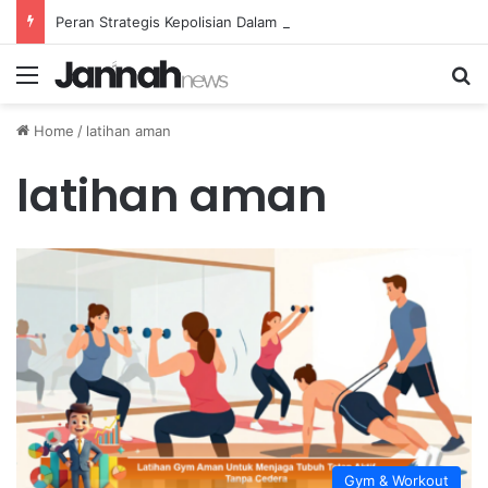
Peran Strategis Kepolisian Dalam Penanganan Kejahatan Siber di Indonesia
Menu
Se
Home
/
latihan aman
latihan aman
Gym & Workout