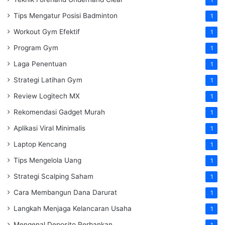
Tips Mengatur Posisi Badminton
1
Workout Gym Efektif
1
Program Gym
1
Laga Penentuan
1
Strategi Latihan Gym
1
Review Logitech MX
1
Rekomendasi Gadget Murah
1
Aplikasi Viral Minimalis
1
Laptop Kencang
1
Tips Mengelola Uang
1
Strategi Scalping Saham
1
Cara Membangun Dana Darurat
1
Langkah Menjaga Kelancaran Usaha
1
Mengenal Deposito Perbankan
1