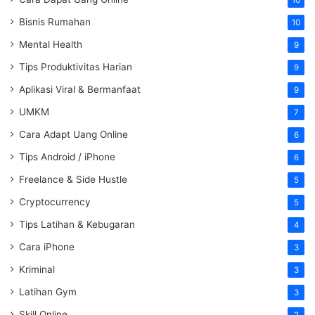
Bisnis Rumahan
10
Mental Health
9
Tips Produktivitas Harian
9
Aplikasi Viral & Bermanfaat
9
UMKM
7
Cara Adapt Uang Online
6
Tips Android / iPhone
6
Freelance & Side Hustle
5
Cryptocurrency
5
Tips Latihan & Kebugaran
4
Cara iPhone
3
Kriminal
3
Latihan Gym
3
Skill Online
2