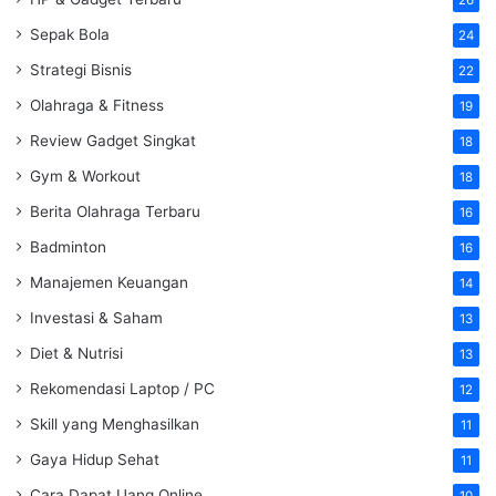
Sepak Bola
24
Strategi Bisnis
22
Olahraga & Fitness
19
Review Gadget Singkat
18
Gym & Workout
18
Berita Olahraga Terbaru
16
Badminton
16
Manajemen Keuangan
14
Investasi & Saham
13
Diet & Nutrisi
13
Rekomendasi Laptop / PC
12
Skill yang Menghasilkan
11
Gaya Hidup Sehat
11
Cara Dapat Uang Online
10