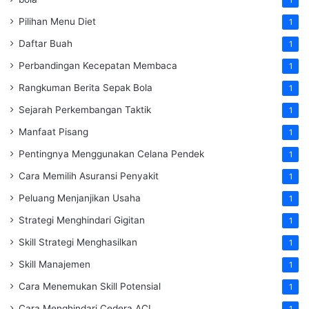
Pilihan Menu Diet
1
Daftar Buah
1
Perbandingan Kecepatan Membaca
1
Rangkuman Berita Sepak Bola
1
Sejarah Perkembangan Taktik
1
Manfaat Pisang
1
Pentingnya Menggunakan Celana Pendek
1
Cara Memilih Asuransi Penyakit
1
Peluang Menjanjikan Usaha
1
Strategi Menghindari Gigitan
1
Skill Strategi Menghasilkan
1
Skill Manajemen
1
Cara Menemukan Skill Potensial
1
Cara Menghindari Cedera ACL
1