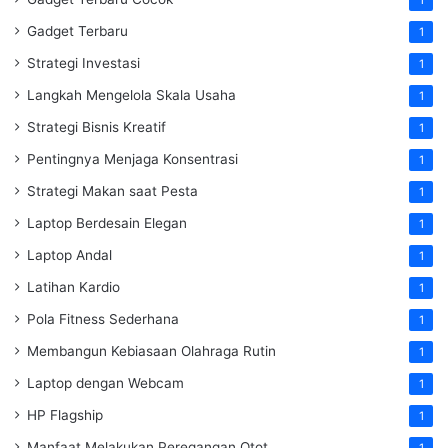
Gadget Terbaru
1
Strategi Investasi
1
Langkah Mengelola Skala Usaha
1
Strategi Bisnis Kreatif
1
Pentingnya Menjaga Konsentrasi
1
Strategi Makan saat Pesta
1
Laptop Berdesain Elegan
1
Laptop Andal
1
Latihan Kardio
1
Pola Fitness Sederhana
1
Membangun Kebiasaan Olahraga Rutin
1
Laptop dengan Webcam
1
HP Flagship
1
Manfaat Melakukan Peregangan Otot
1