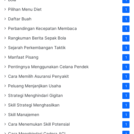
Pilihan Menu Diet
1
Daftar Buah
1
Perbandingan Kecepatan Membaca
1
Rangkuman Berita Sepak Bola
1
Sejarah Perkembangan Taktik
1
Manfaat Pisang
1
Pentingnya Menggunakan Celana Pendek
1
Cara Memilih Asuransi Penyakit
1
Peluang Menjanjikan Usaha
1
Strategi Menghindari Gigitan
1
Skill Strategi Menghasilkan
1
Skill Manajemen
1
Cara Menemukan Skill Potensial
1
Cara Menghindari Cedera ACL
1