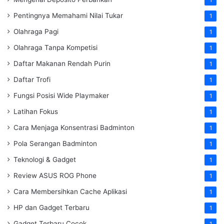
Pentingnya Memahami Nilai Tukar
1
Olahraga Pagi
1
Olahraga Tanpa Kompetisi
1
Daftar Makanan Rendah Purin
1
Daftar Trofi
1
Fungsi Posisi Wide Playmaker
1
Latihan Fokus
1
Cara Menjaga Konsentrasi Badminton
1
Pola Serangan Badminton
1
Teknologi & Gadget
1
Review ASUS ROG Phone
1
Cara Membersihkan Cache Aplikasi
1
HP dan Gadget Terbaru
1
Gadget Terbaru Cocok
1