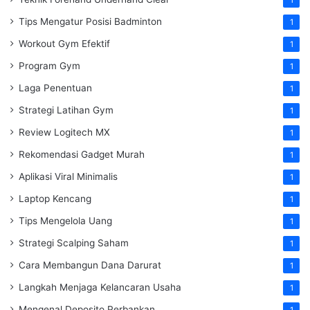
Tips Mengatur Posisi Badminton
1
Workout Gym Efektif
1
Program Gym
1
Laga Penentuan
1
Strategi Latihan Gym
1
Review Logitech MX
1
Rekomendasi Gadget Murah
1
Aplikasi Viral Minimalis
1
Laptop Kencang
1
Tips Mengelola Uang
1
Strategi Scalping Saham
1
Cara Membangun Dana Darurat
1
Langkah Menjaga Kelancaran Usaha
1
Mengenal Deposito Perbankan
1