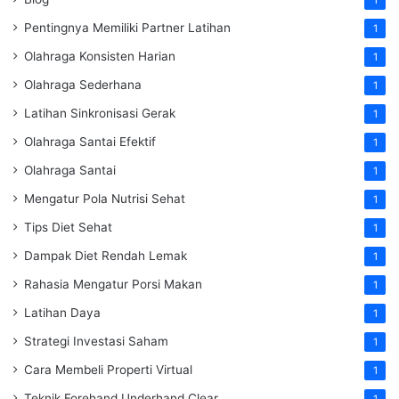
Pentingnya Memiliki Partner Latihan
1
Olahraga Konsisten Harian
1
Olahraga Sederhana
1
Latihan Sinkronisasi Gerak
1
Olahraga Santai Efektif
1
Olahraga Santai
1
Mengatur Pola Nutrisi Sehat
1
Tips Diet Sehat
1
Dampak Diet Rendah Lemak
1
Rahasia Mengatur Porsi Makan
1
Latihan Daya
1
Strategi Investasi Saham
1
Cara Membeli Properti Virtual
1
Teknik Forehand Underhand Clear
1