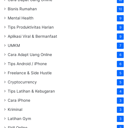
Bisnis Rumahan
10
Mental Health
9
Tips Produktivitas Harian
9
Aplikasi Viral & Bermanfaat
9
UMKM
7
Cara Adapt Uang Online
6
Tips Android / iPhone
6
Freelance & Side Hustle
5
Cryptocurrency
5
Tips Latihan & Kebugaran
4
Cara iPhone
3
Kriminal
3
Latihan Gym
3
Skill Online
2