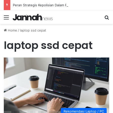
Peran Strategis Kepolisian Dalam Penanganan Kejahatan Siber di Indonesia
Menu
Se
Home
/
laptop ssd cepat
laptop ssd cepat
Rekomendasi Laptop / PC