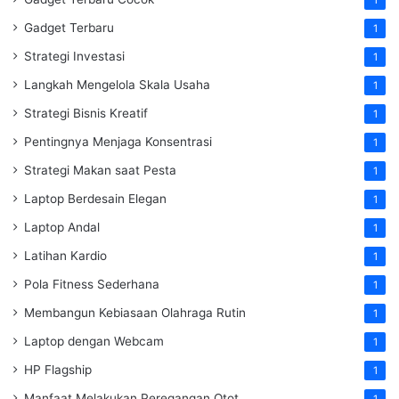
Gadget Terbaru
1
Strategi Investasi
1
Langkah Mengelola Skala Usaha
1
Strategi Bisnis Kreatif
1
Pentingnya Menjaga Konsentrasi
1
Strategi Makan saat Pesta
1
Laptop Berdesain Elegan
1
Laptop Andal
1
Latihan Kardio
1
Pola Fitness Sederhana
1
Membangun Kebiasaan Olahraga Rutin
1
Laptop dengan Webcam
1
HP Flagship
1
Manfaat Melakukan Peregangan Otot
1