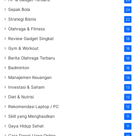
Sepak Bola
24
Strategi Bisnis
22
Olahraga & Fitness
19
Review Gadget Singkat
18
Gym & Workout
18
Berita Olahraga Terbaru
16
Badminton
16
Manajemen Keuangan
14
Investasi & Saham
13
Diet & Nutrisi
13
Rekomendasi Laptop / PC
12
Skill yang Menghasilkan
11
Gaya Hidup Sehat
11
Cara Dapat Uang Online
10