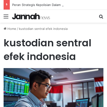
Peran Strategis Kepolisian Dalam Penanganan Kejahatan Siber di Indonesia
Menu
Se
Home
/
kustodian sentral efek indonesia
kustodian sentral
efek indonesia