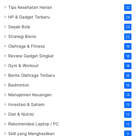
Tips Kesehatan Harian
32
HP & Gadget Terbaru
26
Sepak Bola
24
Strategi Bisnis
22
Olahraga & Fitness
19
Review Gadget Singkat
18
Gym & Workout
18
Berita Olahraga Terbaru
16
Badminton
16
Manajemen Keuangan
14
Investasi & Saham
13
Diet & Nutrisi
13
Rekomendasi Laptop / PC
12
Skill yang Menghasilkan
11