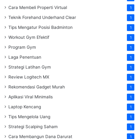
Cara Membeli Properti Virtual
1
Teknik Forehand Underhand Clear
1
Tips Mengatur Posisi Badminton
1
Workout Gym Efektif
1
Program Gym
1
Laga Penentuan
1
Strategi Latihan Gym
1
Review Logitech MX
1
Rekomendasi Gadget Murah
1
Aplikasi Viral Minimalis
1
Laptop Kencang
1
Tips Mengelola Uang
1
Strategi Scalping Saham
1
Cara Membangun Dana Darurat
1