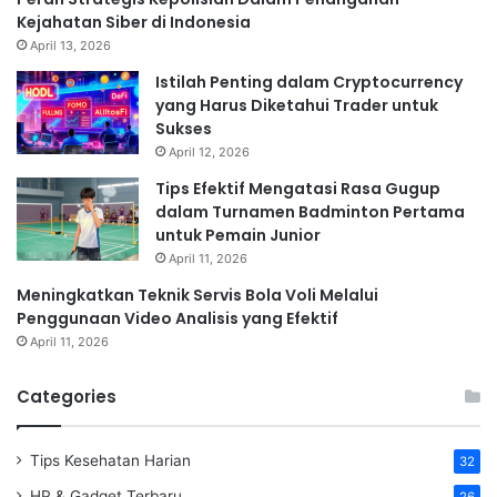
Kejahatan Siber di Indonesia
April 13, 2026
Istilah Penting dalam Cryptocurrency
yang Harus Diketahui Trader untuk
Sukses
April 12, 2026
Tips Efektif Mengatasi Rasa Gugup
dalam Turnamen Badminton Pertama
untuk Pemain Junior
April 11, 2026
Meningkatkan Teknik Servis Bola Voli Melalui
Penggunaan Video Analisis yang Efektif
April 11, 2026
Categories
Tips Kesehatan Harian
32
HP & Gadget Terbaru
26