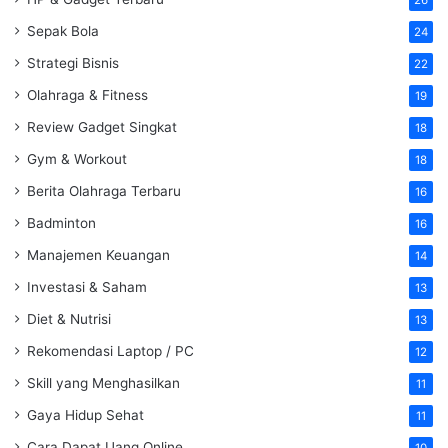
Sepak Bola
24
Strategi Bisnis
22
Olahraga & Fitness
19
Review Gadget Singkat
18
Gym & Workout
18
Berita Olahraga Terbaru
16
Badminton
16
Manajemen Keuangan
14
Investasi & Saham
13
Diet & Nutrisi
13
Rekomendasi Laptop / PC
12
Skill yang Menghasilkan
11
Gaya Hidup Sehat
11
Cara Dapat Uang Online
10