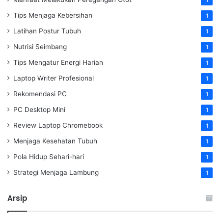
Tips Menjaga Kebersihan
1
Latihan Postur Tubuh
1
Nutrisi Seimbang
1
Tips Mengatur Energi Harian
1
Laptop Writer Profesional
1
Rekomendasi PC
1
PC Desktop Mini
1
Review Laptop Chromebook
1
Menjaga Kesehatan Tubuh
1
Pola Hidup Sehari-hari
1
Strategi Menjaga Lambung
1
Arsip