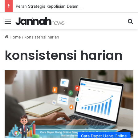
Peran Strategis Kepolisian Dalam Penanganan Kejahatan Siber di Indonesia
Menu
Se
Home
/
konsistensi harian
konsistensi harian
Cara Dapat Uang Online