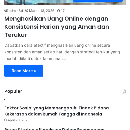
admin3d
March 18, 2026
17
Menghasilkan Uang Online dengan
Konsistensi Harian yang Aman dan
Terukur
Dapatkan cara efektif menghasilkan uang online secara
konsisten dan aman setiap hari dengan strategi terukur yang
mudah diikuti untuk keamanan…
Read More »
Populer
Faktor Sosial yang Mempengaruhi Tindak Pidana
Kekerasan dalam Rumah Tangga di Indonesia
April 20, 2026
Peran Strategis Kepolisian Dalam Penanganan