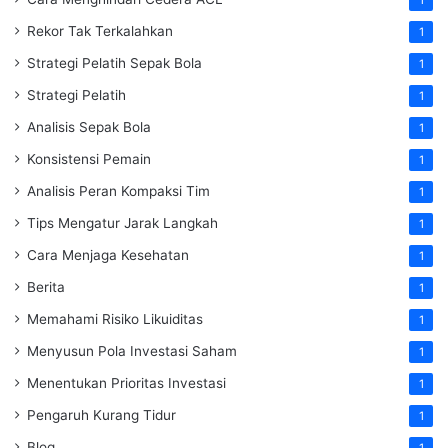
Rekor Tak Terkalahkan
1
Strategi Pelatih Sepak Bola
1
Strategi Pelatih
1
Analisis Sepak Bola
1
Konsistensi Pemain
1
Analisis Peran Kompaksi Tim
1
Tips Mengatur Jarak Langkah
1
Cara Menjaga Kesehatan
1
Berita
1
Memahami Risiko Likuiditas
1
Menyusun Pola Investasi Saham
1
Menentukan Prioritas Investasi
1
Pengaruh Kurang Tidur
1
Blog
1