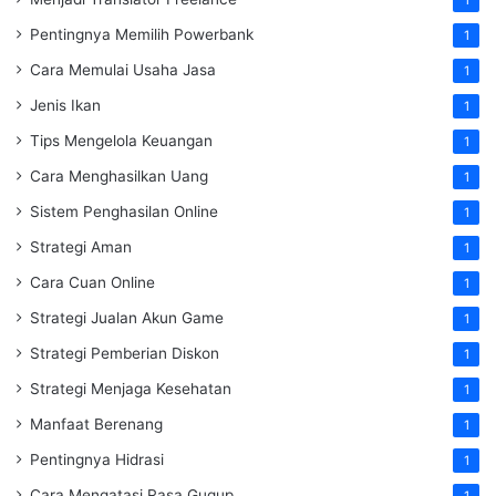
Pentingnya Memilih Powerbank
1
Cara Memulai Usaha Jasa
1
Jenis Ikan
1
Tips Mengelola Keuangan
1
Cara Menghasilkan Uang
1
Sistem Penghasilan Online
1
Strategi Aman
1
Cara Cuan Online
1
Strategi Jualan Akun Game
1
Strategi Pemberian Diskon
1
Strategi Menjaga Kesehatan
1
Manfaat Berenang
1
Pentingnya Hidrasi
1
Cara Mengatasi Rasa Gugup
1