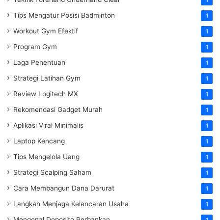
Tips Mengatur Posisi Badminton
1
Workout Gym Efektif
1
Program Gym
1
Laga Penentuan
1
Strategi Latihan Gym
1
Review Logitech MX
1
Rekomendasi Gadget Murah
1
Aplikasi Viral Minimalis
1
Laptop Kencang
1
Tips Mengelola Uang
1
Strategi Scalping Saham
1
Cara Membangun Dana Darurat
1
Langkah Menjaga Kelancaran Usaha
1
Mengenal Deposito Perbankan
1