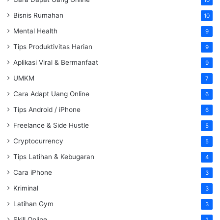
Bisnis Rumahan
10
Mental Health
9
Tips Produktivitas Harian
9
Aplikasi Viral & Bermanfaat
9
UMKM
7
Cara Adapt Uang Online
6
Tips Android / iPhone
6
Freelance & Side Hustle
5
Cryptocurrency
5
Tips Latihan & Kebugaran
4
Cara iPhone
3
Kriminal
3
Latihan Gym
3
Skill Online
2