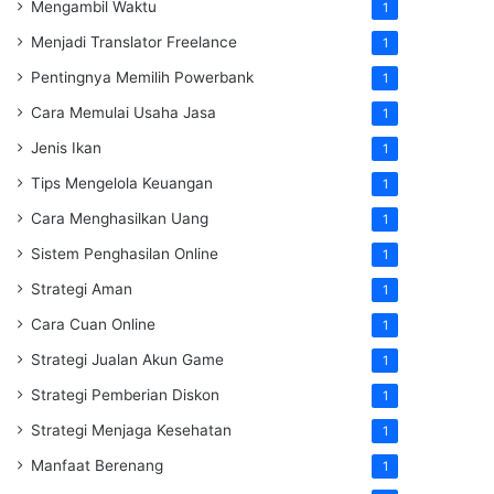
Mengambil Waktu
1
Menjadi Translator Freelance
1
Pentingnya Memilih Powerbank
1
Cara Memulai Usaha Jasa
1
Jenis Ikan
1
Tips Mengelola Keuangan
1
Cara Menghasilkan Uang
1
Sistem Penghasilan Online
1
Strategi Aman
1
Cara Cuan Online
1
Strategi Jualan Akun Game
1
Strategi Pemberian Diskon
1
Strategi Menjaga Kesehatan
1
Manfaat Berenang
1