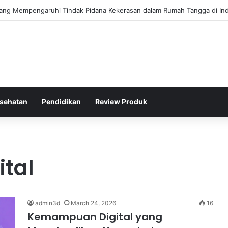
s Kepolisian Dalam Penanganan Kejahatan Siber di Indonesia
sehatan
Pendidikan
Review Produk
ital
admin3d
March 24, 2026
16
Kemampuan Digital yang