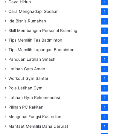
Gaya Hidup
1
Cara Menghadapi Godaan
1
Ide Bisnis Rumahan
1
Skill Membangun Personal Branding
1
Tips Memilih Tas Badminton
1
Tips Memilih Lapangan Badminton
1
Panduan Latihan Smash
1
Latihan Gym Aman
1
Workout Gym Santai
1
Pola Latihan Gym
1
Latihan Gym Rekomendasi
1
Pilihan PC Rakitan
1
Mengenal Fungsi Kustodian
1
Manfaat Memiliki Dana Darurat
1