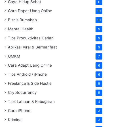
Gaya Hidup Sehat
11
Cara Dapat Uang Online
10
Bisnis Rumahan
10
Mental Health
9
Tips Produktivitas Harian
9
Aplikasi Viral & Bermanfaat
9
UMKM
7
Cara Adapt Uang Online
6
Tips Android / iPhone
6
Freelance & Side Hustle
5
Cryptocurrency
5
Tips Latihan & Kebugaran
4
Cara iPhone
3
Kriminal
3