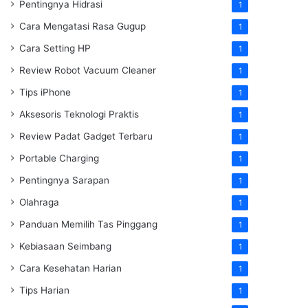
Pentingnya Hidrasi
1
Cara Mengatasi Rasa Gugup
1
Cara Setting HP
1
Review Robot Vacuum Cleaner
1
Tips iPhone
1
Aksesoris Teknologi Praktis
1
Review Padat Gadget Terbaru
1
Portable Charging
1
Pentingnya Sarapan
1
Olahraga
1
Panduan Memilih Tas Pinggang
1
Kebiasaan Seimbang
1
Cara Kesehatan Harian
1
Tips Harian
1