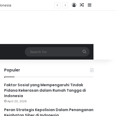
Log In
Random Article
Sidebar
Search
for
Populer
Faktor Sosial yang Mempengaruhi Tindak
Pidana Kekerasan dalam Rumah Tangga di
Indonesia
April 20, 2026
Peran Strategis Kepolisian Dalam Penanganan
Kejahatan Siber di Indonesia