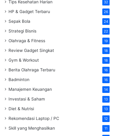
Tips Kesehatan Harian
32
HP & Gadget Terbaru
26
Sepak Bola
24
Strategi Bisnis
22
Olahraga & Fitness
19
Review Gadget Singkat
18
Gym & Workout
18
Berita Olahraga Terbaru
16
Badminton
16
Manajemen Keuangan
14
Investasi & Saham
13
Diet & Nutrisi
13
Rekomendasi Laptop / PC
12
Skill yang Menghasilkan
11