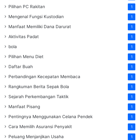
Pilihan PC Rakitan
1
Mengenal Fungsi Kustodian
1
Manfaat Memiliki Dana Darurat
1
Aktivitas Padat
1
bola
1
Pilihan Menu Diet
1
Daftar Buah
1
Perbandingan Kecepatan Membaca
1
Rangkuman Berita Sepak Bola
1
Sejarah Perkembangan Taktik
1
Manfaat Pisang
1
Pentingnya Menggunakan Celana Pendek
1
Cara Memilih Asuransi Penyakit
1
Peluang Menjanjikan Usaha
1