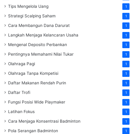
Tips Mengelola Uang
1
Strategi Scalping Saham
1
Cara Membangun Dana Darurat
1
Langkah Menjaga Kelancaran Usaha
1
Mengenal Deposito Perbankan
1
Pentingnya Memahami Nilai Tukar
1
Olahraga Pagi
1
Olahraga Tanpa Kompetisi
1
Daftar Makanan Rendah Purin
1
Daftar Trofi
1
Fungsi Posisi Wide Playmaker
1
Latihan Fokus
1
Cara Menjaga Konsentrasi Badminton
1
Pola Serangan Badminton
1