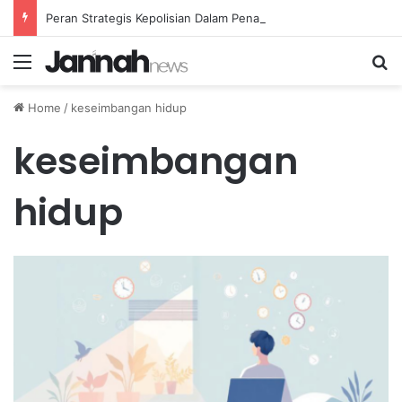
Peran Strategis Kepolisian Dalam Penanganan Kejahatan Siber di Indonesia
Menu
Se
Home
/
keseimbangan hidup
keseimbangan
hidup