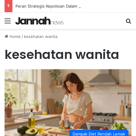
Peran Strategis Kepolisian Dalam Penanganan Kejahatan Siber di Indonesia
Menu
Se
Home
/
kesehatan wanita
kesehatan wanita
Dampak Diet Rendah Lemak