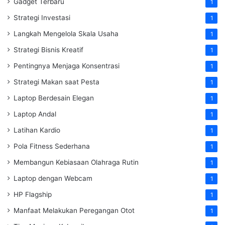
Gadget Terbaru
1
Strategi Investasi
1
Langkah Mengelola Skala Usaha
1
Strategi Bisnis Kreatif
1
Pentingnya Menjaga Konsentrasi
1
Strategi Makan saat Pesta
1
Laptop Berdesain Elegan
1
Laptop Andal
1
Latihan Kardio
1
Pola Fitness Sederhana
1
Membangun Kebiasaan Olahraga Rutin
1
Laptop dengan Webcam
1
HP Flagship
1
Manfaat Melakukan Peregangan Otot
1