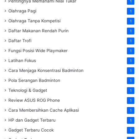
Pentingnya Memahami Nilai Tukar
1
Olahraga Pagi
1
Olahraga Tanpa Kompetisi
1
Daftar Makanan Rendah Purin
1
Daftar Trofi
1
Fungsi Posisi Wide Playmaker
1
Latihan Fokus
1
Cara Menjaga Konsentrasi Badminton
1
Pola Serangan Badminton
1
Teknologi & Gadget
1
Review ASUS ROG Phone
1
Cara Membersihkan Cache Aplikasi
1
HP dan Gadget Terbaru
1
Gadget Terbaru Cocok
1