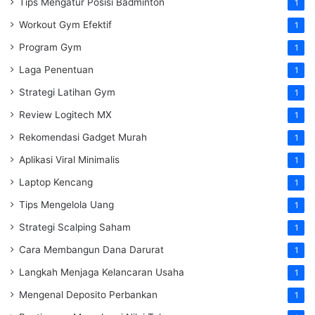
Tips Mengatur Posisi Badminton
1
Workout Gym Efektif
1
Program Gym
1
Laga Penentuan
1
Strategi Latihan Gym
1
Review Logitech MX
1
Rekomendasi Gadget Murah
1
Aplikasi Viral Minimalis
1
Laptop Kencang
1
Tips Mengelola Uang
1
Strategi Scalping Saham
1
Cara Membangun Dana Darurat
1
Langkah Menjaga Kelancaran Usaha
1
Mengenal Deposito Perbankan
1