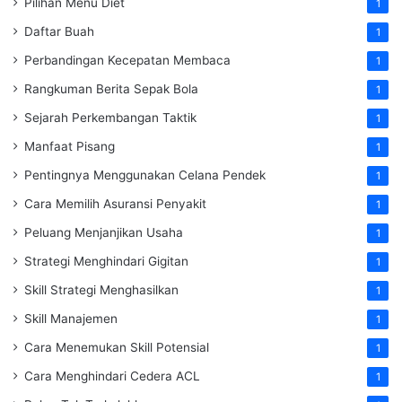
Pilihan Menu Diet
1
Daftar Buah
1
Perbandingan Kecepatan Membaca
1
Rangkuman Berita Sepak Bola
1
Sejarah Perkembangan Taktik
1
Manfaat Pisang
1
Pentingnya Menggunakan Celana Pendek
1
Cara Memilih Asuransi Penyakit
1
Peluang Menjanjikan Usaha
1
Strategi Menghindari Gigitan
1
Skill Strategi Menghasilkan
1
Skill Manajemen
1
Cara Menemukan Skill Potensial
1
Cara Menghindari Cedera ACL
1