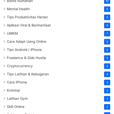
Bisnis Rumahan
10
Mental Health
9
Tips Produktivitas Harian
9
Aplikasi Viral & Bermanfaat
9
UMKM
7
Cara Adapt Uang Online
6
Tips Android / iPhone
6
Freelance & Side Hustle
5
Cryptocurrency
5
Tips Latihan & Kebugaran
4
Cara iPhone
3
Kriminal
3
Latihan Gym
3
Skill Online
2