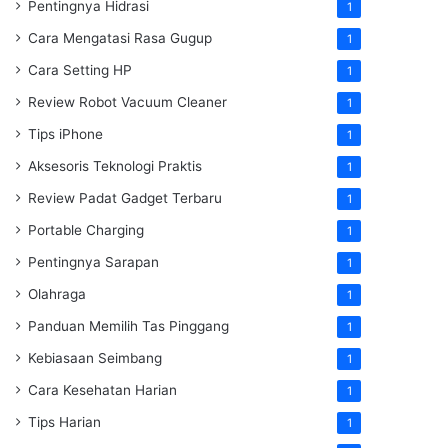
Pentingnya Hidrasi
1
Cara Mengatasi Rasa Gugup
1
Cara Setting HP
1
Review Robot Vacuum Cleaner
1
Tips iPhone
1
Aksesoris Teknologi Praktis
1
Review Padat Gadget Terbaru
1
Portable Charging
1
Pentingnya Sarapan
1
Olahraga
1
Panduan Memilih Tas Pinggang
1
Kebiasaan Seimbang
1
Cara Kesehatan Harian
1
Tips Harian
1