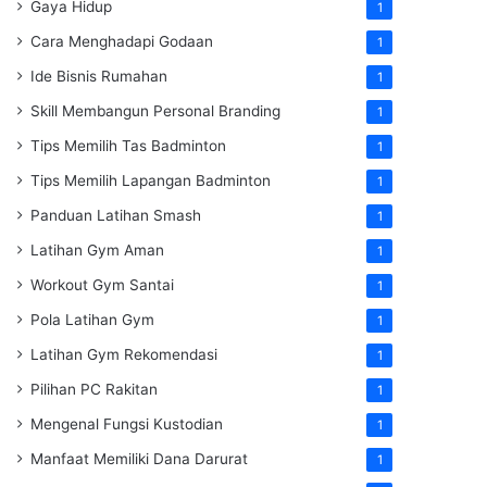
Gaya Hidup
1
Cara Menghadapi Godaan
1
Ide Bisnis Rumahan
1
Skill Membangun Personal Branding
1
Tips Memilih Tas Badminton
1
Tips Memilih Lapangan Badminton
1
Panduan Latihan Smash
1
Latihan Gym Aman
1
Workout Gym Santai
1
Pola Latihan Gym
1
Latihan Gym Rekomendasi
1
Pilihan PC Rakitan
1
Mengenal Fungsi Kustodian
1
Manfaat Memiliki Dana Darurat
1