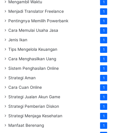
Mengambil Waktu
1
Menjadi Translator Freelance
1
Pentingnya Memilih Powerbank
1
Cara Memulai Usaha Jasa
1
Jenis Ikan
1
Tips Mengelola Keuangan
1
Cara Menghasilkan Uang
1
Sistem Penghasilan Online
1
Strategi Aman
1
Cara Cuan Online
1
Strategi Jualan Akun Game
1
Strategi Pemberian Diskon
1
Strategi Menjaga Kesehatan
1
Manfaat Berenang
1