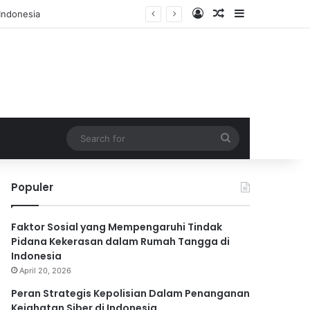
Log In
Random Article
Sidebar
Search
for
Populer
Faktor Sosial yang Mempengaruhi Tindak
Pidana Kekerasan dalam Rumah Tangga di
Indonesia
April 20, 2026
Peran Strategis Kepolisian Dalam Penanganan
Kejahatan Siber di Indonesia