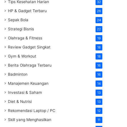
Tips Kesehatan Harian
32
HP & Gadget Terbaru
26
Sepak Bola
24
Strategi Bisnis
22
Olahraga & Fitness
19
Review Gadget Singkat
18
Gym & Workout
18
Berita Olahraga Terbaru
16
Badminton
16
Manajemen Keuangan
14
Investasi & Saham
13
Diet & Nutrisi
13
Rekomendasi Laptop / PC
12
Skill yang Menghasilkan
11