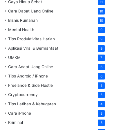
Gaya Hidup Sehat
11
Cara Dapat Uang Online
10
Bisnis Rumahan
10
Mental Health
9
Tips Produktivitas Harian
9
Aplikasi Viral & Bermanfaat
9
UMKM
7
Cara Adapt Uang Online
6
Tips Android / iPhone
6
Freelance & Side Hustle
5
Cryptocurrency
5
Tips Latihan & Kebugaran
4
Cara iPhone
3
Kriminal
3