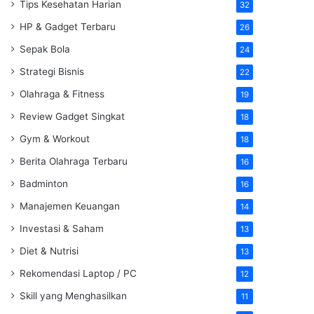
Tips Kesehatan Harian
32
HP & Gadget Terbaru
26
Sepak Bola
24
Strategi Bisnis
22
Olahraga & Fitness
19
Review Gadget Singkat
18
Gym & Workout
18
Berita Olahraga Terbaru
16
Badminton
16
Manajemen Keuangan
14
Investasi & Saham
13
Diet & Nutrisi
13
Rekomendasi Laptop / PC
12
Skill yang Menghasilkan
11