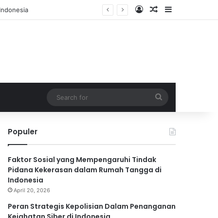
Log In
Random Article
Sidebar
Search
for
Populer
Faktor Sosial yang Mempengaruhi Tindak
Pidana Kekerasan dalam Rumah Tangga di
Indonesia
April 20, 2026
Peran Strategis Kepolisian Dalam Penanganan
Kejahatan Siber di Indonesia