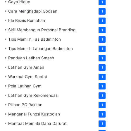
Gaya Hidup
1
Cara Menghadapi Godaan
1
Ide Bisnis Rumahan
1
Skill Membangun Personal Branding
1
Tips Memilih Tas Badminton
1
Tips Memilih Lapangan Badminton
1
Panduan Latihan Smash
1
Latihan Gym Aman
1
Workout Gym Santai
1
Pola Latihan Gym
1
Latihan Gym Rekomendasi
1
Pilihan PC Rakitan
1
Mengenal Fungsi Kustodian
1
Manfaat Memiliki Dana Darurat
1