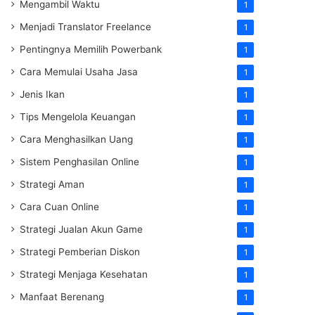
Mengambil Waktu
1
Menjadi Translator Freelance
1
Pentingnya Memilih Powerbank
1
Cara Memulai Usaha Jasa
1
Jenis Ikan
1
Tips Mengelola Keuangan
1
Cara Menghasilkan Uang
1
Sistem Penghasilan Online
1
Strategi Aman
1
Cara Cuan Online
1
Strategi Jualan Akun Game
1
Strategi Pemberian Diskon
1
Strategi Menjaga Kesehatan
1
Manfaat Berenang
1