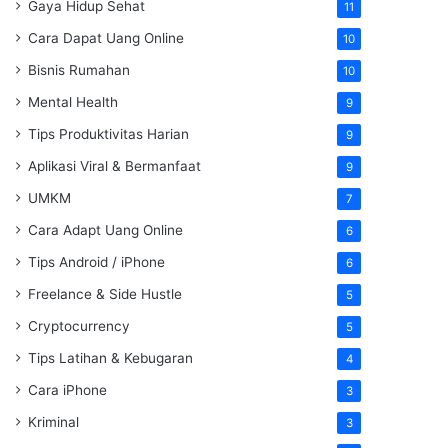
Gaya Hidup Sehat
11
Cara Dapat Uang Online
10
Bisnis Rumahan
10
Mental Health
9
Tips Produktivitas Harian
9
Aplikasi Viral & Bermanfaat
9
UMKM
7
Cara Adapt Uang Online
6
Tips Android / iPhone
6
Freelance & Side Hustle
5
Cryptocurrency
5
Tips Latihan & Kebugaran
4
Cara iPhone
3
Kriminal
3