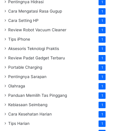
Pentingnya Hidrasi
1
Cara Mengatasi Rasa Gugup
1
Cara Setting HP
1
Review Robot Vacuum Cleaner
1
Tips iPhone
1
Aksesoris Teknologi Praktis
1
Review Padat Gadget Terbaru
1
Portable Charging
1
Pentingnya Sarapan
1
Olahraga
1
Panduan Memilih Tas Pinggang
1
Kebiasaan Seimbang
1
Cara Kesehatan Harian
1
Tips Harian
1