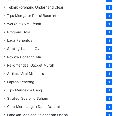
Teknik Forehand Underhand Clear
1
Tips Mengatur Posisi Badminton
1
Workout Gym Efektif
1
Program Gym
1
Laga Penentuan
1
Strategi Latihan Gym
1
Review Logitech MX
1
Rekomendasi Gadget Murah
1
Aplikasi Viral Minimalis
1
Laptop Kencang
1
Tips Mengelola Uang
1
Strategi Scalping Saham
1
Cara Membangun Dana Darurat
1
Langkah Menjaga Kelancaran Usaha
1