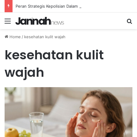
Peran Strategis Kepolisian Dalam Penanganan Kejahatan Siber di Indonesia
Menu
Se
Home
/
kesehatan kulit wajah
kesehatan kulit
wajah