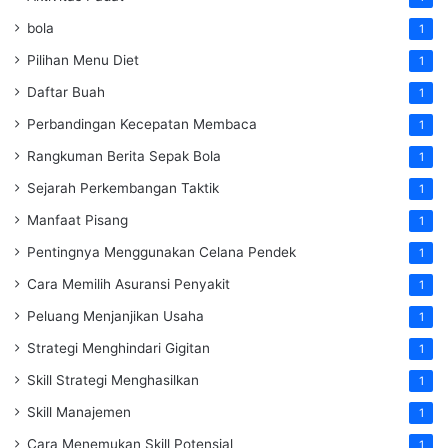
bola
1
Pilihan Menu Diet
1
Daftar Buah
1
Perbandingan Kecepatan Membaca
1
Rangkuman Berita Sepak Bola
1
Sejarah Perkembangan Taktik
1
Manfaat Pisang
1
Pentingnya Menggunakan Celana Pendek
1
Cara Memilih Asuransi Penyakit
1
Peluang Menjanjikan Usaha
1
Strategi Menghindari Gigitan
1
Skill Strategi Menghasilkan
1
Skill Manajemen
1
Cara Menemukan Skill Potensial
1