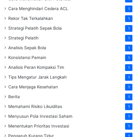
Cara Menghindari Cedera ACL
1
Rekor Tak Terkalahkan
1
Strategi Pelatih Sepak Bola
1
Strategi Pelatih
1
Analisis Sepak Bola
1
Konsistensi Pemain
1
Analisis Peran Kompaksi Tim
1
Tips Mengatur Jarak Langkah
1
Cara Menjaga Kesehatan
1
Berita
1
Memahami Risiko Likuiditas
1
Menyusun Pola Investasi Saham
1
Menentukan Prioritas Investasi
1
Pengaruh Kurang Tidur
1