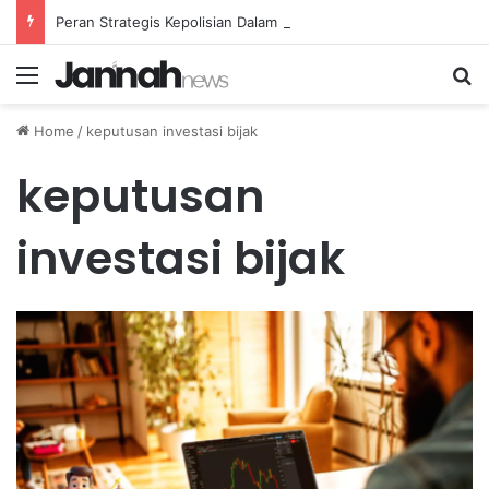
Peran Strategis Kepolisian Dalam Penanganan Kejahatan Siber di Indonesia
Menu
Se
Home
/
keputusan investasi bijak
keputusan
investasi bijak