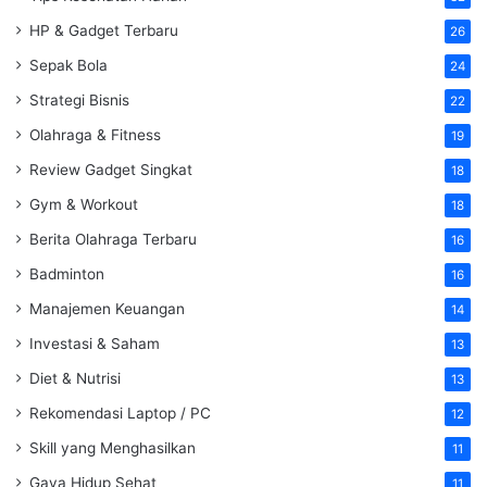
HP & Gadget Terbaru
26
Sepak Bola
24
Strategi Bisnis
22
Olahraga & Fitness
19
Review Gadget Singkat
18
Gym & Workout
18
Berita Olahraga Terbaru
16
Badminton
16
Manajemen Keuangan
14
Investasi & Saham
13
Diet & Nutrisi
13
Rekomendasi Laptop / PC
12
Skill yang Menghasilkan
11
Gaya Hidup Sehat
11