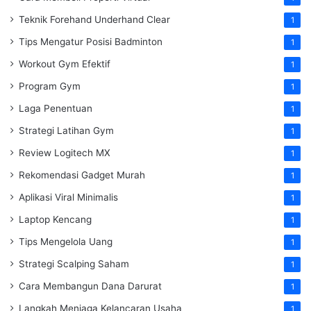
Teknik Forehand Underhand Clear
1
Tips Mengatur Posisi Badminton
1
Workout Gym Efektif
1
Program Gym
1
Laga Penentuan
1
Strategi Latihan Gym
1
Review Logitech MX
1
Rekomendasi Gadget Murah
1
Aplikasi Viral Minimalis
1
Laptop Kencang
1
Tips Mengelola Uang
1
Strategi Scalping Saham
1
Cara Membangun Dana Darurat
1
Langkah Menjaga Kelancaran Usaha
1