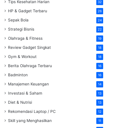
Tips Kesehatan Harian
32
HP & Gadget Terbaru
26
Sepak Bola
24
Strategi Bisnis
22
Olahraga & Fitness
19
Review Gadget Singkat
18
Gym & Workout
18
Berita Olahraga Terbaru
16
Badminton
16
Manajemen Keuangan
14
Investasi & Saham
13
Diet & Nutrisi
13
Rekomendasi Laptop / PC
12
Skill yang Menghasilkan
11