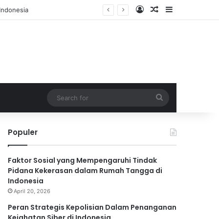
Log In
Random Article
Sidebar
Search
for
Populer
Faktor Sosial yang Mempengaruhi Tindak
Pidana Kekerasan dalam Rumah Tangga di
Indonesia
April 20, 2026
Peran Strategis Kepolisian Dalam Penanganan
Kejahatan Siber di Indonesia