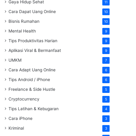
Gaya Hidup Sehat
11
Cara Dapat Uang Online
10
Bisnis Rumahan
10
Mental Health
9
Tips Produktivitas Harian
9
Aplikasi Viral & Bermanfaat
9
UMKM
7
Cara Adapt Uang Online
6
Tips Android / iPhone
6
Freelance & Side Hustle
5
Cryptocurrency
5
Tips Latihan & Kebugaran
4
Cara iPhone
3
Kriminal
3