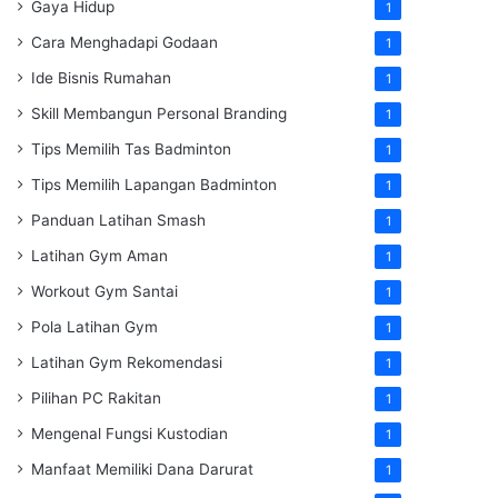
Gaya Hidup
1
Cara Menghadapi Godaan
1
Ide Bisnis Rumahan
1
Skill Membangun Personal Branding
1
Tips Memilih Tas Badminton
1
Tips Memilih Lapangan Badminton
1
Panduan Latihan Smash
1
Latihan Gym Aman
1
Workout Gym Santai
1
Pola Latihan Gym
1
Latihan Gym Rekomendasi
1
Pilihan PC Rakitan
1
Mengenal Fungsi Kustodian
1
Manfaat Memiliki Dana Darurat
1