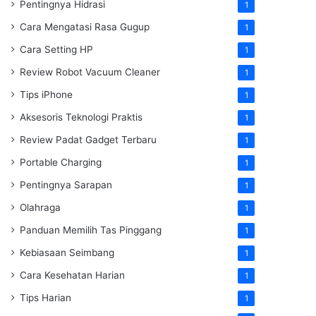
Pentingnya Hidrasi
1
Cara Mengatasi Rasa Gugup
1
Cara Setting HP
1
Review Robot Vacuum Cleaner
1
Tips iPhone
1
Aksesoris Teknologi Praktis
1
Review Padat Gadget Terbaru
1
Portable Charging
1
Pentingnya Sarapan
1
Olahraga
1
Panduan Memilih Tas Pinggang
1
Kebiasaan Seimbang
1
Cara Kesehatan Harian
1
Tips Harian
1