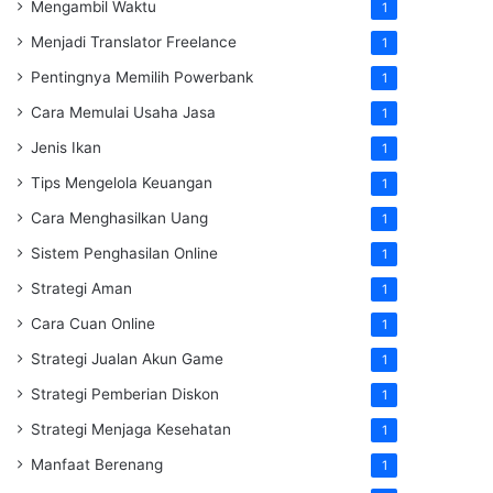
Mengambil Waktu
1
Menjadi Translator Freelance
1
Pentingnya Memilih Powerbank
1
Cara Memulai Usaha Jasa
1
Jenis Ikan
1
Tips Mengelola Keuangan
1
Cara Menghasilkan Uang
1
Sistem Penghasilan Online
1
Strategi Aman
1
Cara Cuan Online
1
Strategi Jualan Akun Game
1
Strategi Pemberian Diskon
1
Strategi Menjaga Kesehatan
1
Manfaat Berenang
1