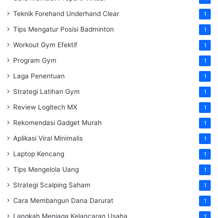
Teknik Forehand Underhand Clear
1
Tips Mengatur Posisi Badminton
1
Workout Gym Efektif
1
Program Gym
1
Laga Penentuan
1
Strategi Latihan Gym
1
Review Logitech MX
1
Rekomendasi Gadget Murah
1
Aplikasi Viral Minimalis
1
Laptop Kencang
1
Tips Mengelola Uang
1
Strategi Scalping Saham
1
Cara Membangun Dana Darurat
1
Langkah Menjaga Kelancaran Usaha
1