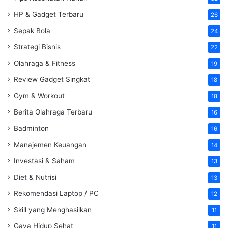
HP & Gadget Terbaru
26
Sepak Bola
24
Strategi Bisnis
22
Olahraga & Fitness
19
Review Gadget Singkat
18
Gym & Workout
18
Berita Olahraga Terbaru
16
Badminton
16
Manajemen Keuangan
14
Investasi & Saham
13
Diet & Nutrisi
13
Rekomendasi Laptop / PC
12
Skill yang Menghasilkan
11
Gaya Hidup Sehat
11