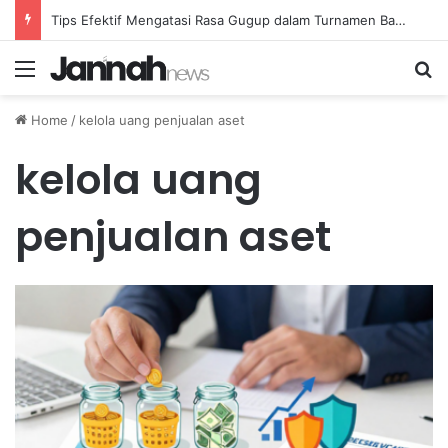
Tips Efektif Mengatasi Rasa Gugup dalam Turnamen Badminton Pertama untuk Pemain Junior
Menu
Se
Home
/
kelola uang penjualan aset
kelola uang
penjualan aset