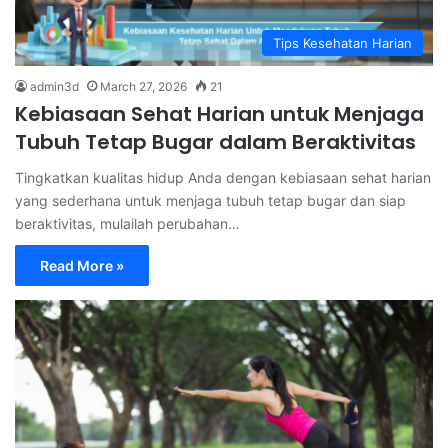
Tips Kesehatan Harian
admin3d
March 27, 2026
21
Kebiasaan Sehat Harian untuk Menjaga
Tubuh Tetap Bugar dalam Beraktivitas
Tingkatkan kualitas hidup Anda dengan kebiasaan sehat harian
yang sederhana untuk menjaga tubuh tetap bugar dan siap
beraktivitas, mulailah perubahan…
Read More »