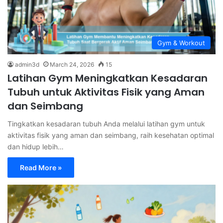
Gym & Workout
admin3d
March 24, 2026
15
Latihan Gym Meningkatkan Kesadaran
Tubuh untuk Aktivitas Fisik yang Aman
dan Seimbang
Tingkatkan kesadaran tubuh Anda melalui latihan gym untuk
aktivitas fisik yang aman dan seimbang, raih kesehatan optimal
dan hidup lebih…
Read More »