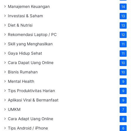
Manajemen Keuangan
14
Investasi & Saham
13
Diet & Nutrisi
13
Rekomendasi Laptop / PC
12
Skill yang Menghasilkan
11
Gaya Hidup Sehat
11
Cara Dapat Uang Online
10
Bisnis Rumahan
10
Mental Health
9
Tips Produktivitas Harian
9
Aplikasi Viral & Bermanfaat
9
UMKM
7
Cara Adapt Uang Online
6
Tips Android / iPhone
6