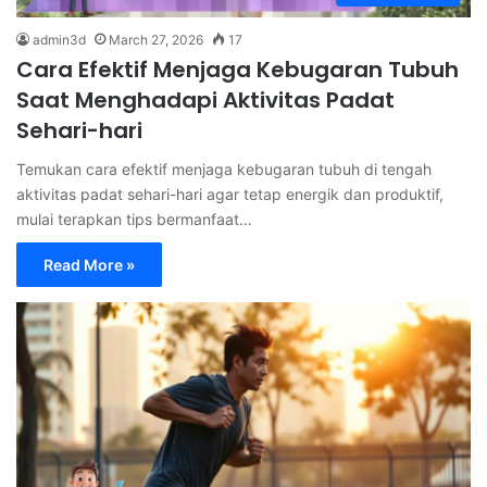
admin3d
March 27, 2026
17
Cara Efektif Menjaga Kebugaran Tubuh
Saat Menghadapi Aktivitas Padat
Sehari-hari
Temukan cara efektif menjaga kebugaran tubuh di tengah
aktivitas padat sehari-hari agar tetap energik dan produktif,
mulai terapkan tips bermanfaat…
Read More »