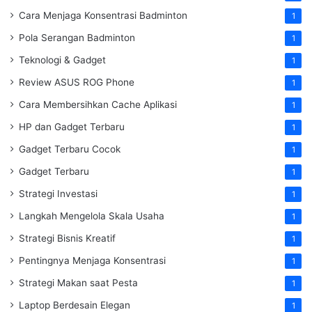
Cara Menjaga Konsentrasi Badminton
1
Pola Serangan Badminton
1
Teknologi & Gadget
1
Review ASUS ROG Phone
1
Cara Membersihkan Cache Aplikasi
1
HP dan Gadget Terbaru
1
Gadget Terbaru Cocok
1
Gadget Terbaru
1
Strategi Investasi
1
Langkah Mengelola Skala Usaha
1
Strategi Bisnis Kreatif
1
Pentingnya Menjaga Konsentrasi
1
Strategi Makan saat Pesta
1
Laptop Berdesain Elegan
1