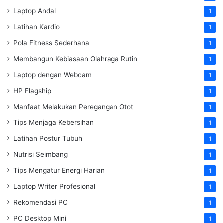
Laptop Andal
1
Latihan Kardio
1
Pola Fitness Sederhana
1
Membangun Kebiasaan Olahraga Rutin
1
Laptop dengan Webcam
1
HP Flagship
1
Manfaat Melakukan Peregangan Otot
1
Tips Menjaga Kebersihan
1
Latihan Postur Tubuh
1
Nutrisi Seimbang
1
Tips Mengatur Energi Harian
1
Laptop Writer Profesional
1
Rekomendasi PC
1
PC Desktop Mini
1