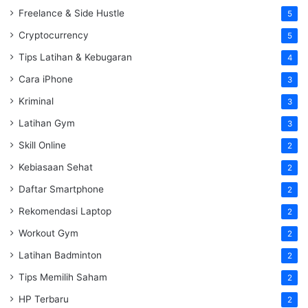
Freelance & Side Hustle
5
Cryptocurrency
5
Tips Latihan & Kebugaran
4
Cara iPhone
3
Kriminal
3
Latihan Gym
3
Skill Online
2
Kebiasaan Sehat
2
Daftar Smartphone
2
Rekomendasi Laptop
2
Workout Gym
2
Latihan Badminton
2
Tips Memilih Saham
2
HP Terbaru
2