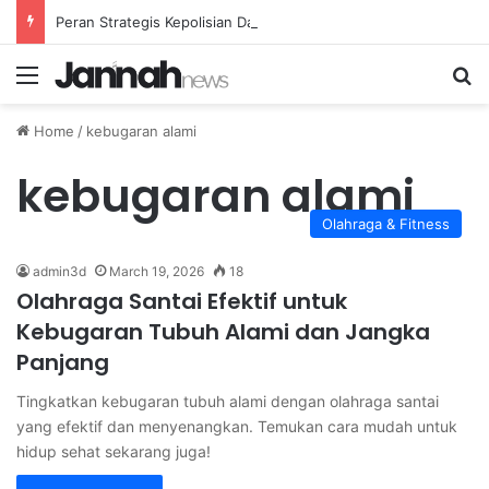
Peran Strategis Kepolisian Dalam Penanganan Kejahatan Siber di Indonesia
Menu
Se
Home
/
kebugaran alami
kebugaran alami
Olahraga & Fitness
admin3d
March 19, 2026
18
Olahraga Santai Efektif untuk
Kebugaran Tubuh Alami dan Jangka
Panjang
Tingkatkan kebugaran tubuh alami dengan olahraga santai
yang efektif dan menyenangkan. Temukan cara mudah untuk
hidup sehat sekarang juga!