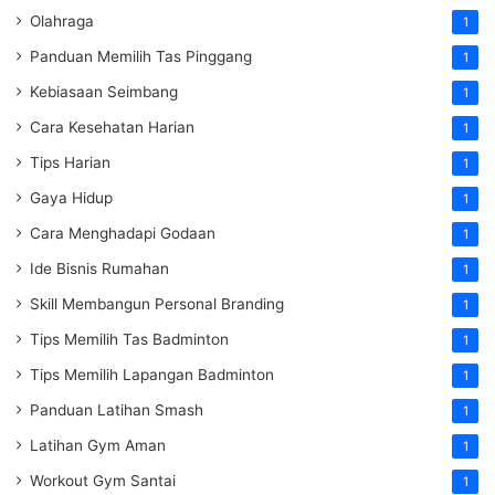
Olahraga
1
Panduan Memilih Tas Pinggang
1
Kebiasaan Seimbang
1
Cara Kesehatan Harian
1
Tips Harian
1
Gaya Hidup
1
Cara Menghadapi Godaan
1
Ide Bisnis Rumahan
1
Skill Membangun Personal Branding
1
Tips Memilih Tas Badminton
1
Tips Memilih Lapangan Badminton
1
Panduan Latihan Smash
1
Latihan Gym Aman
1
Workout Gym Santai
1