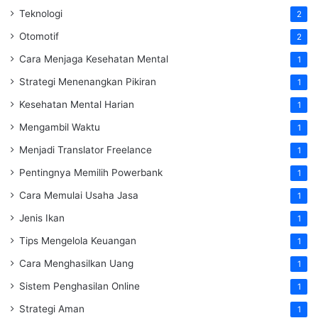
Teknologi
2
Otomotif
2
Cara Menjaga Kesehatan Mental
1
Strategi Menenangkan Pikiran
1
Kesehatan Mental Harian
1
Mengambil Waktu
1
Menjadi Translator Freelance
1
Pentingnya Memilih Powerbank
1
Cara Memulai Usaha Jasa
1
Jenis Ikan
1
Tips Mengelola Keuangan
1
Cara Menghasilkan Uang
1
Sistem Penghasilan Online
1
Strategi Aman
1