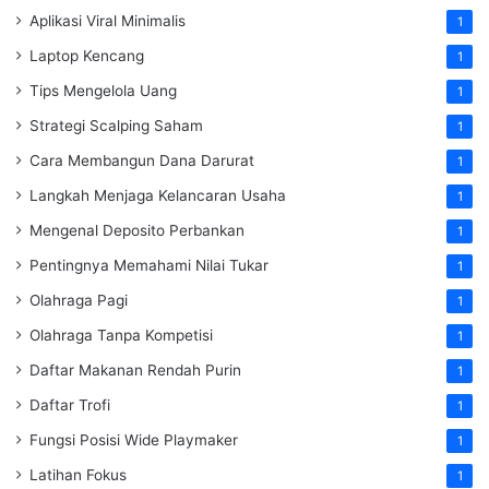
Aplikasi Viral Minimalis
1
Laptop Kencang
1
Tips Mengelola Uang
1
Strategi Scalping Saham
1
Cara Membangun Dana Darurat
1
Langkah Menjaga Kelancaran Usaha
1
Mengenal Deposito Perbankan
1
Pentingnya Memahami Nilai Tukar
1
Olahraga Pagi
1
Olahraga Tanpa Kompetisi
1
Daftar Makanan Rendah Purin
1
Daftar Trofi
1
Fungsi Posisi Wide Playmaker
1
Latihan Fokus
1