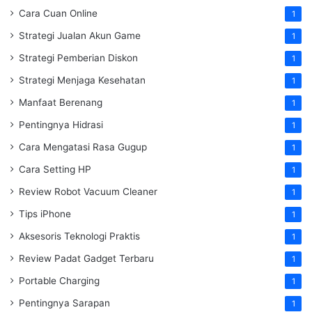
Cara Cuan Online
1
Strategi Jualan Akun Game
1
Strategi Pemberian Diskon
1
Strategi Menjaga Kesehatan
1
Manfaat Berenang
1
Pentingnya Hidrasi
1
Cara Mengatasi Rasa Gugup
1
Cara Setting HP
1
Review Robot Vacuum Cleaner
1
Tips iPhone
1
Aksesoris Teknologi Praktis
1
Review Padat Gadget Terbaru
1
Portable Charging
1
Pentingnya Sarapan
1