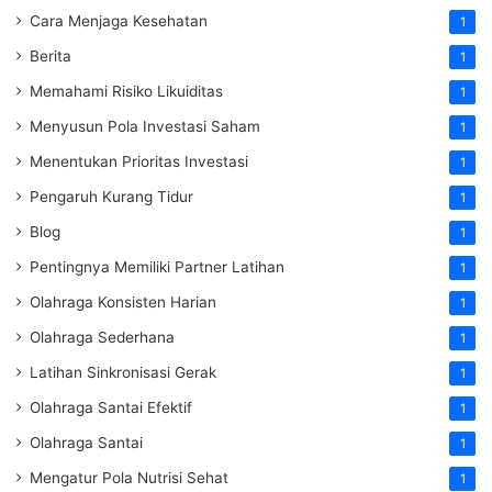
Cara Menjaga Kesehatan
1
Berita
1
Memahami Risiko Likuiditas
1
Menyusun Pola Investasi Saham
1
Menentukan Prioritas Investasi
1
Pengaruh Kurang Tidur
1
Blog
1
Pentingnya Memiliki Partner Latihan
1
Olahraga Konsisten Harian
1
Olahraga Sederhana
1
Latihan Sinkronisasi Gerak
1
Olahraga Santai Efektif
1
Olahraga Santai
1
Mengatur Pola Nutrisi Sehat
1