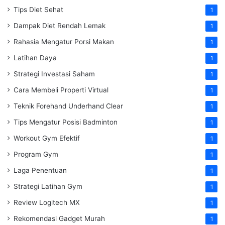
Tips Diet Sehat
1
Dampak Diet Rendah Lemak
1
Rahasia Mengatur Porsi Makan
1
Latihan Daya
1
Strategi Investasi Saham
1
Cara Membeli Properti Virtual
1
Teknik Forehand Underhand Clear
1
Tips Mengatur Posisi Badminton
1
Workout Gym Efektif
1
Program Gym
1
Laga Penentuan
1
Strategi Latihan Gym
1
Review Logitech MX
1
Rekomendasi Gadget Murah
1