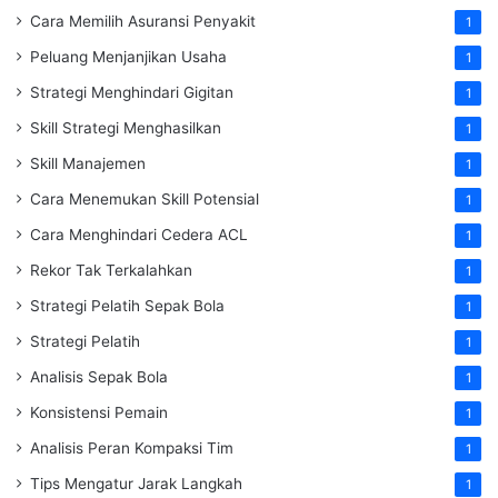
Cara Memilih Asuransi Penyakit
1
Peluang Menjanjikan Usaha
1
Strategi Menghindari Gigitan
1
Skill Strategi Menghasilkan
1
Skill Manajemen
1
Cara Menemukan Skill Potensial
1
Cara Menghindari Cedera ACL
1
Rekor Tak Terkalahkan
1
Strategi Pelatih Sepak Bola
1
Strategi Pelatih
1
Analisis Sepak Bola
1
Konsistensi Pemain
1
Analisis Peran Kompaksi Tim
1
Tips Mengatur Jarak Langkah
1