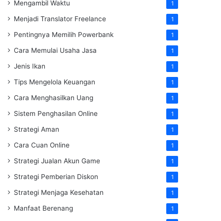
Mengambil Waktu
1
Menjadi Translator Freelance
1
Pentingnya Memilih Powerbank
1
Cara Memulai Usaha Jasa
1
Jenis Ikan
1
Tips Mengelola Keuangan
1
Cara Menghasilkan Uang
1
Sistem Penghasilan Online
1
Strategi Aman
1
Cara Cuan Online
1
Strategi Jualan Akun Game
1
Strategi Pemberian Diskon
1
Strategi Menjaga Kesehatan
1
Manfaat Berenang
1