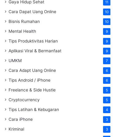
Gaya Hidup Sehat
11
Cara Dapat Uang Online
10
Bisnis Rumahan
10
Mental Health
9
Tips Produktivitas Harian
9
Aplikasi Viral & Bermanfaat
9
UMKM
7
Cara Adapt Uang Online
6
Tips Android / iPhone
6
Freelance & Side Hustle
5
Cryptocurrency
5
Tips Latihan & Kebugaran
4
Cara iPhone
3
Kriminal
3