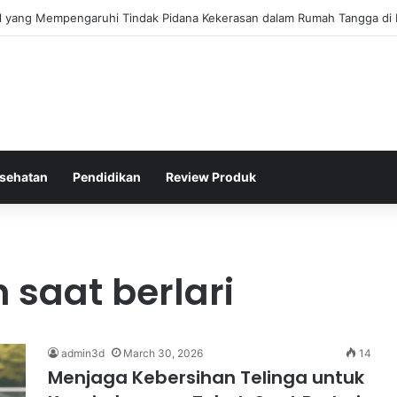
gis Kepolisian Dalam Penanganan Kejahatan Siber di Indonesia
sehatan
Pendidikan
Review Produk
 saat berlari
admin3d
March 30, 2026
14
Menjaga Kebersihan Telinga untuk