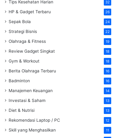
Tips Kesehatan Harian
32
HP & Gadget Terbaru
26
Sepak Bola
24
Strategi Bisnis
22
Olahraga & Fitness
19
Review Gadget Singkat
18
Gym & Workout
18
Berita Olahraga Terbaru
16
Badminton
16
Manajemen Keuangan
14
Investasi & Saham
13
Diet & Nutrisi
13
Rekomendasi Laptop / PC
12
Skill yang Menghasilkan
11