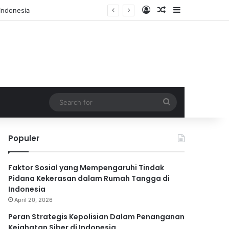
Log In
Random Article
Sidebar
Search
for
Populer
Faktor Sosial yang Mempengaruhi Tindak
Pidana Kekerasan dalam Rumah Tangga di
Indonesia
April 20, 2026
Peran Strategis Kepolisian Dalam Penanganan
Kejahatan Siber di Indonesia