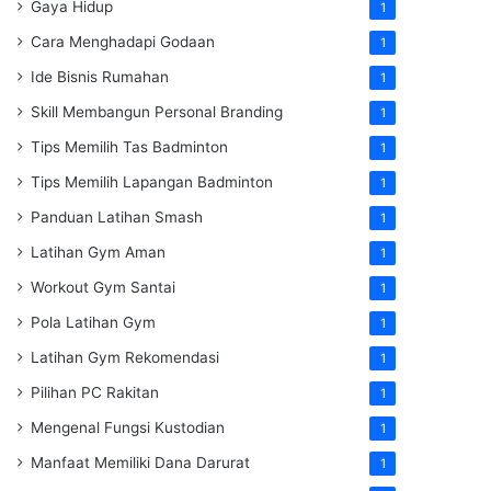
Gaya Hidup
1
Cara Menghadapi Godaan
1
Ide Bisnis Rumahan
1
Skill Membangun Personal Branding
1
Tips Memilih Tas Badminton
1
Tips Memilih Lapangan Badminton
1
Panduan Latihan Smash
1
Latihan Gym Aman
1
Workout Gym Santai
1
Pola Latihan Gym
1
Latihan Gym Rekomendasi
1
Pilihan PC Rakitan
1
Mengenal Fungsi Kustodian
1
Manfaat Memiliki Dana Darurat
1