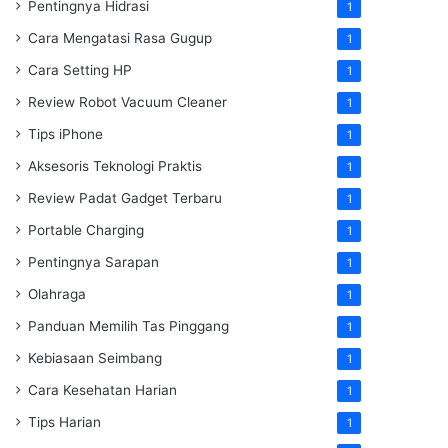
Pentingnya Hidrasi
1
Cara Mengatasi Rasa Gugup
1
Cara Setting HP
1
Review Robot Vacuum Cleaner
1
Tips iPhone
1
Aksesoris Teknologi Praktis
1
Review Padat Gadget Terbaru
1
Portable Charging
1
Pentingnya Sarapan
1
Olahraga
1
Panduan Memilih Tas Pinggang
1
Kebiasaan Seimbang
1
Cara Kesehatan Harian
1
Tips Harian
1