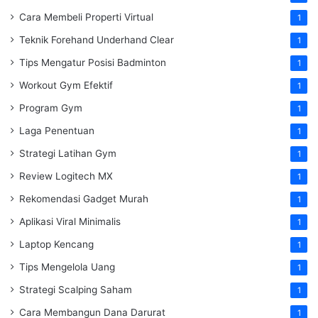
Cara Membeli Properti Virtual
1
Teknik Forehand Underhand Clear
1
Tips Mengatur Posisi Badminton
1
Workout Gym Efektif
1
Program Gym
1
Laga Penentuan
1
Strategi Latihan Gym
1
Review Logitech MX
1
Rekomendasi Gadget Murah
1
Aplikasi Viral Minimalis
1
Laptop Kencang
1
Tips Mengelola Uang
1
Strategi Scalping Saham
1
Cara Membangun Dana Darurat
1