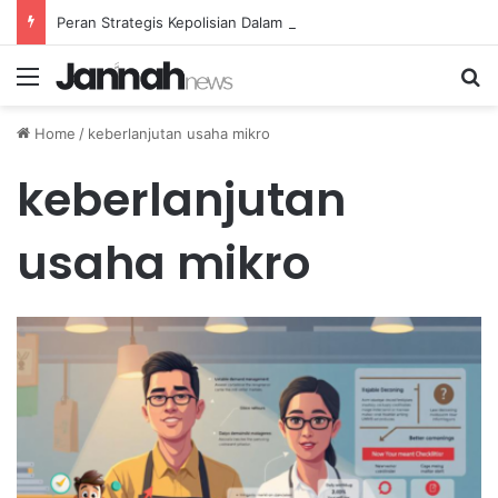
Peran Strategis Kepolisian Dalam Penanganan Kejahatan Siber di Indonesia
Menu
Se
Home
/
keberlanjutan usaha mikro
keberlanjutan
usaha mikro