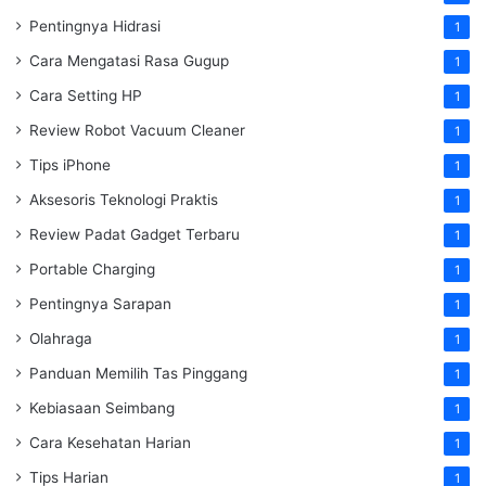
Pentingnya Hidrasi
1
Cara Mengatasi Rasa Gugup
1
Cara Setting HP
1
Review Robot Vacuum Cleaner
1
Tips iPhone
1
Aksesoris Teknologi Praktis
1
Review Padat Gadget Terbaru
1
Portable Charging
1
Pentingnya Sarapan
1
Olahraga
1
Panduan Memilih Tas Pinggang
1
Kebiasaan Seimbang
1
Cara Kesehatan Harian
1
Tips Harian
1