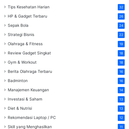
Tips Kesehatan Harian
32
HP & Gadget Terbaru
26
Sepak Bola
24
Strategi Bisnis
22
Olahraga & Fitness
19
Review Gadget Singkat
18
Gym & Workout
18
Berita Olahraga Terbaru
16
Badminton
16
Manajemen Keuangan
14
Investasi & Saham
13
Diet & Nutrisi
13
Rekomendasi Laptop / PC
12
Skill yang Menghasilkan
11