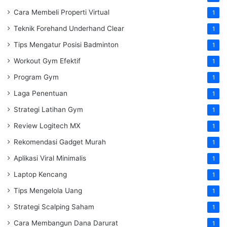
Cara Membeli Properti Virtual
1
Teknik Forehand Underhand Clear
1
Tips Mengatur Posisi Badminton
1
Workout Gym Efektif
1
Program Gym
1
Laga Penentuan
1
Strategi Latihan Gym
1
Review Logitech MX
1
Rekomendasi Gadget Murah
1
Aplikasi Viral Minimalis
1
Laptop Kencang
1
Tips Mengelola Uang
1
Strategi Scalping Saham
1
Cara Membangun Dana Darurat
1