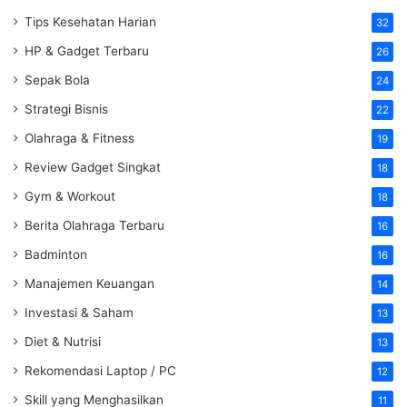
Tips Kesehatan Harian
32
HP & Gadget Terbaru
26
Sepak Bola
24
Strategi Bisnis
22
Olahraga & Fitness
19
Review Gadget Singkat
18
Gym & Workout
18
Berita Olahraga Terbaru
16
Badminton
16
Manajemen Keuangan
14
Investasi & Saham
13
Diet & Nutrisi
13
Rekomendasi Laptop / PC
12
Skill yang Menghasilkan
11