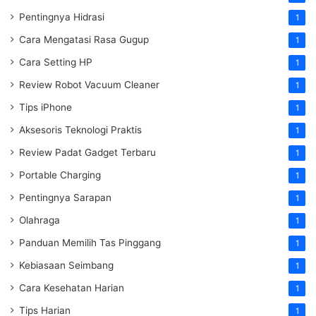
Pentingnya Hidrasi
1
Cara Mengatasi Rasa Gugup
1
Cara Setting HP
1
Review Robot Vacuum Cleaner
1
Tips iPhone
1
Aksesoris Teknologi Praktis
1
Review Padat Gadget Terbaru
1
Portable Charging
1
Pentingnya Sarapan
1
Olahraga
1
Panduan Memilih Tas Pinggang
1
Kebiasaan Seimbang
1
Cara Kesehatan Harian
1
Tips Harian
1