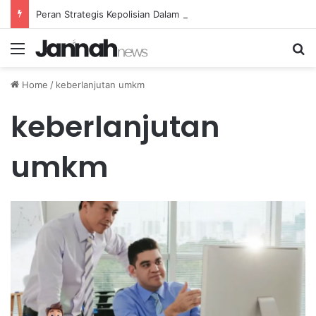
Peran Strategis Kepolisian Dalam Penanganan Kejahatan Siber di Indonesia
Menu
Se
Home
/
keberlanjutan umkm
keberlanjutan
umkm