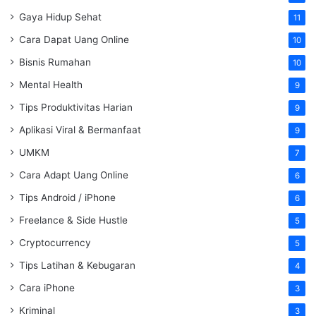
Gaya Hidup Sehat
11
Cara Dapat Uang Online
10
Bisnis Rumahan
10
Mental Health
9
Tips Produktivitas Harian
9
Aplikasi Viral & Bermanfaat
9
UMKM
7
Cara Adapt Uang Online
6
Tips Android / iPhone
6
Freelance & Side Hustle
5
Cryptocurrency
5
Tips Latihan & Kebugaran
4
Cara iPhone
3
Kriminal
3