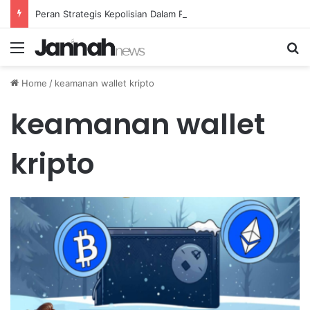
Peran Strategis Kepolisian Dalam Penanganan Kejahatan Siber di Indonesia
Menu
Se
Home
/
keamanan wallet kripto
keamanan wallet
kripto