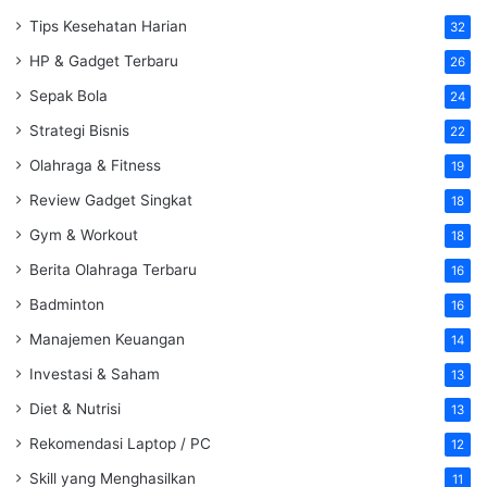
Tips Kesehatan Harian
32
HP & Gadget Terbaru
26
Sepak Bola
24
Strategi Bisnis
22
Olahraga & Fitness
19
Review Gadget Singkat
18
Gym & Workout
18
Berita Olahraga Terbaru
16
Badminton
16
Manajemen Keuangan
14
Investasi & Saham
13
Diet & Nutrisi
13
Rekomendasi Laptop / PC
12
Skill yang Menghasilkan
11