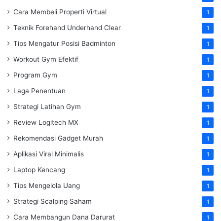
Cara Membeli Properti Virtual
1
Teknik Forehand Underhand Clear
1
Tips Mengatur Posisi Badminton
1
Workout Gym Efektif
1
Program Gym
1
Laga Penentuan
1
Strategi Latihan Gym
1
Review Logitech MX
1
Rekomendasi Gadget Murah
1
Aplikasi Viral Minimalis
1
Laptop Kencang
1
Tips Mengelola Uang
1
Strategi Scalping Saham
1
Cara Membangun Dana Darurat
1