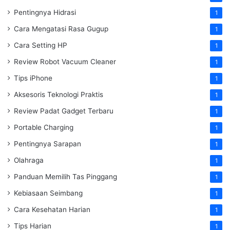
Pentingnya Hidrasi
1
Cara Mengatasi Rasa Gugup
1
Cara Setting HP
1
Review Robot Vacuum Cleaner
1
Tips iPhone
1
Aksesoris Teknologi Praktis
1
Review Padat Gadget Terbaru
1
Portable Charging
1
Pentingnya Sarapan
1
Olahraga
1
Panduan Memilih Tas Pinggang
1
Kebiasaan Seimbang
1
Cara Kesehatan Harian
1
Tips Harian
1