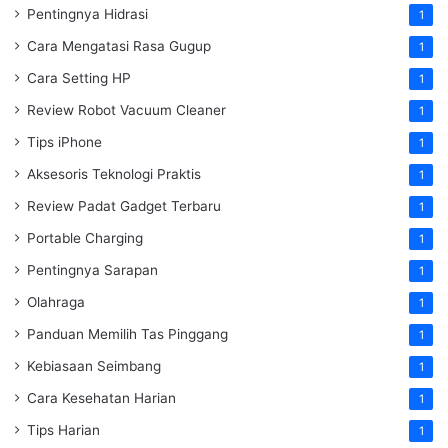
Pentingnya Hidrasi
1
Cara Mengatasi Rasa Gugup
1
Cara Setting HP
1
Review Robot Vacuum Cleaner
1
Tips iPhone
1
Aksesoris Teknologi Praktis
1
Review Padat Gadget Terbaru
1
Portable Charging
1
Pentingnya Sarapan
1
Olahraga
1
Panduan Memilih Tas Pinggang
1
Kebiasaan Seimbang
1
Cara Kesehatan Harian
1
Tips Harian
1