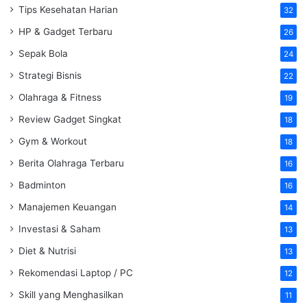
Tips Kesehatan Harian
32
HP & Gadget Terbaru
26
Sepak Bola
24
Strategi Bisnis
22
Olahraga & Fitness
19
Review Gadget Singkat
18
Gym & Workout
18
Berita Olahraga Terbaru
16
Badminton
16
Manajemen Keuangan
14
Investasi & Saham
13
Diet & Nutrisi
13
Rekomendasi Laptop / PC
12
Skill yang Menghasilkan
11