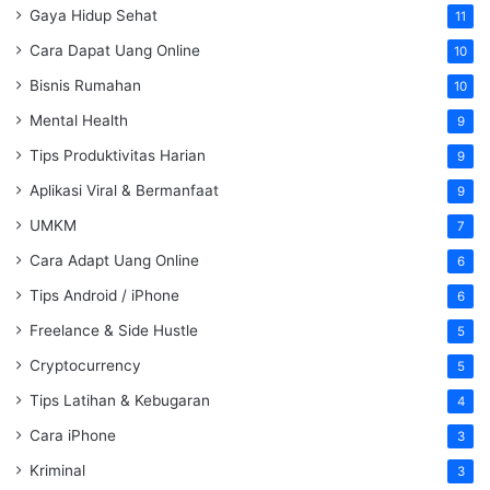
Gaya Hidup Sehat
11
Cara Dapat Uang Online
10
Bisnis Rumahan
10
Mental Health
9
Tips Produktivitas Harian
9
Aplikasi Viral & Bermanfaat
9
UMKM
7
Cara Adapt Uang Online
6
Tips Android / iPhone
6
Freelance & Side Hustle
5
Cryptocurrency
5
Tips Latihan & Kebugaran
4
Cara iPhone
3
Kriminal
3