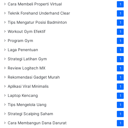
Cara Membeli Properti Virtual
1
Teknik Forehand Underhand Clear
1
Tips Mengatur Posisi Badminton
1
Workout Gym Efektif
1
Program Gym
1
Laga Penentuan
1
Strategi Latihan Gym
1
Review Logitech MX
1
Rekomendasi Gadget Murah
1
Aplikasi Viral Minimalis
1
Laptop Kencang
1
Tips Mengelola Uang
1
Strategi Scalping Saham
1
Cara Membangun Dana Darurat
1