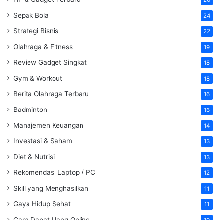
Sepak Bola
24
Strategi Bisnis
22
Olahraga & Fitness
19
Review Gadget Singkat
18
Gym & Workout
18
Berita Olahraga Terbaru
16
Badminton
16
Manajemen Keuangan
14
Investasi & Saham
13
Diet & Nutrisi
13
Rekomendasi Laptop / PC
12
Skill yang Menghasilkan
11
Gaya Hidup Sehat
11
Cara Dapat Uang Online
10