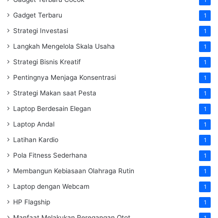
Gadget Terbaru
1
Strategi Investasi
1
Langkah Mengelola Skala Usaha
1
Strategi Bisnis Kreatif
1
Pentingnya Menjaga Konsentrasi
1
Strategi Makan saat Pesta
1
Laptop Berdesain Elegan
1
Laptop Andal
1
Latihan Kardio
1
Pola Fitness Sederhana
1
Membangun Kebiasaan Olahraga Rutin
1
Laptop dengan Webcam
1
HP Flagship
1
Manfaat Melakukan Peregangan Otot
1