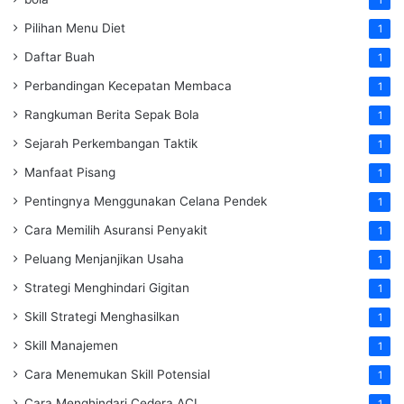
Pilihan Menu Diet
1
Daftar Buah
1
Perbandingan Kecepatan Membaca
1
Rangkuman Berita Sepak Bola
1
Sejarah Perkembangan Taktik
1
Manfaat Pisang
1
Pentingnya Menggunakan Celana Pendek
1
Cara Memilih Asuransi Penyakit
1
Peluang Menjanjikan Usaha
1
Strategi Menghindari Gigitan
1
Skill Strategi Menghasilkan
1
Skill Manajemen
1
Cara Menemukan Skill Potensial
1
Cara Menghindari Cedera ACL
1