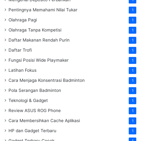
Pentingnya Memahami Nilai Tukar
1
Olahraga Pagi
1
Olahraga Tanpa Kompetisi
1
Daftar Makanan Rendah Purin
1
Daftar Trofi
1
Fungsi Posisi Wide Playmaker
1
Latihan Fokus
1
Cara Menjaga Konsentrasi Badminton
1
Pola Serangan Badminton
1
Teknologi & Gadget
1
Review ASUS ROG Phone
1
Cara Membersihkan Cache Aplikasi
1
HP dan Gadget Terbaru
1
Gadget Terbaru Cocok
1