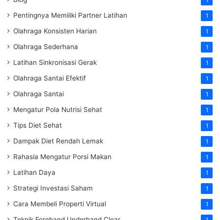
Pentingnya Memiliki Partner Latihan
1
Olahraga Konsisten Harian
1
Olahraga Sederhana
1
Latihan Sinkronisasi Gerak
1
Olahraga Santai Efektif
1
Olahraga Santai
1
Mengatur Pola Nutrisi Sehat
1
Tips Diet Sehat
1
Dampak Diet Rendah Lemak
1
Rahasia Mengatur Porsi Makan
1
Latihan Daya
1
Strategi Investasi Saham
1
Cara Membeli Properti Virtual
1
Teknik Forehand Underhand Clear
1