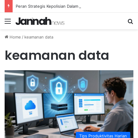
Peran Strategis Kepolisian Dalam Penanganan Kejahatan Siber di Indonesia
Menu
Se
Home
/
keamanan data
keamanan data
Tips Produktivitas Harian