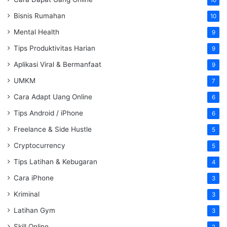
Bisnis Rumahan
10
Mental Health
9
Tips Produktivitas Harian
9
Aplikasi Viral & Bermanfaat
9
UMKM
7
Cara Adapt Uang Online
6
Tips Android / iPhone
6
Freelance & Side Hustle
5
Cryptocurrency
5
Tips Latihan & Kebugaran
4
Cara iPhone
3
Kriminal
3
Latihan Gym
3
Skill Online
2