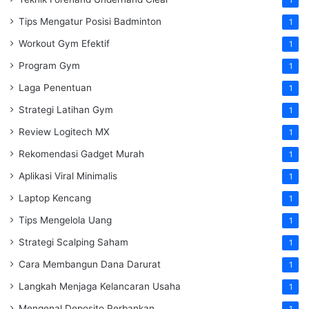
Tips Mengatur Posisi Badminton
1
Workout Gym Efektif
1
Program Gym
1
Laga Penentuan
1
Strategi Latihan Gym
1
Review Logitech MX
1
Rekomendasi Gadget Murah
1
Aplikasi Viral Minimalis
1
Laptop Kencang
1
Tips Mengelola Uang
1
Strategi Scalping Saham
1
Cara Membangun Dana Darurat
1
Langkah Menjaga Kelancaran Usaha
1
Mengenal Deposito Perbankan
1