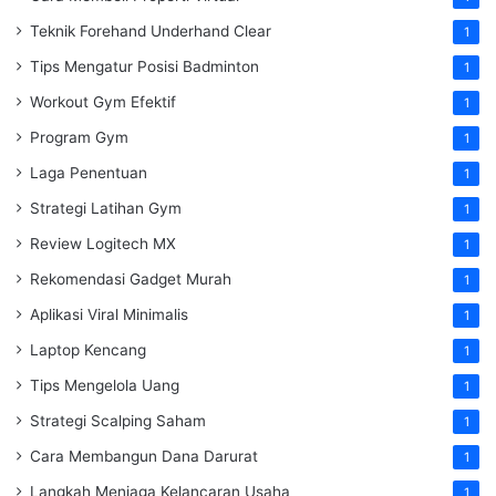
Teknik Forehand Underhand Clear
1
Tips Mengatur Posisi Badminton
1
Workout Gym Efektif
1
Program Gym
1
Laga Penentuan
1
Strategi Latihan Gym
1
Review Logitech MX
1
Rekomendasi Gadget Murah
1
Aplikasi Viral Minimalis
1
Laptop Kencang
1
Tips Mengelola Uang
1
Strategi Scalping Saham
1
Cara Membangun Dana Darurat
1
Langkah Menjaga Kelancaran Usaha
1