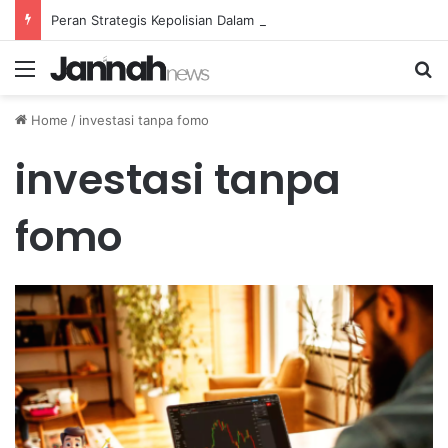
Peran Strategis Kepolisian Dalam Penanganan Kejahatan Siber di Indonesia
Menu
Se
Home
/
investasi tanpa fomo
investasi tanpa
fomo