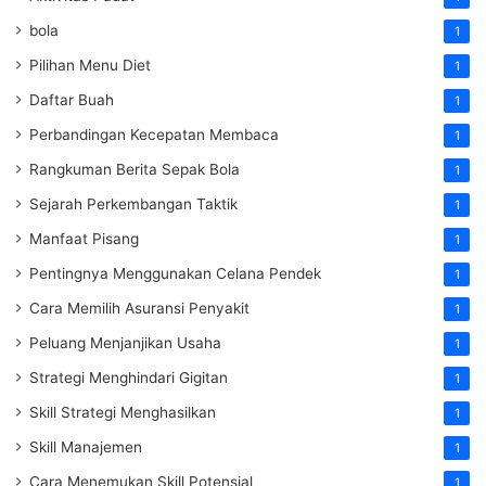
bola
1
Pilihan Menu Diet
1
Daftar Buah
1
Perbandingan Kecepatan Membaca
1
Rangkuman Berita Sepak Bola
1
Sejarah Perkembangan Taktik
1
Manfaat Pisang
1
Pentingnya Menggunakan Celana Pendek
1
Cara Memilih Asuransi Penyakit
1
Peluang Menjanjikan Usaha
1
Strategi Menghindari Gigitan
1
Skill Strategi Menghasilkan
1
Skill Manajemen
1
Cara Menemukan Skill Potensial
1