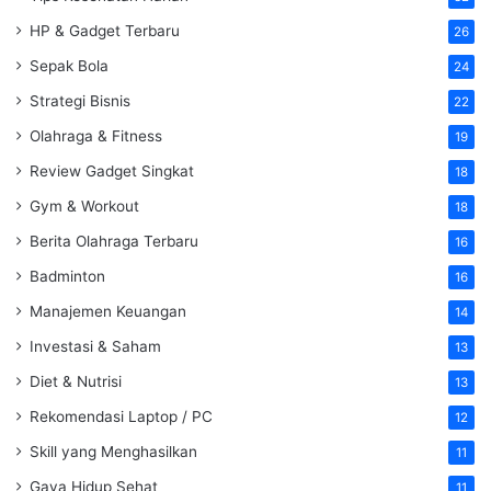
HP & Gadget Terbaru
26
Sepak Bola
24
Strategi Bisnis
22
Olahraga & Fitness
19
Review Gadget Singkat
18
Gym & Workout
18
Berita Olahraga Terbaru
16
Badminton
16
Manajemen Keuangan
14
Investasi & Saham
13
Diet & Nutrisi
13
Rekomendasi Laptop / PC
12
Skill yang Menghasilkan
11
Gaya Hidup Sehat
11