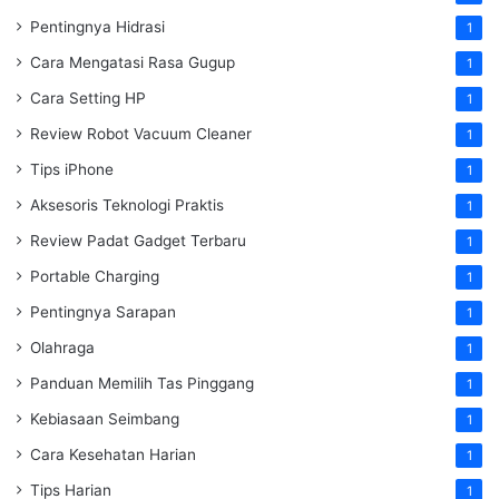
Pentingnya Hidrasi
1
Cara Mengatasi Rasa Gugup
1
Cara Setting HP
1
Review Robot Vacuum Cleaner
1
Tips iPhone
1
Aksesoris Teknologi Praktis
1
Review Padat Gadget Terbaru
1
Portable Charging
1
Pentingnya Sarapan
1
Olahraga
1
Panduan Memilih Tas Pinggang
1
Kebiasaan Seimbang
1
Cara Kesehatan Harian
1
Tips Harian
1