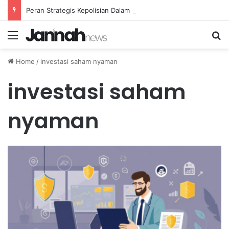
Peran Strategis Kepolisian Dalam Penanganan Kejahatan Siber di Indonesia
Menu
Se
Home
/
investasi saham nyaman
investasi saham
nyaman