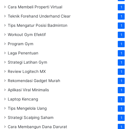
Cara Membeli Properti Virtual
1
Teknik Forehand Underhand Clear
1
Tips Mengatur Posisi Badminton
1
Workout Gym Efektif
1
Program Gym
1
Laga Penentuan
1
Strategi Latihan Gym
1
Review Logitech MX
1
Rekomendasi Gadget Murah
1
Aplikasi Viral Minimalis
1
Laptop Kencang
1
Tips Mengelola Uang
1
Strategi Scalping Saham
1
Cara Membangun Dana Darurat
1