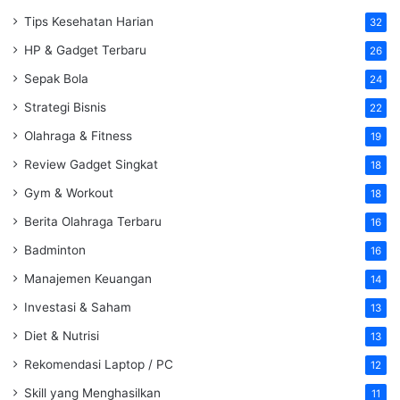
Tips Kesehatan Harian
32
HP & Gadget Terbaru
26
Sepak Bola
24
Strategi Bisnis
22
Olahraga & Fitness
19
Review Gadget Singkat
18
Gym & Workout
18
Berita Olahraga Terbaru
16
Badminton
16
Manajemen Keuangan
14
Investasi & Saham
13
Diet & Nutrisi
13
Rekomendasi Laptop / PC
12
Skill yang Menghasilkan
11