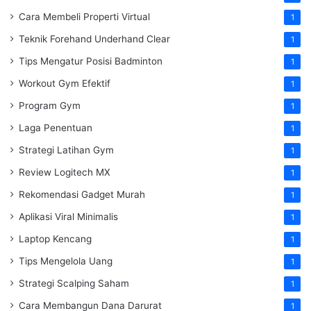
Cara Membeli Properti Virtual
1
Teknik Forehand Underhand Clear
1
Tips Mengatur Posisi Badminton
1
Workout Gym Efektif
1
Program Gym
1
Laga Penentuan
1
Strategi Latihan Gym
1
Review Logitech MX
1
Rekomendasi Gadget Murah
1
Aplikasi Viral Minimalis
1
Laptop Kencang
1
Tips Mengelola Uang
1
Strategi Scalping Saham
1
Cara Membangun Dana Darurat
1