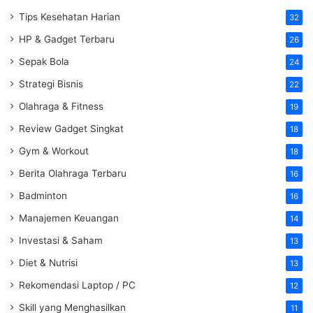
Tips Kesehatan Harian
32
HP & Gadget Terbaru
26
Sepak Bola
24
Strategi Bisnis
22
Olahraga & Fitness
19
Review Gadget Singkat
18
Gym & Workout
18
Berita Olahraga Terbaru
16
Badminton
16
Manajemen Keuangan
14
Investasi & Saham
13
Diet & Nutrisi
13
Rekomendasi Laptop / PC
12
Skill yang Menghasilkan
11