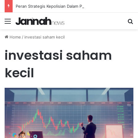
Peran Strategis Kepolisian Dalam Penanganan Kejahatan Siber di Indonesia
Menu
Se
Home
/
investasi saham kecil
investasi saham
kecil