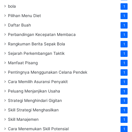
bola
1
Pilihan Menu Diet
1
Daftar Buah
1
Perbandingan Kecepatan Membaca
1
Rangkuman Berita Sepak Bola
1
Sejarah Perkembangan Taktik
1
Manfaat Pisang
1
Pentingnya Menggunakan Celana Pendek
1
Cara Memilih Asuransi Penyakit
1
Peluang Menjanjikan Usaha
1
Strategi Menghindari Gigitan
1
Skill Strategi Menghasilkan
1
Skill Manajemen
1
Cara Menemukan Skill Potensial
1