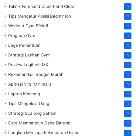
Teknik Forehand Underhand Clear
1
Tips Mengatur Posisi Badminton
1
Workout Gym Efektif
1
Program Gym
1
Laga Penentuan
1
Strategi Latihan Gym
1
Review Logitech MX
1
Rekomendasi Gadget Murah
1
Aplikasi Viral Minimalis
1
Laptop Kencang
1
Tips Mengelola Uang
1
Strategi Scalping Saham
1
Cara Membangun Dana Darurat
1
Langkah Menjaga Kelancaran Usaha
1