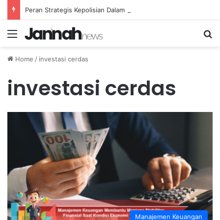
Peran Strategis Kepolisian Dalam Penanganan Kejahatan Siber di Indonesia
Menu
Se
Home
/
investasi cerdas
investasi cerdas
Manajemen Keuangan