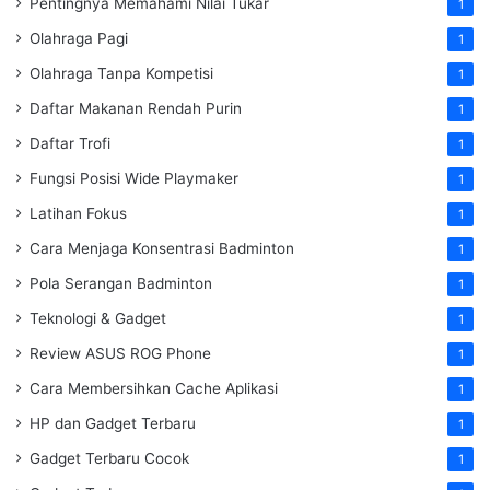
Pentingnya Memahami Nilai Tukar
1
Olahraga Pagi
1
Olahraga Tanpa Kompetisi
1
Daftar Makanan Rendah Purin
1
Daftar Trofi
1
Fungsi Posisi Wide Playmaker
1
Latihan Fokus
1
Cara Menjaga Konsentrasi Badminton
1
Pola Serangan Badminton
1
Teknologi & Gadget
1
Review ASUS ROG Phone
1
Cara Membersihkan Cache Aplikasi
1
HP dan Gadget Terbaru
1
Gadget Terbaru Cocok
1