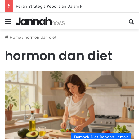
Peran Strategis Kepolisian Dalam Penanganan Kejahatan Siber di Indonesia
Menu
Se
Home
/
hormon dan diet
hormon dan diet
Dampak Diet Rendah Lemak