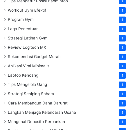
Tips Mengatur Posisi Badminton
1
Workout Gym Efektif
1
Program Gym
1
Laga Penentuan
1
Strategi Latihan Gym
1
Review Logitech MX
1
Rekomendasi Gadget Murah
1
Aplikasi Viral Minimalis
1
Laptop Kencang
1
Tips Mengelola Uang
1
Strategi Scalping Saham
1
Cara Membangun Dana Darurat
1
Langkah Menjaga Kelancaran Usaha
1
Mengenal Deposito Perbankan
1