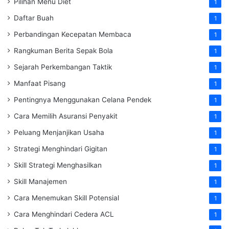
Pilihan Menu Diet
1
Daftar Buah
1
Perbandingan Kecepatan Membaca
1
Rangkuman Berita Sepak Bola
1
Sejarah Perkembangan Taktik
1
Manfaat Pisang
1
Pentingnya Menggunakan Celana Pendek
1
Cara Memilih Asuransi Penyakit
1
Peluang Menjanjikan Usaha
1
Strategi Menghindari Gigitan
1
Skill Strategi Menghasilkan
1
Skill Manajemen
1
Cara Menemukan Skill Potensial
1
Cara Menghindari Cedera ACL
1