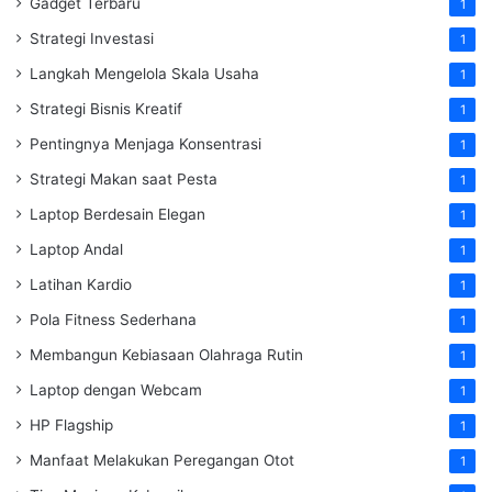
Gadget Terbaru
1
Strategi Investasi
1
Langkah Mengelola Skala Usaha
1
Strategi Bisnis Kreatif
1
Pentingnya Menjaga Konsentrasi
1
Strategi Makan saat Pesta
1
Laptop Berdesain Elegan
1
Laptop Andal
1
Latihan Kardio
1
Pola Fitness Sederhana
1
Membangun Kebiasaan Olahraga Rutin
1
Laptop dengan Webcam
1
HP Flagship
1
Manfaat Melakukan Peregangan Otot
1