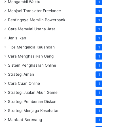
Mengambil Waktu
1
Menjadi Translator Freelance
1
Pentingnya Memilih Powerbank
1
Cara Memulai Usaha Jasa
1
Jenis Ikan
1
Tips Mengelola Keuangan
1
Cara Menghasilkan Uang
1
Sistem Penghasilan Online
1
Strategi Aman
1
Cara Cuan Online
1
Strategi Jualan Akun Game
1
Strategi Pemberian Diskon
1
Strategi Menjaga Kesehatan
1
Manfaat Berenang
1