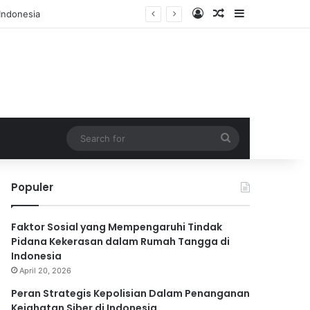
Log In
Random Article
Sidebar
Search
for
Populer
Faktor Sosial yang Mempengaruhi Tindak
Pidana Kekerasan dalam Rumah Tangga di
Indonesia
April 20, 2026
Peran Strategis Kepolisian Dalam Penanganan
Kejahatan Siber di Indonesia