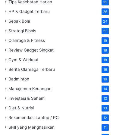
Tips Kesehatan Harian
32
HP & Gadget Terbaru
26
Sepak Bola
24
Strategi Bisnis
22
Olahraga & Fitness
19
Review Gadget Singkat
18
Gym & Workout
18
Berita Olahraga Terbaru
16
Badminton
16
Manajemen Keuangan
14
Investasi & Saham
13
Diet & Nutrisi
13
Rekomendasi Laptop / PC
12
Skill yang Menghasilkan
11