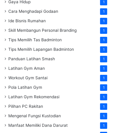
Gaya Hidup
1
Cara Menghadapi Godaan
1
Ide Bisnis Rumahan
1
Skill Membangun Personal Branding
1
Tips Memilih Tas Badminton
1
Tips Memilih Lapangan Badminton
1
Panduan Latihan Smash
1
Latihan Gym Aman
1
Workout Gym Santai
1
Pola Latihan Gym
1
Latihan Gym Rekomendasi
1
Pilihan PC Rakitan
1
Mengenal Fungsi Kustodian
1
Manfaat Memiliki Dana Darurat
1