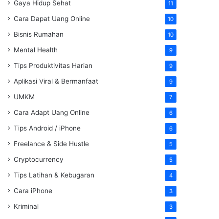
Gaya Hidup Sehat
11
Cara Dapat Uang Online
10
Bisnis Rumahan
10
Mental Health
9
Tips Produktivitas Harian
9
Aplikasi Viral & Bermanfaat
9
UMKM
7
Cara Adapt Uang Online
6
Tips Android / iPhone
6
Freelance & Side Hustle
5
Cryptocurrency
5
Tips Latihan & Kebugaran
4
Cara iPhone
3
Kriminal
3