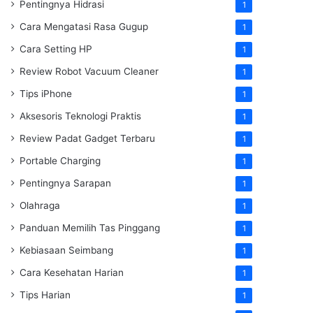
Pentingnya Hidrasi
1
Cara Mengatasi Rasa Gugup
1
Cara Setting HP
1
Review Robot Vacuum Cleaner
1
Tips iPhone
1
Aksesoris Teknologi Praktis
1
Review Padat Gadget Terbaru
1
Portable Charging
1
Pentingnya Sarapan
1
Olahraga
1
Panduan Memilih Tas Pinggang
1
Kebiasaan Seimbang
1
Cara Kesehatan Harian
1
Tips Harian
1