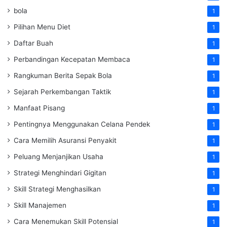
bola
1
Pilihan Menu Diet
1
Daftar Buah
1
Perbandingan Kecepatan Membaca
1
Rangkuman Berita Sepak Bola
1
Sejarah Perkembangan Taktik
1
Manfaat Pisang
1
Pentingnya Menggunakan Celana Pendek
1
Cara Memilih Asuransi Penyakit
1
Peluang Menjanjikan Usaha
1
Strategi Menghindari Gigitan
1
Skill Strategi Menghasilkan
1
Skill Manajemen
1
Cara Menemukan Skill Potensial
1