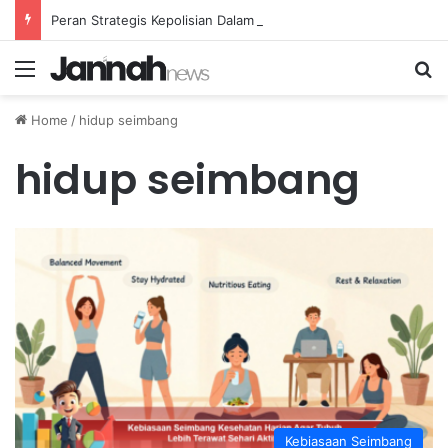
Peran Strategis Kepolisian Dalam Penanganan Kejahatan Siber di Indonesia
Menu
Se
Home
/
hidup seimbang
hidup seimbang
Kebiasaan Seimbang