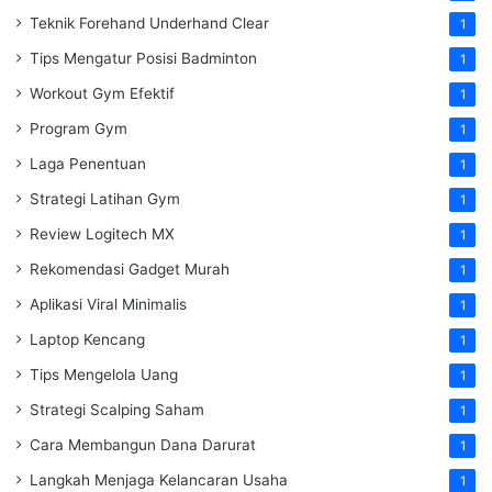
Teknik Forehand Underhand Clear
1
Tips Mengatur Posisi Badminton
1
Workout Gym Efektif
1
Program Gym
1
Laga Penentuan
1
Strategi Latihan Gym
1
Review Logitech MX
1
Rekomendasi Gadget Murah
1
Aplikasi Viral Minimalis
1
Laptop Kencang
1
Tips Mengelola Uang
1
Strategi Scalping Saham
1
Cara Membangun Dana Darurat
1
Langkah Menjaga Kelancaran Usaha
1