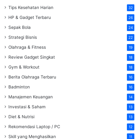
Tips Kesehatan Harian
32
HP & Gadget Terbaru
26
Sepak Bola
24
Strategi Bisnis
22
Olahraga & Fitness
19
Review Gadget Singkat
18
Gym & Workout
18
Berita Olahraga Terbaru
16
Badminton
16
Manajemen Keuangan
14
Investasi & Saham
13
Diet & Nutrisi
13
Rekomendasi Laptop / PC
12
Skill yang Menghasilkan
11