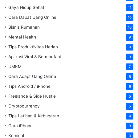
Gaya Hidup Sehat
11
Cara Dapat Uang Online
10
Bisnis Rumahan
10
Mental Health
9
Tips Produktivitas Harian
9
Aplikasi Viral & Bermanfaat
9
UMKM
7
Cara Adapt Uang Online
6
Tips Android / iPhone
6
Freelance & Side Hustle
5
Cryptocurrency
5
Tips Latihan & Kebugaran
4
Cara iPhone
3
Kriminal
3