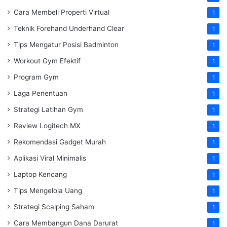
Cara Membeli Properti Virtual
1
Teknik Forehand Underhand Clear
1
Tips Mengatur Posisi Badminton
1
Workout Gym Efektif
1
Program Gym
1
Laga Penentuan
1
Strategi Latihan Gym
1
Review Logitech MX
1
Rekomendasi Gadget Murah
1
Aplikasi Viral Minimalis
1
Laptop Kencang
1
Tips Mengelola Uang
1
Strategi Scalping Saham
1
Cara Membangun Dana Darurat
1