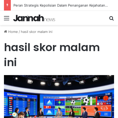
Peran Strategis Kepolisian Dalam Penanganan Kejahatan Siber di Indonesia
Menu
Se
Home
/
hasil skor malam ini
hasil skor malam
ini