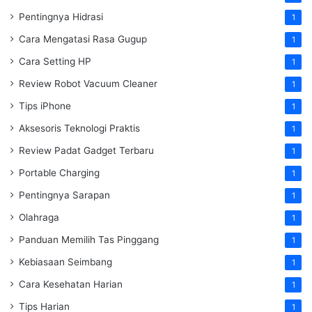
Pentingnya Hidrasi
1
Cara Mengatasi Rasa Gugup
1
Cara Setting HP
1
Review Robot Vacuum Cleaner
1
Tips iPhone
1
Aksesoris Teknologi Praktis
1
Review Padat Gadget Terbaru
1
Portable Charging
1
Pentingnya Sarapan
1
Olahraga
1
Panduan Memilih Tas Pinggang
1
Kebiasaan Seimbang
1
Cara Kesehatan Harian
1
Tips Harian
1