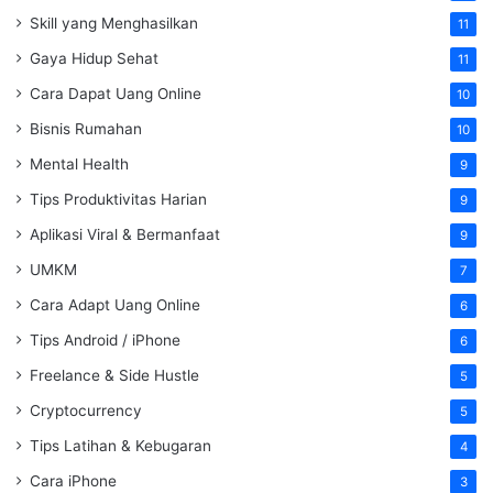
Skill yang Menghasilkan
11
Gaya Hidup Sehat
11
Cara Dapat Uang Online
10
Bisnis Rumahan
10
Mental Health
9
Tips Produktivitas Harian
9
Aplikasi Viral & Bermanfaat
9
UMKM
7
Cara Adapt Uang Online
6
Tips Android / iPhone
6
Freelance & Side Hustle
5
Cryptocurrency
5
Tips Latihan & Kebugaran
4
Cara iPhone
3