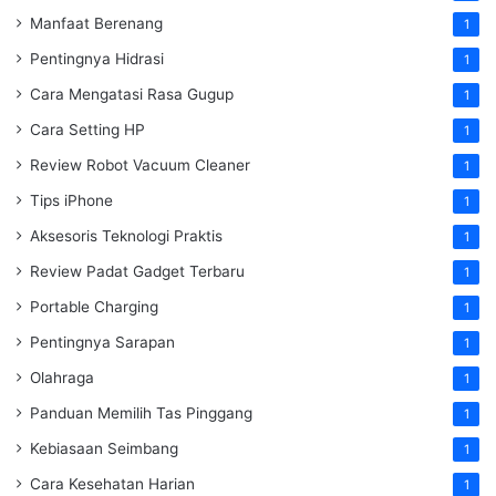
Manfaat Berenang
1
Pentingnya Hidrasi
1
Cara Mengatasi Rasa Gugup
1
Cara Setting HP
1
Review Robot Vacuum Cleaner
1
Tips iPhone
1
Aksesoris Teknologi Praktis
1
Review Padat Gadget Terbaru
1
Portable Charging
1
Pentingnya Sarapan
1
Olahraga
1
Panduan Memilih Tas Pinggang
1
Kebiasaan Seimbang
1
Cara Kesehatan Harian
1