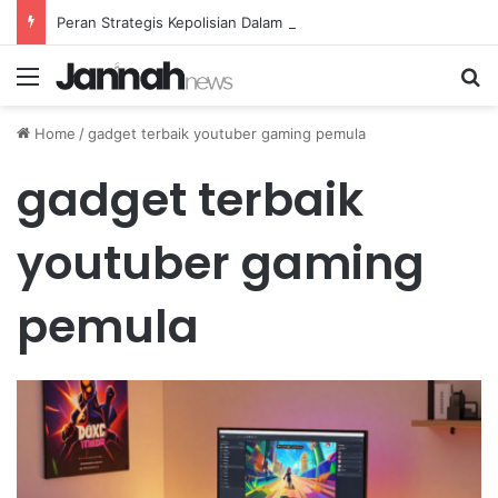
Peran Strategis Kepolisian Dalam Penanganan Kejahatan Siber di Indonesia
Menu
Se
Home
/
gadget terbaik youtuber gaming pemula
gadget terbaik
youtuber gaming
pemula