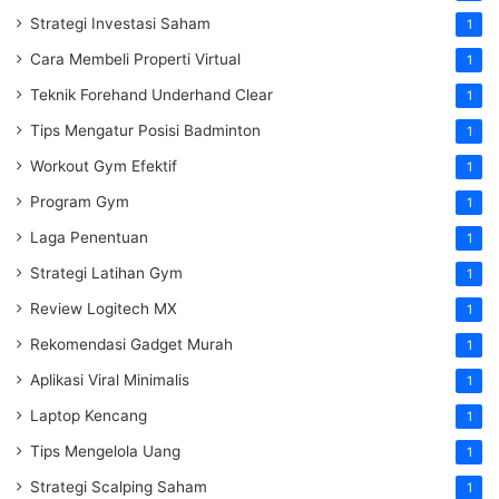
Strategi Investasi Saham
1
Cara Membeli Properti Virtual
1
Teknik Forehand Underhand Clear
1
Tips Mengatur Posisi Badminton
1
Workout Gym Efektif
1
Program Gym
1
Laga Penentuan
1
Strategi Latihan Gym
1
Review Logitech MX
1
Rekomendasi Gadget Murah
1
Aplikasi Viral Minimalis
1
Laptop Kencang
1
Tips Mengelola Uang
1
Strategi Scalping Saham
1