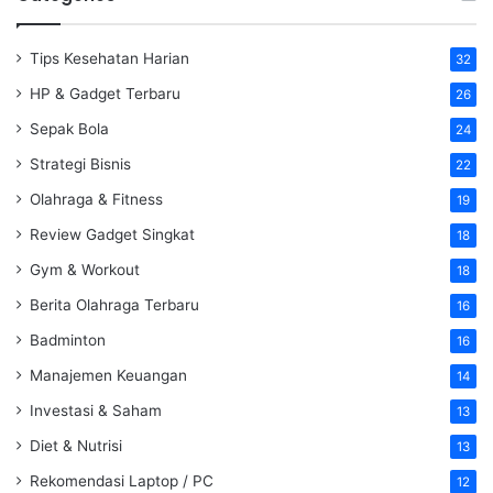
Tips Kesehatan Harian
32
HP & Gadget Terbaru
26
Sepak Bola
24
Strategi Bisnis
22
Olahraga & Fitness
19
Review Gadget Singkat
18
Gym & Workout
18
Berita Olahraga Terbaru
16
Badminton
16
Manajemen Keuangan
14
Investasi & Saham
13
Diet & Nutrisi
13
Rekomendasi Laptop / PC
12