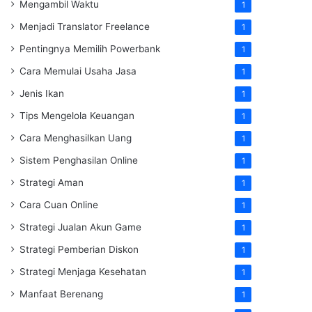
Mengambil Waktu
1
Menjadi Translator Freelance
1
Pentingnya Memilih Powerbank
1
Cara Memulai Usaha Jasa
1
Jenis Ikan
1
Tips Mengelola Keuangan
1
Cara Menghasilkan Uang
1
Sistem Penghasilan Online
1
Strategi Aman
1
Cara Cuan Online
1
Strategi Jualan Akun Game
1
Strategi Pemberian Diskon
1
Strategi Menjaga Kesehatan
1
Manfaat Berenang
1