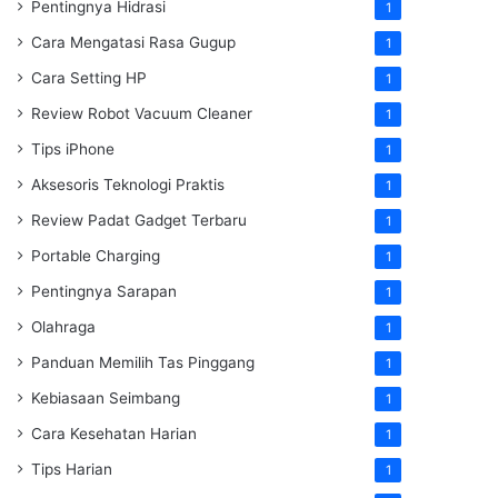
Pentingnya Hidrasi
1
Cara Mengatasi Rasa Gugup
1
Cara Setting HP
1
Review Robot Vacuum Cleaner
1
Tips iPhone
1
Aksesoris Teknologi Praktis
1
Review Padat Gadget Terbaru
1
Portable Charging
1
Pentingnya Sarapan
1
Olahraga
1
Panduan Memilih Tas Pinggang
1
Kebiasaan Seimbang
1
Cara Kesehatan Harian
1
Tips Harian
1