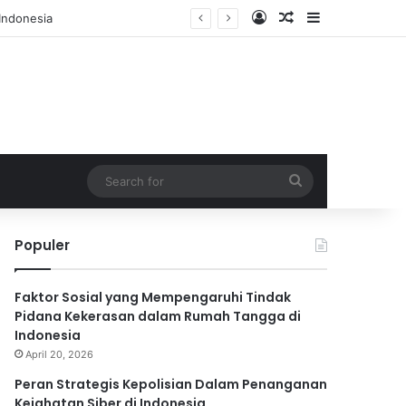
Log In
Random Article
Sidebar
Search
for
Populer
Faktor Sosial yang Mempengaruhi Tindak
Pidana Kekerasan dalam Rumah Tangga di
Indonesia
April 20, 2026
Peran Strategis Kepolisian Dalam Penanganan
Kejahatan Siber di Indonesia