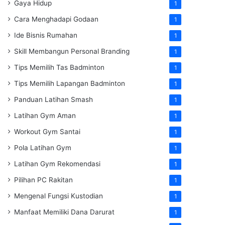
Gaya Hidup
1
Cara Menghadapi Godaan
1
Ide Bisnis Rumahan
1
Skill Membangun Personal Branding
1
Tips Memilih Tas Badminton
1
Tips Memilih Lapangan Badminton
1
Panduan Latihan Smash
1
Latihan Gym Aman
1
Workout Gym Santai
1
Pola Latihan Gym
1
Latihan Gym Rekomendasi
1
Pilihan PC Rakitan
1
Mengenal Fungsi Kustodian
1
Manfaat Memiliki Dana Darurat
1