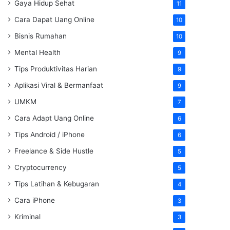
Gaya Hidup Sehat
11
Cara Dapat Uang Online
10
Bisnis Rumahan
10
Mental Health
9
Tips Produktivitas Harian
9
Aplikasi Viral & Bermanfaat
9
UMKM
7
Cara Adapt Uang Online
6
Tips Android / iPhone
6
Freelance & Side Hustle
5
Cryptocurrency
5
Tips Latihan & Kebugaran
4
Cara iPhone
3
Kriminal
3