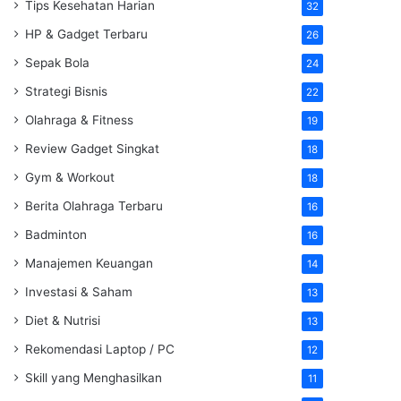
Tips Kesehatan Harian
32
HP & Gadget Terbaru
26
Sepak Bola
24
Strategi Bisnis
22
Olahraga & Fitness
19
Review Gadget Singkat
18
Gym & Workout
18
Berita Olahraga Terbaru
16
Badminton
16
Manajemen Keuangan
14
Investasi & Saham
13
Diet & Nutrisi
13
Rekomendasi Laptop / PC
12
Skill yang Menghasilkan
11