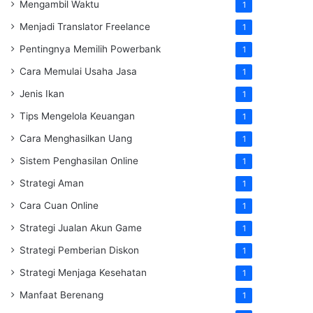
Mengambil Waktu
1
Menjadi Translator Freelance
1
Pentingnya Memilih Powerbank
1
Cara Memulai Usaha Jasa
1
Jenis Ikan
1
Tips Mengelola Keuangan
1
Cara Menghasilkan Uang
1
Sistem Penghasilan Online
1
Strategi Aman
1
Cara Cuan Online
1
Strategi Jualan Akun Game
1
Strategi Pemberian Diskon
1
Strategi Menjaga Kesehatan
1
Manfaat Berenang
1