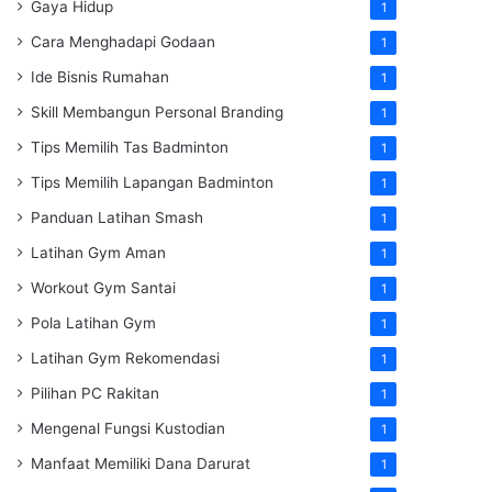
Gaya Hidup
1
Cara Menghadapi Godaan
1
Ide Bisnis Rumahan
1
Skill Membangun Personal Branding
1
Tips Memilih Tas Badminton
1
Tips Memilih Lapangan Badminton
1
Panduan Latihan Smash
1
Latihan Gym Aman
1
Workout Gym Santai
1
Pola Latihan Gym
1
Latihan Gym Rekomendasi
1
Pilihan PC Rakitan
1
Mengenal Fungsi Kustodian
1
Manfaat Memiliki Dana Darurat
1