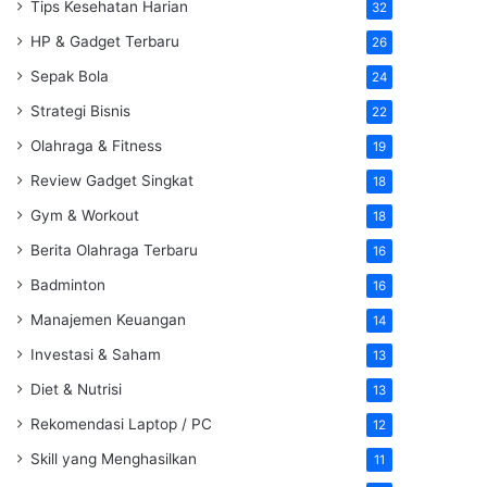
Tips Kesehatan Harian
32
HP & Gadget Terbaru
26
Sepak Bola
24
Strategi Bisnis
22
Olahraga & Fitness
19
Review Gadget Singkat
18
Gym & Workout
18
Berita Olahraga Terbaru
16
Badminton
16
Manajemen Keuangan
14
Investasi & Saham
13
Diet & Nutrisi
13
Rekomendasi Laptop / PC
12
Skill yang Menghasilkan
11