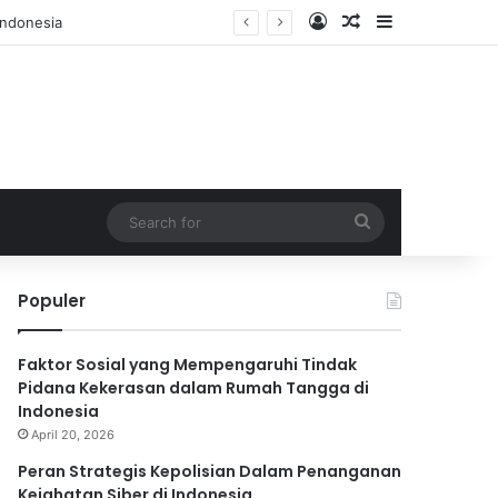
Log In
Random Article
Sidebar
Search
for
Populer
Faktor Sosial yang Mempengaruhi Tindak
Pidana Kekerasan dalam Rumah Tangga di
Indonesia
April 20, 2026
Peran Strategis Kepolisian Dalam Penanganan
Kejahatan Siber di Indonesia