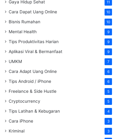
Gaya Hidup Sehat
11
Cara Dapat Uang Online
10
Bisnis Rumahan
10
Mental Health
9
Tips Produktivitas Harian
9
Aplikasi Viral & Bermanfaat
9
UMKM
7
Cara Adapt Uang Online
6
Tips Android / iPhone
6
Freelance & Side Hustle
5
Cryptocurrency
5
Tips Latihan & Kebugaran
4
Cara iPhone
3
Kriminal
3