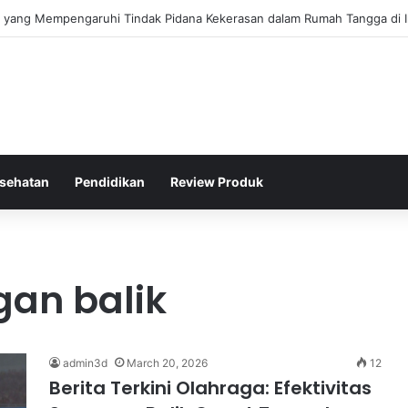
gis Kepolisian Dalam Penanganan Kejahatan Siber di Indonesia
sehatan
Pendidikan
Review Produk
gan balik
admin3d
March 20, 2026
12
Berita Terkini Olahraga: Efektivitas