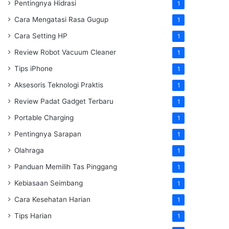
Pentingnya Hidrasi
1
Cara Mengatasi Rasa Gugup
1
Cara Setting HP
1
Review Robot Vacuum Cleaner
1
Tips iPhone
1
Aksesoris Teknologi Praktis
1
Review Padat Gadget Terbaru
1
Portable Charging
1
Pentingnya Sarapan
1
Olahraga
1
Panduan Memilih Tas Pinggang
1
Kebiasaan Seimbang
1
Cara Kesehatan Harian
1
Tips Harian
1