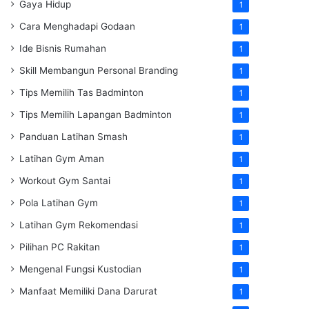
Gaya Hidup
1
Cara Menghadapi Godaan
1
Ide Bisnis Rumahan
1
Skill Membangun Personal Branding
1
Tips Memilih Tas Badminton
1
Tips Memilih Lapangan Badminton
1
Panduan Latihan Smash
1
Latihan Gym Aman
1
Workout Gym Santai
1
Pola Latihan Gym
1
Latihan Gym Rekomendasi
1
Pilihan PC Rakitan
1
Mengenal Fungsi Kustodian
1
Manfaat Memiliki Dana Darurat
1