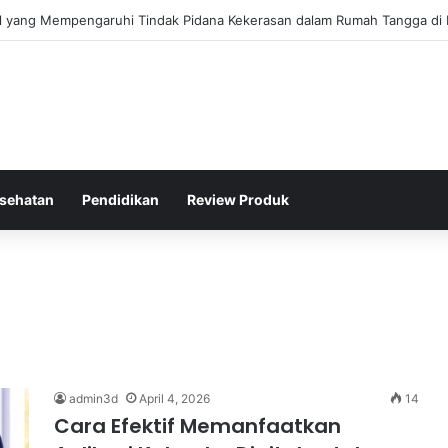
gis Kepolisian Dalam Penanganan Kejahatan Siber di Indonesia
sehatan
Pendidikan
Review Produk
admin3d
April 4, 2026
14
Cara Efektif Memanfaatkan