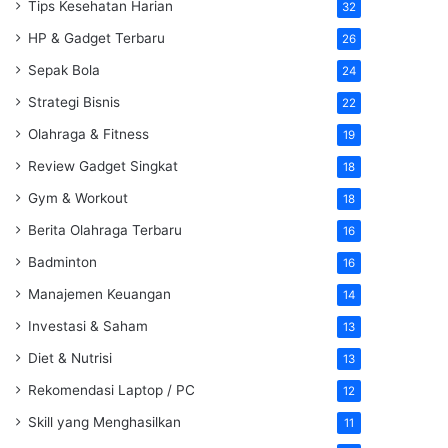
Tips Kesehatan Harian
32
HP & Gadget Terbaru
26
Sepak Bola
24
Strategi Bisnis
22
Olahraga & Fitness
19
Review Gadget Singkat
18
Gym & Workout
18
Berita Olahraga Terbaru
16
Badminton
16
Manajemen Keuangan
14
Investasi & Saham
13
Diet & Nutrisi
13
Rekomendasi Laptop / PC
12
Skill yang Menghasilkan
11