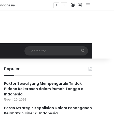
Log In
Random Article
Sidebar
Search
for
Populer
Faktor Sosial yang Mempengaruhi Tindak
Pidana Kekerasan dalam Rumah Tangga di
Indonesia
April 20, 2026
Peran Strategis Kepolisian Dalam Penanganan
Kejahatan Siber di Indonesia