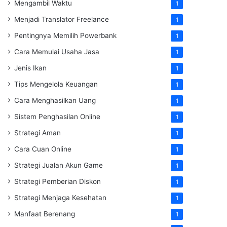
Mengambil Waktu
1
Menjadi Translator Freelance
1
Pentingnya Memilih Powerbank
1
Cara Memulai Usaha Jasa
1
Jenis Ikan
1
Tips Mengelola Keuangan
1
Cara Menghasilkan Uang
1
Sistem Penghasilan Online
1
Strategi Aman
1
Cara Cuan Online
1
Strategi Jualan Akun Game
1
Strategi Pemberian Diskon
1
Strategi Menjaga Kesehatan
1
Manfaat Berenang
1