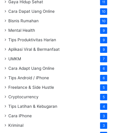
Gaya Hidup Sehat
11
Cara Dapat Uang Online
10
Bisnis Rumahan
10
Mental Health
9
Tips Produktivitas Harian
9
Aplikasi Viral & Bermanfaat
9
UMKM
7
Cara Adapt Uang Online
6
Tips Android / iPhone
6
Freelance & Side Hustle
5
Cryptocurrency
5
Tips Latihan & Kebugaran
4
Cara iPhone
3
Kriminal
3