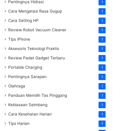
Pentingnya Hidrasi
1
Cara Mengatasi Rasa Gugup
1
Cara Setting HP
1
Review Robot Vacuum Cleaner
1
Tips iPhone
1
Aksesoris Teknologi Praktis
1
Review Padat Gadget Terbaru
1
Portable Charging
1
Pentingnya Sarapan
1
Olahraga
1
Panduan Memilih Tas Pinggang
1
Kebiasaan Seimbang
1
Cara Kesehatan Harian
1
Tips Harian
1