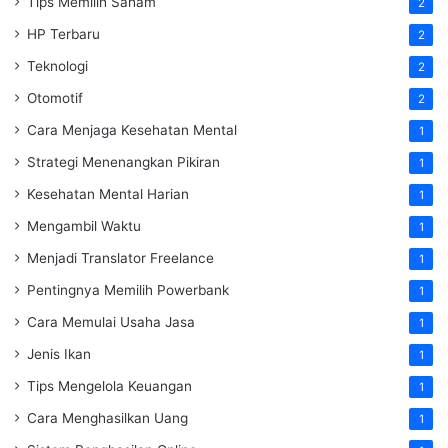
Tips Memilih Saham
2
HP Terbaru
2
Teknologi
2
Otomotif
2
Cara Menjaga Kesehatan Mental
1
Strategi Menenangkan Pikiran
1
Kesehatan Mental Harian
1
Mengambil Waktu
1
Menjadi Translator Freelance
1
Pentingnya Memilih Powerbank
1
Cara Memulai Usaha Jasa
1
Jenis Ikan
1
Tips Mengelola Keuangan
1
Cara Menghasilkan Uang
1