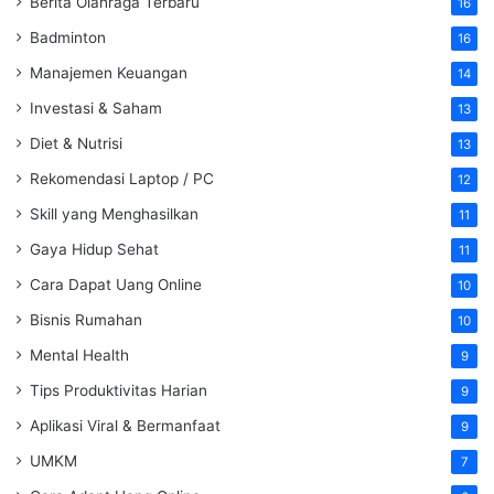
Berita Olahraga Terbaru
16
Badminton
16
Manajemen Keuangan
14
Investasi & Saham
13
Diet & Nutrisi
13
Rekomendasi Laptop / PC
12
Skill yang Menghasilkan
11
Gaya Hidup Sehat
11
Cara Dapat Uang Online
10
Bisnis Rumahan
10
Mental Health
9
Tips Produktivitas Harian
9
Aplikasi Viral & Bermanfaat
9
UMKM
7