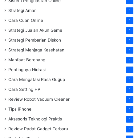
Sistem Penghasilan Online
1
Strategi Aman
1
Cara Cuan Online
1
Strategi Jualan Akun Game
1
Strategi Pemberian Diskon
1
Strategi Menjaga Kesehatan
1
Manfaat Berenang
1
Pentingnya Hidrasi
1
Cara Mengatasi Rasa Gugup
1
Cara Setting HP
1
Review Robot Vacuum Cleaner
1
Tips iPhone
1
Aksesoris Teknologi Praktis
1
Review Padat Gadget Terbaru
1