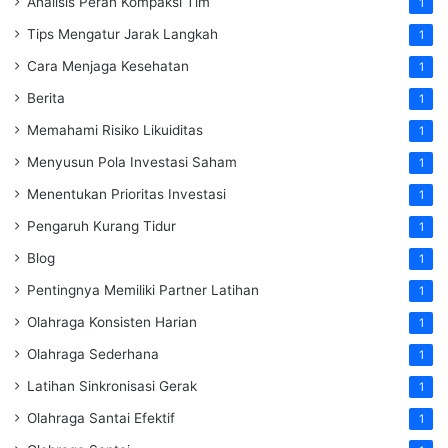
Analisis Peran Kompaksi Tim
1
Tips Mengatur Jarak Langkah
1
Cara Menjaga Kesehatan
1
Berita
1
Memahami Risiko Likuiditas
1
Menyusun Pola Investasi Saham
1
Menentukan Prioritas Investasi
1
Pengaruh Kurang Tidur
1
Blog
1
Pentingnya Memiliki Partner Latihan
1
Olahraga Konsisten Harian
1
Olahraga Sederhana
1
Latihan Sinkronisasi Gerak
1
Olahraga Santai Efektif
1