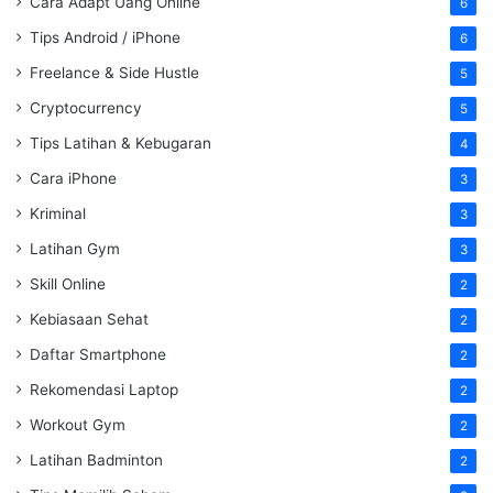
Cara Adapt Uang Online
6
Tips Android / iPhone
6
Freelance & Side Hustle
5
Cryptocurrency
5
Tips Latihan & Kebugaran
4
Cara iPhone
3
Kriminal
3
Latihan Gym
3
Skill Online
2
Kebiasaan Sehat
2
Daftar Smartphone
2
Rekomendasi Laptop
2
Workout Gym
2
Latihan Badminton
2