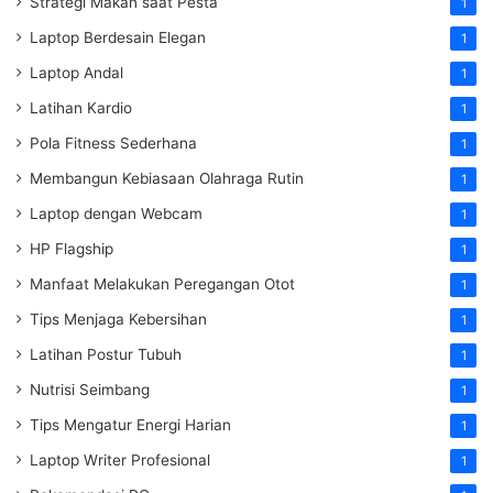
Strategi Makan saat Pesta
1
Laptop Berdesain Elegan
1
Laptop Andal
1
Latihan Kardio
1
Pola Fitness Sederhana
1
Membangun Kebiasaan Olahraga Rutin
1
Laptop dengan Webcam
1
HP Flagship
1
Manfaat Melakukan Peregangan Otot
1
Tips Menjaga Kebersihan
1
Latihan Postur Tubuh
1
Nutrisi Seimbang
1
Tips Mengatur Energi Harian
1
Laptop Writer Profesional
1