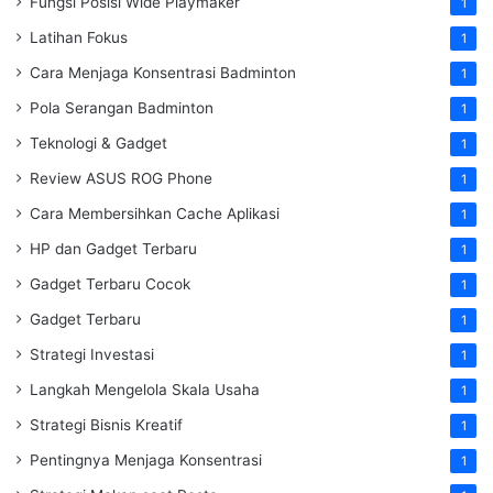
Fungsi Posisi Wide Playmaker
1
Latihan Fokus
1
Cara Menjaga Konsentrasi Badminton
1
Pola Serangan Badminton
1
Teknologi & Gadget
1
Review ASUS ROG Phone
1
Cara Membersihkan Cache Aplikasi
1
HP dan Gadget Terbaru
1
Gadget Terbaru Cocok
1
Gadget Terbaru
1
Strategi Investasi
1
Langkah Mengelola Skala Usaha
1
Strategi Bisnis Kreatif
1
Pentingnya Menjaga Konsentrasi
1