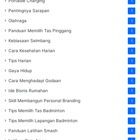
Portable Charging
1
Pentingnya Sarapan
1
Olahraga
1
Panduan Memilih Tas Pinggang
1
Kebiasaan Seimbang
1
Cara Kesehatan Harian
1
Tips Harian
1
Gaya Hidup
1
Cara Menghadapi Godaan
1
Ide Bisnis Rumahan
1
Skill Membangun Personal Branding
1
Tips Memilih Tas Badminton
1
Tips Memilih Lapangan Badminton
1
Panduan Latihan Smash
1