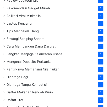
Review Logitech MX
1
Rekomendasi Gadget Murah
1
Aplikasi Viral Minimalis
1
Laptop Kencang
1
Tips Mengelola Uang
1
Strategi Scalping Saham
1
Cara Membangun Dana Darurat
1
Langkah Menjaga Kelancaran Usaha
1
Mengenal Deposito Perbankan
1
Pentingnya Memahami Nilai Tukar
1
Olahraga Pagi
1
Olahraga Tanpa Kompetisi
1
Daftar Makanan Rendah Purin
1
Daftar Trofi
1