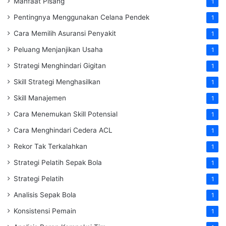
Manfaat Pisang
1
Pentingnya Menggunakan Celana Pendek
1
Cara Memilih Asuransi Penyakit
1
Peluang Menjanjikan Usaha
1
Strategi Menghindari Gigitan
1
Skill Strategi Menghasilkan
1
Skill Manajemen
1
Cara Menemukan Skill Potensial
1
Cara Menghindari Cedera ACL
1
Rekor Tak Terkalahkan
1
Strategi Pelatih Sepak Bola
1
Strategi Pelatih
1
Analisis Sepak Bola
1
Konsistensi Pemain
1