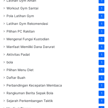
Latihan Gym Aman
1
Workout Gym Santai
1
Pola Latihan Gym
1
Latihan Gym Rekomendasi
1
Pilihan PC Rakitan
1
Mengenal Fungsi Kustodian
1
Manfaat Memiliki Dana Darurat
1
Aktivitas Padat
1
bola
1
Pilihan Menu Diet
1
Daftar Buah
1
Perbandingan Kecepatan Membaca
1
Rangkuman Berita Sepak Bola
1
Sejarah Perkembangan Taktik
1