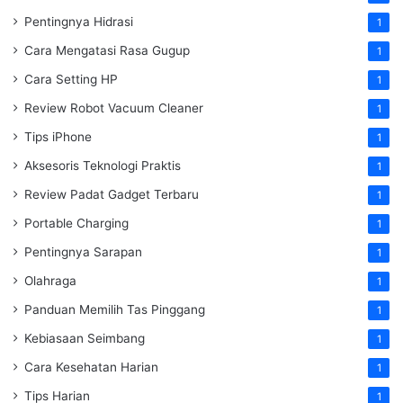
Pentingnya Hidrasi
1
Cara Mengatasi Rasa Gugup
1
Cara Setting HP
1
Review Robot Vacuum Cleaner
1
Tips iPhone
1
Aksesoris Teknologi Praktis
1
Review Padat Gadget Terbaru
1
Portable Charging
1
Pentingnya Sarapan
1
Olahraga
1
Panduan Memilih Tas Pinggang
1
Kebiasaan Seimbang
1
Cara Kesehatan Harian
1
Tips Harian
1