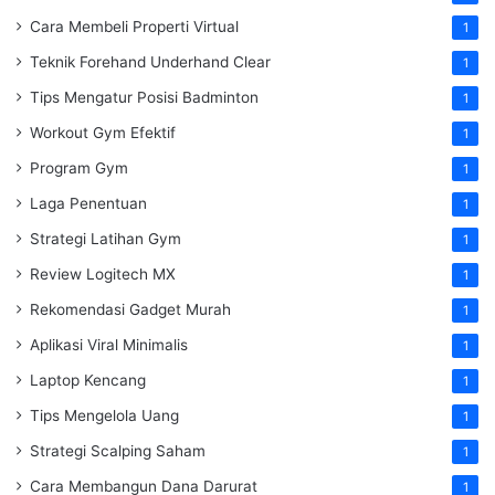
Cara Membeli Properti Virtual
1
Teknik Forehand Underhand Clear
1
Tips Mengatur Posisi Badminton
1
Workout Gym Efektif
1
Program Gym
1
Laga Penentuan
1
Strategi Latihan Gym
1
Review Logitech MX
1
Rekomendasi Gadget Murah
1
Aplikasi Viral Minimalis
1
Laptop Kencang
1
Tips Mengelola Uang
1
Strategi Scalping Saham
1
Cara Membangun Dana Darurat
1