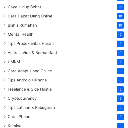
Gaya Hidup Sehat
11
Cara Dapat Uang Online
10
Bisnis Rumahan
10
Mental Health
9
Tips Produktivitas Harian
9
Aplikasi Viral & Bermanfaat
9
UMKM
7
Cara Adapt Uang Online
6
Tips Android / iPhone
6
Freelance & Side Hustle
5
Cryptocurrency
5
Tips Latihan & Kebugaran
4
Cara iPhone
3
Kriminal
3