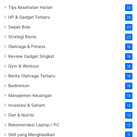
Tips Kesehatan Harian
32
HP & Gadget Terbaru
26
Sepak Bola
24
Strategi Bisnis
22
Olahraga & Fitness
19
Review Gadget Singkat
18
Gym & Workout
18
Berita Olahraga Terbaru
16
Badminton
16
Manajemen Keuangan
14
Investasi & Saham
13
Diet & Nutrisi
13
Rekomendasi Laptop / PC
12
Skill yang Menghasilkan
11