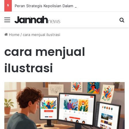
Peran Strategis Kepolisian Dalam Penanganan Kejahatan Siber di Indonesia
Menu
Se
Home
/
cara menjual ilustrasi
cara menjual
ilustrasi